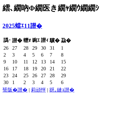
繧､繝吶Φ繝医き繝ｬ繝ｳ繝繝ｼ
2025蟷ｴ11譛�
譌･
轣ｫ
豌ｴ
譛ｨ
譛�
驥�
蝨�
26
27
28
29
30
31
1
2
3
4
5
6
7
8
9
10
11
12
13
14
15
16
17
18
19
20
21
22
23
24
25
26
27
28
29
30
1
2
3
4
5
6
蜑阪�譛�
|
莉頑怦
|
谺｡縺ｮ譛�