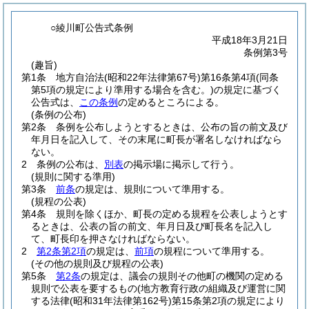
○綾川町公告式条例
平成18年3月21日
条例第3号
(趣旨)
第1条
地方自治法
(昭和22年法律第67号)
第16条第4項
(同条
第5項の規定により準用する場合を含む。)
の規定に基づく
公告式は、
この条例
の定めるところによる。
(条例の公布)
第2条
条例を公布しようとするときは、公布の旨の前文及び
年月日を記入して、その末尾に町長が署名しなければなら
ない。
2
条例の公布は、
別表
の掲示場に掲示して行う。
(規則に関する準用)
第3条
前条
の規定は、規則について準用する。
(規程の公表)
第4条
規則を除くほか、町長の定める規程を公表しようとす
るときは、公表の旨の前文、年月日及び町長名を記入し
て、町長印を押さなければならない。
2
第2条第2項
の規定は、
前項
の規程について準用する。
(その他の規則及び規程の公表)
第5条
第2条
の規定は、議会の規則その他町の機関の定める
規則で公表を要するもの
(地方教育行政の組織及び運営に関
する法律
(昭和31年法律第162号)
第15条第2項の規定により