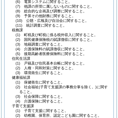
(6)
電算システムに関すること。
(7)
他課の所管に属しないものに関すること。
(8)
総合的な企画及び調整に関すること。
(9)
予算その他財務に関すること。
(10)
公聴・広報及び自治会に関すること。
(11)
統計調査に関すること。
税務課
(1)
町税及び町税に係る税外収入に関すること。
(2)
国民健康保険税の賦課徴収に関すること。
(3)
地籍調査に関すること。
(4)
介護保険料の賦課徴収に関すること。
(5)
後期高齢者医療保険料に関すること。
住民生活課
(1)
戸籍及び住民基本台帳に関すること。
(2)
人権・同和対策に関すること。
(3)
環境衛生に関すること。
健康福祉課
(1)
保健衛生に関すること。
(2)
社会福祉
(子育て支援課の事務分掌を除く。)
に関す
ること。
(3)
社会保障に関すること。
(4)
介護保険に関すること。
子育て支援課
(1)
子育て支援に関すること。
(2)
幼稚園、保育所、認定こども園に関すること。