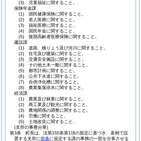
(3)
児童福祉に関すること。
保険年金課
(1)
国民健康保険に関すること。
(2)
老人医療に関すること。
(3)
福祉医療に関すること。
(4)
国民年金に関すること。
(5)
後期高齢者医療保険に関すること。
建設課
(1)
道路、橋りょう及び河川に関すること。
(2)
住宅及び建築に関すること。
(3)
交通安全施設に関すること。
(4)
その他土木一般に関すること。
(5)
都市計画に関すること。
(6)
公共下水道に関すること。
(7)
合併浄化槽に関すること。
(8)
農業集落排水に関すること。
経済課
(1)
農業及び林業に関すること。
(2)
商工業及び観光に関すること。
(3)
農地関係の調整に関すること。
(4)
労働に関すること。
(5)
土地改良に関すること。
(支所の事務分掌)
第3条
町長は、法第155条第1項の規定に基づき、条例で設
置する支所に
前条
に規定する課の事務の一部を分掌させる