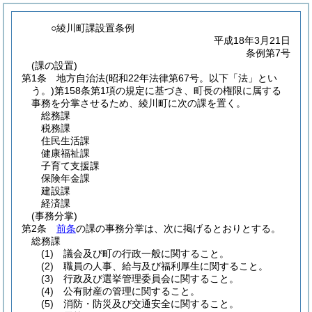
○綾川町課設置条例
平成18年3月21日
条例第7号
(課の設置)
第1条
地方自治法
(昭和22年法律第67号。以下「法」とい
う。)
第158条第1項の規定に基づき、町長の権限に属する
事務を分掌させるため、綾川町に次の課を置く。
総務課
税務課
住民生活課
健康福祉課
子育て支援課
保険年金課
建設課
経済課
(事務分掌)
第2条
前条
の課の事務分掌は、次に掲げるとおりとする。
総務課
(1)
議会及び町の行政一般に関すること。
(2)
職員の人事、給与及び福利厚生に関すること。
(3)
行政及び選挙管理委員会に関すること。
(4)
公有財産の管理に関すること。
(5)
消防・防災及び交通安全に関すること。