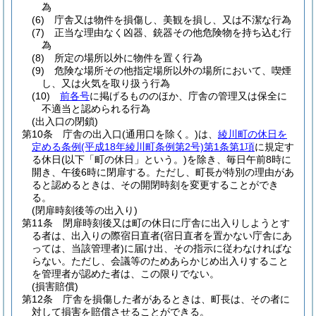
為
(6)
庁舎又は物件を損傷し、美観を損し、又は不潔な行為
(7)
正当な理由なく凶器、銃器その他危険物を持ち込む行
為
(8)
所定の場所以外に物件を置く行為
(9)
危険な場所その他指定場所以外の場所において、喫煙
し、又は火気を取り扱う行為
(10)
前各号
に掲げるもののほか、庁舎の管理又は保全に
不適当と認められる行為
(出入口の閉鎖)
第10条
庁舎の出入口
(通用口を除く。)
は、
綾川町の休日を
定める条例
(平成18年綾川町条例第2号)
第1条第1項
に規定す
る休日
(以下「町の休日」という。)
を除き、毎日午前8時に
開き、午後6時に閉扉する。
ただし、町長が特別の理由があ
ると認めるときは、その開閉時刻を変更することができ
る。
(閉扉時刻後等の出入り)
第11条
閉扉時刻後又は町の休日に庁舎に出入りしようとす
る者は、出入りの際宿日直者
(宿日直者を置かない庁舎にあ
っては、当該管理者)
に届け出、その指示に従わなければな
らない。
ただし、会議等のためあらかじめ出入りすること
を管理者が認めた者は、この限りでない。
(損害賠償)
第12条
庁舎を損傷した者があるときは、町長は、その者に
対して損害を賠償させることができる。