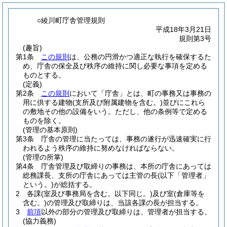
○綾川町庁舎管理規則
平成18年3月21日
規則第3号
(趣旨)
第1条
この規則
は、公務の円滑かつ適正な執行を確保するた
め、庁舎の保全及び秩序の維持に関し必要な事項を定める
ものとする。
(定義)
第2条
この規則
において「庁舎」とは、町の事務又は事務の
用に供する建物
(支所及び附属建物を含む。)
並びにこれら
の敷地その他の設備をいう。
ただし、他の条例等で定める
ものを除く。
(管理の基本原則)
第3条
庁舎の管理に当たっては、事務の遂行が迅速確実に行
われるよう秩序の維持に努めなければならない。
(管理の所掌)
第4条
庁舎管理及び取締りの事務は、本所の庁舎にあっては
総務課長、支所の庁舎にあっては主管の長
(以下「管理者」
という。)
が総括する。
2
各課
(室及び事務局を含む。以下同じ。)
及び室
(倉庫等を
含む。)
の管理及び取締りは、当該各課の長が担当する。
3
前項
以外の部分の管理及び取締りは、管理者が担当する。
(協力義務)