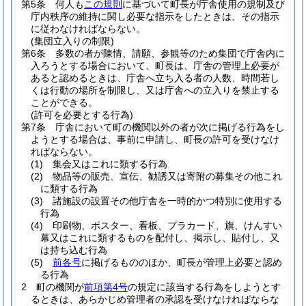
第5条
何人も
この規則
に基づいて町長が庁舎使用の規制及び
庁内秩序の維持に関し必要な指示をしたときは、その指示
に従わなければならない。
(集団立入りの制限)
第6条
多数の者が陳情、請願、参観等のため集団で庁舎内に
入ろうとする場合において、町長は、庁舎の管理上必要が
あると認めるときは、庁舎へ立ち入る者の人数、時間若し
くは行動の場所を制限し、又は庁舎への立入りを禁止する
ことができる。
(許可を必要とする行為)
第7条
庁舎において町の機関以外の者が次に掲げる行為をし
ようとする場合は、事前に申請し、町長の許可を受けなけ
ればならない。
(1)
集会又はこれに類する行為
(2)
物品等の販売、宣伝、勧誘又は寄附の募集その他これ
に類する行為
(3)
諸施設の設置その他庁舎を一時的かつ特別に使用する
行為
(4)
印刷物、ポスター、看板、プラカード、旗、けんすい
幕又はこれに類するものを配付し、掲示し、貼付し、又
は持ち込む行為
(5)
前各号
に掲げるもののほか、町長が管理上必要と認め
る行為
2
町の機関が
前項第4号
の規定に該当する行為をしようとす
るときは、あらかじめ管理者の承認を受けなければならな