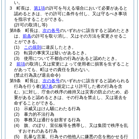
い。
3
町長は、
第1項
の許可を与える場合において必要があると
認めるときは、その許可に条件を付し、又は守るべき事項
を指示することができる。
(許可の取消し等)
第8条
町長は、
次の各号
のいずれかに該当すると認めたとき
は、
前条
の許可を取り消し、又はその方法を変更させるこ
とができる。
(1)
この規則
に違反したとき。
(2)
転貸の事実又は疑いがあるとき。
(3)
使用について不都合の行為があると認めたとき。
2
前項
の取消し又は変更によって使用者に損害を生ずること
があっても、町はその責任を負わない。
(禁止行為及び退去命令)
第9条
町長は、
次の各号
のいずれかに該当すると認められる
行為を行う者
(
第7条
の規定により許可した者の行為を含
む。)
に対し、庁舎の秩序の維持又は災害の防止のため、必
要があると認めるときは、その行為を禁止し、又は退去を
命ずることができる。
(1)
示威又はけん騒にわたる行為
(2)
暴力的不法行為
(3)
事務又は通行を妨害する行為
(4)
旗、のぼり、宣伝板等を携帯し、又は集団で秩序を乱
すおそれのある行為
(5)
乱暴な言葉、行為その他他人に嫌悪の念を抱かせる行