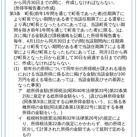
から同月30日までの間に、作成しなければならない。
(所得等報告書の作成)
第3条
町長
(前年1年間を通じて町長であった者
(任期満了に
より町長でない期間がある者で当該任期満了による選挙に
より再び町長となったものにあっては、当該町長でない期
間を除き前年1年間を通じて町長であった者)
に限る。)
は、
次に掲げる金額及び課税価格を記載した所得等報告書を、
毎年、4月1日から同月30日までの間
(当該期間内に任期満
了により町長でない期間がある者で当該任期満了による選
挙により再び町長となったものにあっては、同月1日から再
び町長となった日から起算して30日を経過する日までの間)
に、作成しなければならない。
(1)
前年分の所得について同年分の所得税が課される場合
における当該所得に係る次に掲げる金額
(当該金額が100
万円を超える場合にあっては、当該金額及びその基因と
なった事実)
ア
総所得金額
(所得税法
(昭和40年法律第33号)
第22条第
2項に規定する総所得金額をいう。)
及び山林所得金額
(同条第3項に規定する山林所得金額をいう。)
に係る各
種所得の金額
(同法第2条第1項第22号に規定する各種
所得の金額をいう。)
イ
租税特別措置法
(昭和32年法律第26号)
の規定によ
り、所得税法第22条の規定にかかわらず、他の所得と
区分して計算された所得の金額であって規則で定める
もの