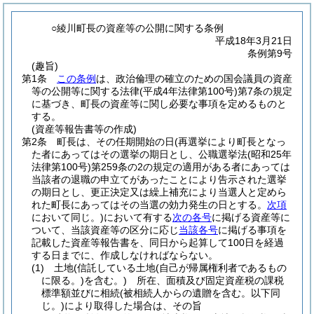
○綾川町長の資産等の公開に関する条例
平成18年3月21日
条例第9号
(趣旨)
第1条
この条例
は、政治倫理の確立のための国会議員の資産
等の公開等に関する法律
(平成4年法律第100号)
第7条の規定
に基づき、町長の資産等に関し必要な事項を定めるものと
する。
(資産等報告書等の作成)
第2条
町長は、その任期開始の日
(再選挙により町長となっ
た者にあってはその選挙の期日とし、公職選挙法
(昭和25年
法律第100号)
第259条の2の規定の適用がある者にあっては
当該者の退職の申立てがあったことにより告示された選挙
の期日とし、更正決定又は繰上補充により当選人と定めら
れた町長にあってはその当選の効力発生の日とする。
次項
において同じ。)
において有する
次の各号
に掲げる資産等に
ついて、当該資産等の区分に応じ
当該各号
に掲げる事項を
記載した資産等報告書を、同日から起算して100日を経過
する日までに、作成しなければならない。
(1)
土地
(信託している土地
(自己が帰属権利者であるもの
に限る。)
を含む。)
所在、面積及び固定資産税の課税
標準額並びに相続
(被相続人からの遺贈を含む。以下同
じ。)
により取得した場合は、その旨