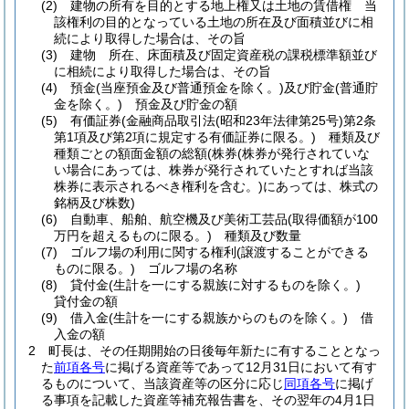
(2)
建物の所有を目的とする地上権又は土地の賃借権 当
該権利の目的となっている土地の所在及び面積並びに相
続により取得した場合は、その旨
(3)
建物 所在、床面積及び固定資産税の課税標準額並び
に相続により取得した場合は、その旨
(4)
預金
(当座預金及び普通預金を除く。)
及び貯金
(普通貯
金を除く。)
預金及び貯金の額
(5)
有価証券
(金融商品取引法
(昭和23年法律第25号)
第2条
第1項及び第2項に規定する有価証券に限る。)
種類及び
種類ごとの額面金額の総額
(株券
(株券が発行されていな
い場合にあっては、株券が発行されていたとすれば当該
株券に表示されるべき権利を含む。)
にあっては、株式の
銘柄及び株数)
(6)
自動車、船舶、航空機及び美術工芸品
(取得価額が100
万円を超えるものに限る。)
種類及び数量
(7)
ゴルフ場の利用に関する権利
(譲渡することができる
ものに限る。)
ゴルフ場の名称
(8)
貸付金
(生計を一にする親族に対するものを除く。)
貸付金の額
(9)
借入金
(生計を一にする親族からのものを除く。)
借
入金の額
2
町長は、その任期開始の日後毎年新たに有することとなっ
た
前項各号
に掲げる資産等であって12月31日において有す
るものについて、当該資産等の区分に応じ
同項各号
に掲げ
る事項を記載した資産等補充報告書を、その翌年の4月1日