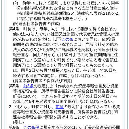
(2)
前年中において贈与により取得した財産について同年
分の贈与税が課される場合における当該財産に係る贈与
税の課税価格
(相続税法
(昭和25年法律第73号)
第21条の2
に規定する贈与税の課税価格をいう。)
(関連会社等報告書の作成)
第4条
町長は、毎年、4月1日において報酬を得て会社その
他の法人
(法人でない社団又は財団で代表者又は管理人の定
めがあるものを含む。以下
この条
において同じ。)
の役員、
顧問その他の職に就いている場合には、当該会社その他の
法人の名称及び住所並びに当該職名を記載した関連会社等
報告書を、同月2日から同月30日までの間
(当該期間内に任
期満了による選挙により町長でない期間がある者で当該任
期満了による選挙により再び町長となったものにあって
は、同月2日から再び町長となった日から起算して30日を
経過する日までの間)
に、作成しなければならない。
(資産等報告書等の保存及び閲覧)
第5条
前3条
の規定により作成された資産等報告書及び資産
等補充報告書、所得等報告書並びに関連会社等報告書は、
町長において、これらを作成すべき期間の末日の翌日から
起算して5年を経過する日まで保存しなければならない。
2
何人も、町長に対し、
前項
の規定により保存されている資
産等報告書及び資産等補充報告書、所得等報告書並びに関
連会社等報告書の閲覧を請求することができる。
(委任)
第6条
この条例
に規定するもののほか、町長の資産等の公開