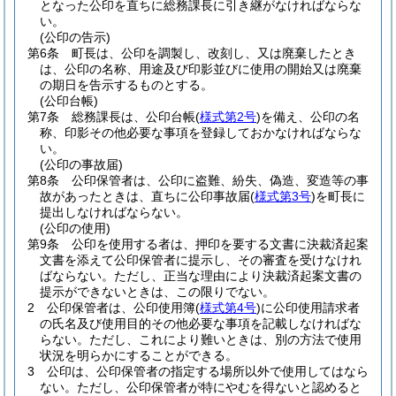
となった公印を直ちに総務課長に引き継がなければならな
い。
(公印の告示)
第6条
町長は、公印を調製し、改刻し、又は廃棄したとき
は、公印の名称、用途及び印影並びに使用の開始又は廃棄
の期日を告示するものとする。
(公印台帳)
第7条
総務課長は、公印台帳
(
様式第2号
)
を備え、公印の名
称、印影その他必要な事項を登録しておかなければならな
い。
(公印の事故届)
第8条
公印保管者は、公印に盗難、紛失、偽造、変造等の事
故があったときは、直ちに公印事故届
(
様式第3号
)
を町長に
提出しなければならない。
(公印の使用)
第9条
公印を使用する者は、押印を要する文書に決裁済起案
文書を添えて公印保管者に提示し、その審査を受けなけれ
ばならない。
ただし、正当な理由により決裁済起案文書の
提示ができないときは、この限りでない。
2
公印保管者は、公印使用簿
(
様式第4号
)
に公印使用請求者
の氏名及び使用目的その他必要な事項を記載しなければな
らない。
ただし、これにより難いときは、別の方法で使用
状況を明らかにすることができる。
3
公印は、公印保管者の指定する場所以外で使用してはなら
ない。
ただし、公印保管者が特にやむを得ないと認めると