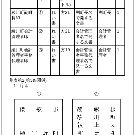
トル)
綾川町副町
①
れ
方21
副町長名
副町長
1
長印
い
で発する
書
文書
綾川町会計
②
れ
方21
会計管理
会計管
1
管理者印
い
者名で発
理者
書
する文書
綾川町会計
③
れ
方19
会計管理
会計管
1
管理者事務
い
者事務代
理者
代理者印
書
理者名で
発する文
書
別表第2
(第3条関係)
1 庁印
①
②