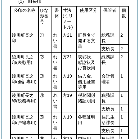
(1) 町長印
公印の名称
ひな
書
寸法
使用区分
保管者
個
形番
体
(ミリ
数
号
メー
トル)
綾川町長之
①
れ
方21
町長名で
総務課
2
印
い
発する文
長
書
書
支所長
2
綾川町長之
②
れ
方31
表彰状、
総務課
2
印
(表彰用)
い
感謝状及
長
書
び賞状用
綾川町長之
③
れ
方19
借入金、
会計管
1
印
(会計専用)
い
借用証書
理者
書
等用
綾川町長之
④
れ
方19
税務関係
税務課
1
印
(税務専用)
い
諸証明用
長
書
支所長
1
綾川町長之
⑤
れ
方19
各種証明
住民生
1
印
(戸籍専用)
い
用
活課長
書
支所長
1
綾川町長之
⑥
れ
方19
登記用
建設課
1