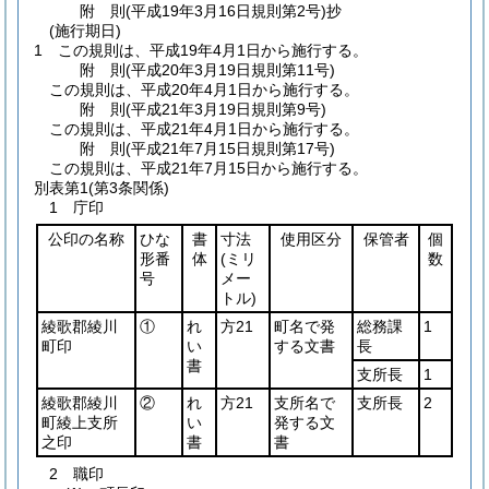
附
則
(平成19年3月16日
規則第2号)
抄
(施行期日)
1
この規則は、平成19年4月1日から施行する。
附
則
(平成20年3月19日
規則第11号)
この規則は、平成20年4月1日から施行する。
附
則
(平成21年3月19日
規則第9号)
この規則は、平成21年4月1日から施行する。
附
則
(平成21年7月15日
規則第17号)
この規則は、平成21年7月15日から施行する。
別表第1
(第3条関係)
1 庁印
公印の名称
ひな
書
寸法
使用区分
保管者
個
形番
体
(ミリ
数
号
メー
トル)
綾歌郡綾川
①
れ
方21
町名で発
総務課
1
町印
い
する文書
長
書
支所長
1
綾歌郡綾川
②
れ
方21
支所名で
支所長
2
町綾上支所
い
発する文
之印
書
書
2 職印