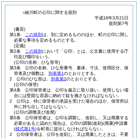
○綾川町の公印に関する規則
平成18年3月21日
規則第7号
(趣旨)
第1条
この規則
は、別に定めるもののほか、町の公印に関し
必要な事項を定めるものとする。
(定義)
第2条
この規則
において「公印」とは、公文書に使用する庁
印及び職印をいう。
(公印の名称、ひな形等)
第3条
公印の名称、ひな形番号、書体、寸法、使用区分、保
管者及び個数は、
別表第1
のとおりとする。
2
公印のひな形は、
別表第2
のとおりとする。
(公印の保管)
第4条
公印保管者は、公印を厳正に取り扱い、使用しない場
合には堅固な容器に納めて錠を施さなければならない。
2
公印は、特に保管者の承認を受けた場合のほか、保管所以
外に持ち出してはならない。
(公印の調整及び改廃)
第5条
公印保管者は、公印を調製し、改刻し、又は廃棄する
必要があると認めた場合は、公印の調製
(改刻)
(廃棄)
申請書
(
様式第1号
)
を町長に提出しなければならない。
2
公印保管者は、公印を改刻し、又は廃棄したときは、不要