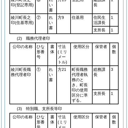
印
(登記専用)
い
長
書
綾川町長之
⑦
れ
方9
住基用
住民生
1
印
(住基専用)
い
活課長
書
支所長
1
(2) 職務代理者印
公印の名称
ひな
書
寸法
使用区分
保管者
個
形番
体
(ミリ
数
号
メー
トル)
綾川町長職
①
れ
方21
町長職務
総務課
3
務代理者印
い
代理者執
長
書
務のと
き、町長
印の使用
支所長
1
区分に準
ずる。
(3) 特別職、支所長等印
公印の名称
ひな
書
寸法
使用区分
保管者
個
形番
体
(ミリ
数
号
メー