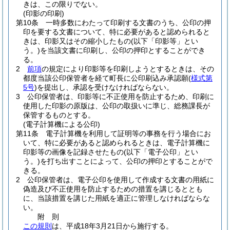
きは、この限りでない。
(印影の印刷)
第10条
一時多数にわたって印刷する文書のうち、公印の押
印を要する文書について、特に必要があると認められると
きは、印影又はその縮小したもの
(以下「印影等」とい
う。)
を当該文書に印刷し、公印の押印とすることができ
る。
2
前項
の規定により印影等を印刷しようとするときは、その
都度当該公印保管者を経て町長に公印刷込み承認願
(
様式第
5号
)
を提出し、承認を受けなければならない。
3
公印保管者は、印影等に不正使用を防止するため、印刷に
使用した印影の原版は、公印の取扱いに準じ、総務課長が
保管するものとする。
(電子計算機による公印)
第11条
電子計算機を利用して証明等の事務を行う場合にお
いて、特に必要があると認められるときは、電子計算機に
印影等の画像を記録させたもの
(以下「電子公印」とい
う。)
を打ち出すことによって、公印の押印とすることがで
きる。
2
公印保管者は、電子公印を使用して作成する文書の用紙に
偽造及び不正使用を防止するための措置を講じるととも
に、当該措置を講じた用紙を適正に管理しなければならな
い。
附
則
この規則
は、平成18年3月21日から施行する。