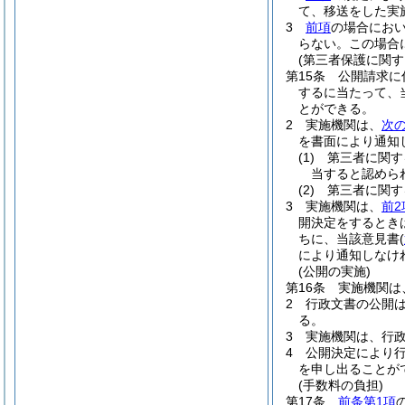
て、移送をした実
3
前項
の場合にお
らない。
この場合
(第三者保護に関す
第15条
公開請求に
するに当たって、
とができる。
2
実施機関は、
次
を書面により通知
(1)
第三者に関す
当すると認めら
(2)
第三者に関す
3
実施機関は、
前2
開決定をするとき
ちに、当該意見書
(
により通知しなけ
(公開の実施)
第16条
実施機関は
2
行政文書の公開
る。
3
実施機関は、行
4
公開決定により
を申し出ることが
(手数料の負担)
第17条
前条第1項