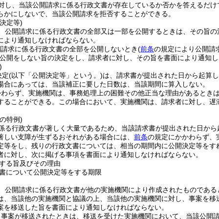
対し、当該公開請求に係る行政文書が存在しているか否かを答えるだけ
らかにしないで、当該公開請求を拒否することができる。
決定等)
、公開請求に係る行政文書の全部又は一部を公開するときは、その旨の
により通知しなければならない。
開請求に係る行政文書の全部を公開しないとき
(
前条
の規定により公開請
公開をしない旨の決定をし、請求者に対し、その旨を書面により通知し
)
決定
(以下「公開決定等」という。)
は、請求書が提出された日から起算し
場合にあっては、当該補正に要した日数は、当該期間に算入しない。
かわらず、実施機関は、事務処理上の困難その他正当な理由があるとき
することができる。
この場合において、実施機関は、請求者に対し、遅
。
の特例)
係る行政文書が著しく大量であるため、当該請求書が提出された日から
著しい支障が生ずるおそれがある場合には、
前条
の規定にかかわらず、
定等をし、残りの行政文書については、相当の期間内に公開決定等をす
者に対し、次に掲げる事項を書面により通知しなければならない。
する旨及びその理由
書について公開決定等をする期限
、公開請求に係る行政文書が他の実施機関により作成されたものである
は、当該他の実施機関と協議の上、当該他の実施機関に対し、事案を移
案を移送した旨を書面により通知しなければならない。
り事案が移送されたときは、移送を受けた実施機関において、当該公開