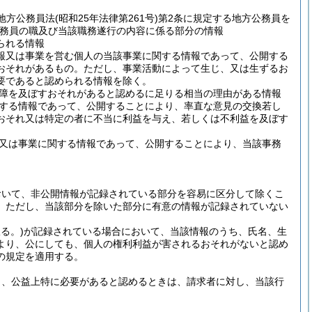
地方公務員法
(昭和25年法律第261号)
第2条に規定する地方公務員を
務員の職及び当該職務遂行の内容に係る部分の情報
られる情報
報又は事業を営む個人の当該事業に関する情報であって、公開する
おそれがあるもの。
ただし、事業活動によって生じ、又は生ずるお
要であると認められる情報を除く。
障を及ぼすおそれがあると認めるに足りる相当の理由がある情報
する情報であって、公開することにより、率直な意見の交換若し
おそれ又は特定の者に不当に利益を与え、若しくは不利益を及ぼす
又は事業に関する情報であって、公開することにより、当該事務
おいて、非公開情報が記録されている部分を容易に区分して除くこ
。
ただし、当該部分を除いた部分に有意の情報が記録されていない
る。)
が記録されている場合において、当該情報のうち、氏名、生
より、公にしても、個人の権利利益が害されるおそれがないと認め
の規定を適用する。
も、公益上特に必要があると認めるときは、請求者に対し、当該行