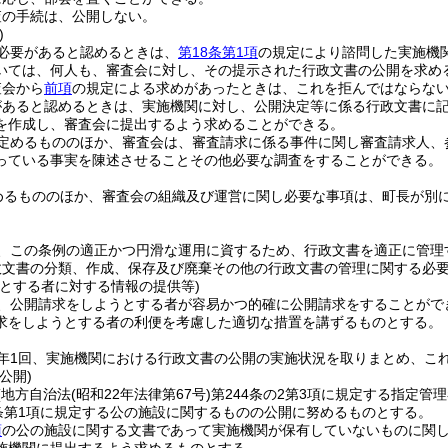
査の手続は、公開しない。
)
必要があると認めるときは、
第18条第1項
の規定により諮問した実施機
いては、何人も、審査会に対し、その提示された行政文書の公開を求め
査会から
前項
の規定による求めがあったときは、これを拒んではならな
があると認めるときは、実施機関に対し、公開決定等に係る行政文書に
を作成し、審査会に提出するよう求めることができる。
定めるもののほか、審査会は、審査請求に係る事件に関し審査請求人、
っている事実を陳述させることその他必要な調査をすることができる。
めるもののほか、審査会の組織及び運営に関し必要な事項は、町長が別
、この条例の適正かつ円滑な運用に資するため、行政文書を適正に管理
政文書の分類、作成、保存及び廃棄その他の行政文書の管理に関する必
うとする者に対する情報の提供等)
、公開請求をしようとする者が容易かつ的確に公開請求をすることがで
求をしようとする者の利便を考慮した適切な措置を講ずるものとする。
年1回、実施機関における行政文書の公開の実施状況を取りまとめ、こ
公開)
(地方自治法
(昭和22年法律第67号)
第244条の2第3項に規定する指定管
4条第1項に規定する公の施設に関するものの公開に努めるものとする。
項
の公の施設に関する文書であって実施機関が保有していないものに関