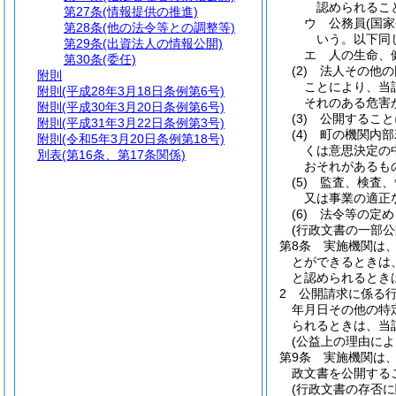
認められるこ
第27条
(情報提供の推進)
ウ
公務員
(国
第28条
(他の法令等との調整等)
いう。以下同
第29条
(出資法人の情報公開)
エ
人の生命、
第30条
(委任)
(2)
法人その他の
附則
ことにより、当
附則
(平成28年3月18日条例第6号)
それのある危害
附則
(平成30年3月20日条例第6号)
(3)
公開すること
附則
(平成31年3月22日条例第3号)
(4)
町の機関内部
附則
(令和5年3月20日条例第18号)
くは意思決定の
別表
(第16条、第17条関係)
おそれがあるも
(5)
監査、検査、
又は事業の適正
(6)
法令等の定め
(行政文書の一部公
第8条
実施機関は
とができるときは
と認められるとき
2
公開請求に係る
年月日その他の特
られるときは、当
(公益上の理由によ
第9条
実施機関は
政文書を公開する
(行政文書の存否に