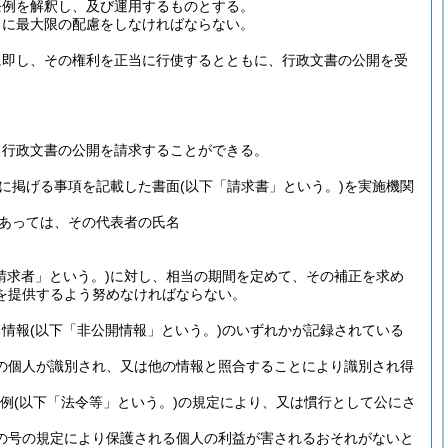
条例を解釈し、及び運用するものとする。
うに最大限の配慮をしなければならない。
に即し、その権利を正当に行使するとともに、行政文書の公開を受
る行政文書の公開を請求することができる。
に掲げる事項を記載した書面
(以下「請求書」という。)
を実施機関
あっては、その代表者の氏名
請求者」という。)
に対し、相当の期間を定めて、その補正を求め
を提供するよう努めなければならない。
る情報
(以下「非公開情報」という。)
のいずれかが記録されている
の個人が識別され、又は他の情報と照合することにより識別され得
例
(以下「法令等」という。)
の規定により、又は慣行として公にさ
の号の規定により保護される個人の利益が害されるおそれがないと