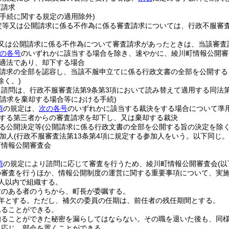
査請求
理手続に関する規定の適用除外)
定等又は公開請求に係る不作為に係る審査請求については、行政不服審
又は公開請求に係る不作為について審査請求があったときは、当該審査
の各号
のいずれかに該当する場合を除き、速やかに、綾川町情報公開審
適法であり、却下する場合
請求の全部を認容し、当該不服申立てに係る行政文書の全部を公開する
除く。)
諮問は、行政不服審査法第9条第3項において読み替えて適用する同法第
査請求を棄却する場合等における手続)
項
の規定は、
次の各号
のいずれかに該当する裁決をする場合について準
する第三者からの審査請求を却下し、又は棄却する裁決
る公開決定等
(公開請求に係る行政文書の全部を公開する旨の決定を除く
参加人
(行政不服審査法第13条第4項に規定する参加人をいう。以下同じ。
町情報公開審査会
項
の規定により諮問に応じて審査を行うため、綾川町情報公開審査会
(
の審査を行うほか、情報公開制度の運営に関する重要事項について、実
人以内で組織する。
験のある者のうちから、町長が委嘱する。
年とする。
ただし、補欠の委員の任期は、前任者の残任期間とする。
れることができる。
知ることができた秘密を漏らしてはならない。
その職を退いた後も、同
に応じ、部会を置くことができる。