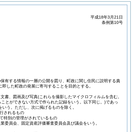
平成18年3月21日
条例第10号
の保有する情報の一層の公開を図り、町政に関し住民に説明する責
に即した町政の発展に寄与することを目的とする。
た文書、図画及び写真
(これらを撮影したマイクロフィルムを含む。
ることができない方式で作られた記録をいう。以下同じ。)
であっ
をいう。
ただし、次に掲げるものを除く。
行されるもの
て特別の管理がされているもの
農業委員会、固定資産評価審査委員会及び議会をいう。