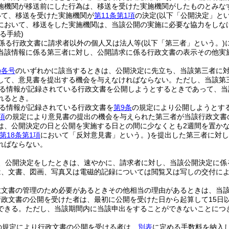
施機関が移送前にした行為は、移送を受けた実施機関がしたものとみな
いて、移送を受けた実施機関が
第11条第1項
の決定
(以下「公開決定」とい
において、移送をした実施機関は、当該公開の実施に必要な協力をしな
る手続)
係る行政文書に請求者以外の個人又は法人等
(以下「第三者」という。)
当該情報に係る第三者に対し、公開請求に係る行政文書の表示その他実
の各号
のいずれかに該当するときは、公開決定に先立ち、当該第三者に
して、意見書を提出する機会を与えなければならない。
ただし、当該第
る情報が記録されている行政文書を公開しようとするときであって、当
れるとき。
る情報が記録されている行政文書を
第9条
の規定により公開しようとす
項
の規定により意見書の提出の機会を与えられた第三者が当該行政文書
は、公開決定の日と公開を実施する日との間に少なくとも2週間を置か
第18条第1項
において「反対意見書」という。)
を提出した第三者に対し
ればならない。
、公開決定をしたときは、速やかに、請求者に対し、当該公開決定に係
は、文書、図画、写真又は電磁的記録については閲覧又は写しの交付に
政文書の管理のため必要があるときその他相当の理由があるときは、当
行政文書の公開を受けた者は、最初に公開を受けた日から起算して15日
できる。
ただし、当該期間内に当該申出をすることができないことにつ
の規定により行政文書の公開を受ける者は、
別表
に定める手数料を納入