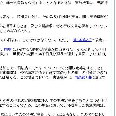
で、非公開情報を公開することとなるときは、実施機関は、当該行
決定をし、請求者に対し、その旨及び公開の実施に関し実施機関が
求を拒否するとき、及び公開請求に係る行政文書を保有していない
なければならない。
て15日以内にしなければならない。
ただし、
第6条第2項
の規定に
は、
同項
に規定する期間を請求書が提出された日から起算して60日
滞なく、延長後の期間の満了日及び延長の理由を書面により通知し
起算して60日以内にそのすべてについて公開決定等をすることに
実施機関は、公開請求に係る行政文書のうちの相当の部分につき当
れば足りる。
この場合において、実施機関は、
同条第1項
に規定す
ときその他他の実施機関において公開決定等をすることにつき正当
送することができる。
この場合において、移送をした実施機関は、
請求についての公開決定等をしなければならない。
この場合におい