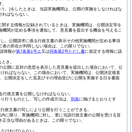
す。
う。)
をしたときは、当該実施機関は、公開の実施をしなければな
ければならない。
に関する情報が記録されているときは、実施機関は、公開決定等を
施機関が定める事項を通知して、意見書を提出する機会を与えるこ
対し、公開請求に係る行政文書の表示その他実施機関が定める事項
三者の所在が判明しない場合は、この限りでない。
該情報が
第7条第1号エ
又は
同条第2号ただし書
に規定する情報に該
るとき。
の公開に反対の意思を表示した意見書を提出した場合において、公
なければならない。
この場合において、実施機関は、公開決定後直
、公開決定をした旨及びその理由並びに公開を実施する日を書面
る行政文書を公開しなければならない。
より行うものとし、写しの作成方法は、
別表
に掲げるとおりとす
該行政文書の写しにより公開を行うことができる。
以内に限り、実施機関に対し、更に当該行政文書の公開を受ける旨
き正当な理由があるときは、この限りでない。
しなければならない。