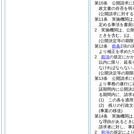
第10条
公開請求に
政文書の存否を明
(公開請求に対する
第11条
実施機関は
定める事項を書面
2
実施機関は、公
ときを含む。)
は、
(公開決定等の期限
第12条
前条
2項の
より補正を求めた
2
前項
の規定にか
以内に限り、延長
なければならない
(公開決定等の期限
第13条
公開請求に
より事務の遂行に
該期間内に公開決
る期間内に、請求
(1)
この条を適用
(2)
残りの行政文
(事案の移送)
第14条
実施機関は
な理由があるとき
請求者に対し、事
2
前項
の規定によ