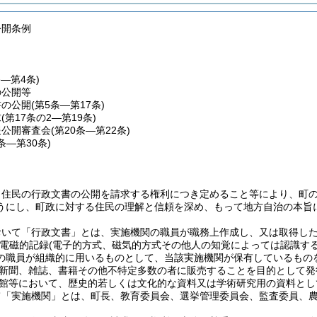
公開条例
条―第4条)
の公開等
書の公開
(第5条―第17条)
求
(第17条の2―第19条)
報公開審査会
(第20条―第22条)
3条―第30条)
、住民の行政文書の公開を請求する権利につき定めること等により、町
うにし、町政に対する住民の理解と信頼を深め、もって地方自治の本旨
おいて「行政文書」とは、実施機関の職員が職務上作成し、又は取得し
電磁的記録
(電子的方式、磁気的方式その他人の知覚によっては認識す
の職員が組織的に用いるものとして、当該実施機関が保有しているもの
新聞、雑誌、書籍その他不特定多数の者に販売することを目的として発
館等において、歴史的若しくは文化的な資料又は学術研究用の資料とし
て「実施機関」とは、町長、教育委員会、選挙管理委員会、監査委員、