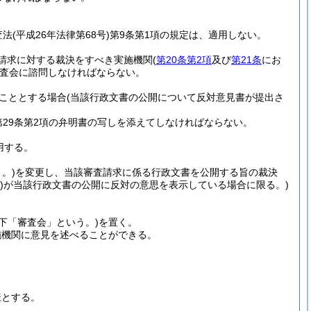
査法
(平成26年法律第68号)
第9条第1項の規定は、適用しない。
請求に対する裁決をすべき実施機関
(
第20条第2項
及び
第21条
にお
査会に諮問しなければならない。
こととする場合
(当該行政文書の公開について反対意見書が提出さ
29条第2項の弁明書の写しを添えてしなければならない。
用する。
。)
を変更し、当該審査請求に係る行政文書を公開する旨の裁決
)
が当該行政文書の公開に反対の意思を表示している場合に限る。)
以下「審査会」という。)
を置く。
施機関に意見を述べることができる。
様とする。