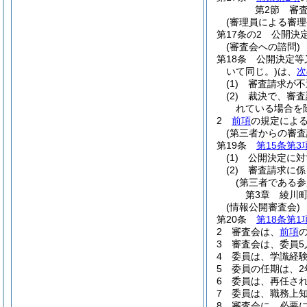
第2節
審
(審理員による審
第17条の2
公開決
(審査会への諮問)
第18条
公開決定等
いて同じ。)
は、
次
(1)
審査請求が不
(2)
裁決で、審査
れている場合を
2
前項
の規定による
(第三者からの審
第19条
第15条第3
(1)
公開決定に対
(2)
審査請求に係
(第三者である
第3章
綾川
(情報公開審査会)
第20条
第18条第1
2
審査会は、
前項
3
審査会は、委員5
4
委員は、学識経
5
委員の任期は、2
6
委員は、再任さ
7
委員は、職務上
8
審査会に、必要