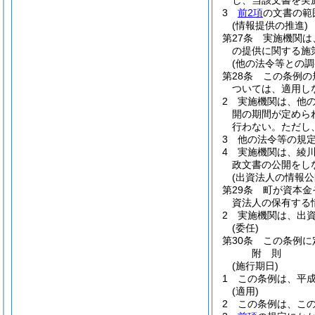
し、当該文書を実
3
前2項
の文書の範
(情報提供の推進)
第27条
実施機関は
の提供に関する施
(他の法令等との調
第28条
この条例の
ついては、適用し
2
実施機関は、他
開の期間が定めら
行わない。
ただし
3
他の法令等の規
4
実施機関は、綾
政文書の公開をし
(出資法人の情報公
第29条
町が資本金
資法人の保有する
2
実施機関は、出
(委任)
第30条
この条例に
附
則
(施行期日)
1
この条例は、平成
(適用)
2
この条例は、こ