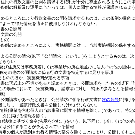
、住民の行政文書の公開を請求する権利が十分に尊重されるようにこの
の条例の解釈及び運用に当たっては、個人に関する情報が保護されるよ
定めるところにより行政文書の公開を請求するものは、この条例の目的
によって得た情報を適正に使用しなければならない。
文書の公開等
政文書の公開
もの)
の条例の定めるところにより、実施機関に対し、当該実施機関の保有す
による公開の請求
(以下「公開請求」という。)
をしようとするものは、次
ならない。
及び住所又は事務所若しくは事業所の所在地並びに法人その他の団体に
称その他の公開請求に係る行政文書を特定するに足りる事項
るもののほか、実施機関が定める事項
求書に形式上の不備があると認めるときは、公開請求をしたもの
(以下「
この場合において、実施機関は、請求者に対し、補正の参考となる情報
務)
、公開請求があったときは、公開請求に係る行政文書に
次の各号
に掲げ
者に対し、当該行政文書を公開しなければならない。
情報
(事業を営む個人の当該事業に関する情報を除く。)
であって、特定
、次に掲げる情報を除く。
及び法律に基づく命令
(告示を含む。)
をいう。以下同じ。)
若しくは他の条
又は公にすることが予定されている情報
特定の個人が識別され得る情報の部分を除くことにより、公開してもこ