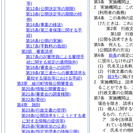
第3条
実施機関は
等)
2
実施機関は、こ
第12条
(公開決定等の期限)
(利用者の責務)
第13条
(公開決定等の期限の特
第4条
この条例の
例)
けたときは、これ
第14条
(事案の移送)
第2章
行政
第15条
(第三者保護に関する手
第1節
行
続)
(公開を請求できる
第16条
(公開の実施)
第5条
何人も、こ
第17条
(手数料の負担)
(公開請求の方法)
第2節
審査請求
第6条
前条
の規定
第17条の2
(審理員による審理手
に提出しなければ
続に関する規定の適用除外)
(1)
氏名又は名称
第18条
(審査会への諮問)
(2)
行政文書の名
第19条
(第三者からの審査請求を
(3)
前3号
に掲げ
棄却する場合等における手続)
2
実施機関は、請
第3章
綾川町情報公開審査会
ることができる。
第20条
(情報公開審査会)
(行政文書の公開義
第21条
(審査会の調査権限)
第7条
実施機関は
第22条
(委任)
場合を除き、請求
第4章
雑則
(1)
個人に関する
第23条
(行政文書の管理)
るもの。
ただし
第24条
(公開請求をしようとする者
ア
法令
(法律
に対する情報の提供等)
れている情報
第25条
(実施状況の公表)
イ
氏名その他
第26条
(指定管理者の情報公開)