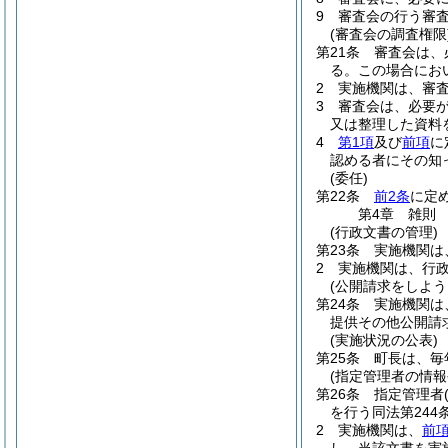
9
審査会の行う審
(審査会の調査権限
第21条
審査会は、
る。
この場合にお
2
実施機関は、審
3
審査会は、必要
又は整理した資料
4
第1項
及び
前項
に
認める者にその知
(委任)
第22条
前2条
に定
第4章
雑則
(行政文書の管理)
第23条
実施機関は
2
実施機関は、行
(公開請求をしよ
第24条
実施機関は
提供その他公開請
(実施状況の公表)
第25条
町長は、毎
(指定管理者の情報
第26条
指定管理者
を行う同法第24
2
実施機関は、
前