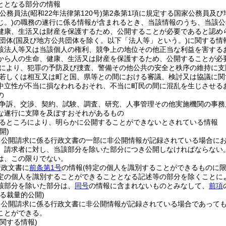
ととなる部分の情報
家公務員法
(昭和22年法律第120号)
第2条第1項に規定する国家公務員及び
じ。)
の職務の遂行に係る情報が含まれるとき、当該情報のうち、当該公
健康、生活又は財産を保護するため、公開することが必要であると認め
団体
(国及び地方公共団体を除く。以下「法人等」という。)
に関する情
該法人等又は当該個人の権利、競争上の地位その他正当な利益を害する
から人の生命、健康、生活又は財産を保護するため、公開することが必
により、犯罪の予防及び捜査、警備その他公共の安全と秩序の維持に支
若しくは相互又は町と国、県等との間における審議、検討又は協議に関
中立性が不当に損なわれるおそれ、不当に町民の間に混乱を生じさせる
の
争訴、交渉、契約、試験、調査、研究、人事管理その他実施機関の事務
な遂行に支障を及ぼすおそれがあるもの
るところにより、明らかに公開することができないとされている情報
開)
、公開請求に係る行政文書の一部に非公開情報が記録されている場合に
、請求者に対し、当該部分を除いた部分につき公開しなければならない
は、この限りでない。
行政文書に
前条第1号
の情報
(特定の個人を識別することができるものに限
定の個人を識別することができることとなる記述等の部分を除くことに
該部分を除いた部分は、
同号
の情報に含まれないものとみなして、
前項
る裁量的公開)
、公開請求に係る行政文書に非公開情報が記録されている場合であって
ことができる。
関する情報)