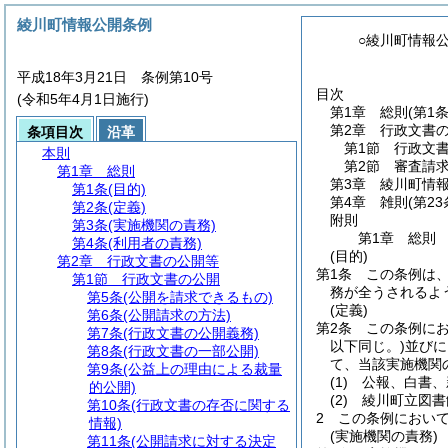
綾川町情報公開条例
○綾川町情報
平成18年3月21日 条例第10号
目次
(令和5年4月1日施行)
第1章
総則
(第1
第2章
行政文書
条項目次
沿革
第1節
行政文
本則
第2節
審査請
第1章
総則
第3章
綾川町情
第1条
(目的)
第4章
雑則
(第2
第2条
(定義)
附則
第3条
(実施機関の責務)
第1章
総則
第4条
(利用者の責務)
(目的)
第2章
行政文書の公開等
第1条
この条例は
第1節
行政文書の公開
務が全うされるよ
第5条
(公開を請求できるもの)
(定義)
第6条
(公開請求の方法)
第2条
この条例に
第7条
(行政文書の公開義務)
以下同じ。)
並びに
第8条
(行政文書の一部公開)
て、当該実施機関
第9条
(公益上の理由による裁量
(1)
公報、白書、
的公開)
(2)
綾川町立図書
第10条
(行政文書の存否に関する
2
この条例におい
情報)
(実施機関の責務)
第11条
(公開請求に対する決定