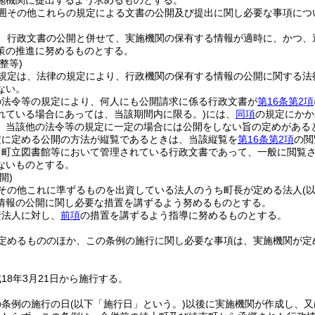
施機関に提出するよう求めるものとする。
囲その他これらの規定による文書の公開及び提出に関し必要な事項につ
、行政文書の公開と併せて、実施機関の保有する情報が適時に、かつ、
策の推進に努めるものとする。
整等)
規定は、法律の規定により、行政機関の保有する情報の公開に関する法
ない。
の法令等の規定により、何人にも公開請求に係る行政文書が
第16条第2項
れている場合にあっては、当該期間内に限る。)
には、
同項
の規定にかか
、当該他の法令等の規定に一定の場合には公開をしない旨の定めがある
定に定める公開の方法が縦覧であるときは、当該縦覧を
第16条第2項
の閲
川町立図書館等において管理されている行政文書であって、一般に閲覧
ないものとする。
開)
その他これに準ずるものを出資している法人のうち町長が定める法人
(
情報の公開に関し必要な措置を講ずるよう努めるものとする。
資法人に対し、
前項
の措置を講ずるよう指導に努めるものとする。
定めるもののほか、この条例の施行に関し必要な事項は、実施機関が定
18年3月21日から施行する。
の条例の施行の日
(以下「施行日」という。)
以後に実施機関が作成し、又