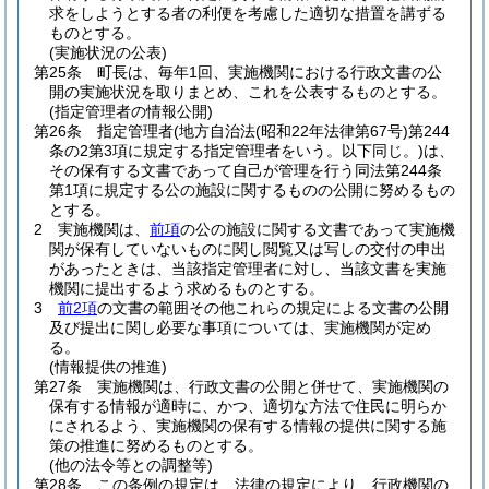
求をしようとする者の利便を考慮した適切な措置を講ずる
ものとする。
(実施状況の公表)
第25条
町長は、毎年1回、実施機関における行政文書の公
開の実施状況を取りまとめ、これを公表するものとする。
(指定管理者の情報公開)
第26条
指定管理者
(地方自治法
(昭和22年法律第67号)
第244
条の2第3項に規定する指定管理者をいう。以下同じ。)
は、
その保有する文書であって自己が管理を行う同法第244条
第1項に規定する公の施設に関するものの公開に努めるもの
とする。
2
実施機関は、
前項
の公の施設に関する文書であって実施機
関が保有していないものに関し閲覧又は写しの交付の申出
があったときは、当該指定管理者に対し、当該文書を実施
機関に提出するよう求めるものとする。
3
前2項
の文書の範囲その他これらの規定による文書の公開
及び提出に関し必要な事項については、実施機関が定め
る。
(情報提供の推進)
第27条
実施機関は、行政文書の公開と併せて、実施機関の
保有する情報が適時に、かつ、適切な方法で住民に明らか
にされるよう、実施機関の保有する情報の提供に関する施
策の推進に努めるものとする。
(他の法令等との調整等)
第28条
この条例の規定は、法律の規定により、行政機関の