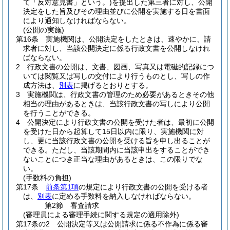
て「反対意見書」という。)
を提出した第三者に対し、公開
決定をした旨及びその理由並びに公開を実施する日を書面
により通知しなければならない。
(公開の実施)
第16条
実施機関は、公開決定をしたときは、速やかに、請
求者に対し、当該公開決定に係る行政文書を公開しなけれ
ばならない。
2
行政文書の公開は、文書、図画、写真又は電磁的記録につ
いては閲覧又は写しの交付により行うものとし、写しの作
成方法は、
別表
に掲げるとおりとする。
3
実施機関は、行政文書の管理のため必要があるときその他
相当の理由があるときは、当該行政文書の写しにより公開
を行うことができる。
4
公開決定により行政文書の公開を受けた者は、最初に公開
を受けた日から起算して15日以内に限り、実施機関に対
し、更に当該行政文書の公開を受ける旨を申し出ることが
できる。
ただし、当該期間内に当該申出をすることができ
ないことにつき正当な理由があるときは、この限りでな
い。
(手数料の負担)
第17条
前条第1項
の規定により行政文書の公開を受ける者
は、
別表
に定める手数料を納入しなければならない。
第2節
審査請求
(審理員による審理手続に関する規定の適用除外)
第17条の2
公開決定等又は公開請求に係る不作為に係る審