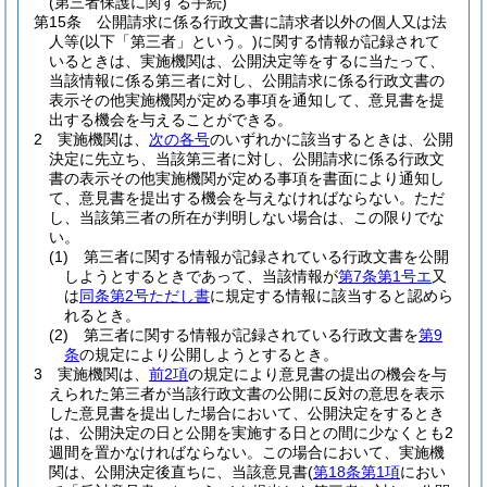
(第三者保護に関する手続)
第15条
公開請求に係る行政文書に請求者以外の個人又は法
人等
(以下「第三者」という。)
に関する情報が記録されて
いるときは、実施機関は、公開決定等をするに当たって、
当該情報に係る第三者に対し、公開請求に係る行政文書の
表示その他実施機関が定める事項を通知して、意見書を提
出する機会を与えることができる。
2
実施機関は、
次の各号
のいずれかに該当するときは、公開
決定に先立ち、当該第三者に対し、公開請求に係る行政文
書の表示その他実施機関が定める事項を書面により通知し
て、意見書を提出する機会を与えなければならない。
ただ
し、当該第三者の所在が判明しない場合は、この限りでな
い。
(1)
第三者に関する情報が記録されている行政文書を公開
しようとするときであって、当該情報が
第7条第1号エ
又
は
同条第2号ただし書
に規定する情報に該当すると認めら
れるとき。
(2)
第三者に関する情報が記録されている行政文書を
第9
条
の規定により公開しようとするとき。
3
実施機関は、
前2項
の規定により意見書の提出の機会を与
えられた第三者が当該行政文書の公開に反対の意思を表示
した意見書を提出した場合において、公開決定をするとき
は、公開決定の日と公開を実施する日との間に少なくとも2
週間を置かなければならない。
この場合において、実施機
関は、公開決定後直ちに、当該意見書
(
第18条第1項
におい