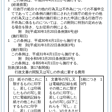
1
この条例は、平成28年4月1日から施行する。
(経過措置)
2
行政庁の処分その他の行為又は不作為についての不服申立
てであってこの条例の施行前にされた行政庁の処分その他
の行為又はこの条例の施行前にされた申請に係る行政庁の
不作為に係るものについては、この附則に特別の定めがあ
る場合を除き、なお従前の例による。
附
則
(平成30年3月20日
条例第6号)
抄
(施行期日)
1
この条例は、平成30年4月1日から施行する。
附
則
(平成31年3月22日
条例第3号)
(施行期日)
この条例は、平成31年4月1日から施行する。
附
則
(令和5年3月20日
条例第18号)
この条例は、令和5年4月1日から施行する。
別表
(第16条、第17条関係)
行政文書の閲覧又は写しの作成に要する費用
(1)
紙その他これに
1 文書等の写し又
1枚につき 1
類するものに印字
は電磁的記録を紙
0円
し、若しくは印画
その他これに類す
したものの写し並
るものに印字し、
びに電磁的記録を
若しくは印画した
紙その他これに類
ものの写し
(以下こ
するものに印字
れらを「写し」と
し、若しくは印画
いう。)
の大きさが