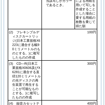
当該写しがカラー
による用紙を
であるとき。
用いて写しを
作成すること
とした場合に
要する用紙の
枚数を乗じて
得た額
(2)
フレキシブルデ
100円
ィスクカートリッ
ジ
(日本工業規格X6
223に適合する幅9
0ミリメートルのも
のとする。)
に複写
したものの作成
(3)
CD―R
(日本工
300円
業規格X0606及びX
6281に適合する直
径120ミリメートル
の光ディスクの再
生装置で再生する
ことが可能なもの
とする。)
に複写し
たものの作成
(4)
録音カセットテ
400円