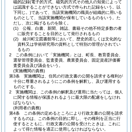
磁的記録
(電子的方式、磁気的方式その他人の知覚によって
は認識することができない方式で作られた記録をいう。以
下同じ。)
であって、当該実施機関の職員が組織的に用いる
ものとして、当該実施機関が保有しているものをいう。
た
だし、次に掲げるものを除く。
(1)
公報、白書、新聞、雑誌、書籍その他不特定多数の者
に販売することを目的として発行されるもの
(2)
綾川町立図書館等において、歴史的若しくは文化的な
資料又は学術研究用の資料として特別の管理がされてい
るもの
2
この条例において「実施機関」とは、町長、教育委員会、
選挙管理委員会、監査委員、農業委員会、固定資産評価審
査委員会及び議会をいう。
(実施機関の責務)
第3条
実施機関は、住民の行政文書の公開を請求する権利が
十分に尊重されるようにこの条例を解釈し、及び運用する
ものとする。
2
実施機関は、この条例の解釈及び運用に当たっては、個人
に関する情報が保護されるように最大限の配慮をしなけれ
ばならない。
(利用者の責務)
第4条
この条例の定めるところにより行政文書の公開を請求
するものは、この条例の目的に即し、その権利を正当に行
使するとともに、行政文書の公開を受けたときは、これに
よって得た情報を適正に使用しなければならない。