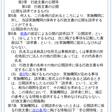
第2章
行政文書の公開等
第1節
行政文書の公開
(公開を請求できるもの)
第5条
何人も、この条例の定めるところにより、実施機関に
対し、当該実施機関の保有する行政文書の公開を請求する
ことができる。
(公開請求の方法)
第6条
前条
の規定による公開の請求
(以下「公開請求」とい
う。)
をしようとするものは、次に掲げる事項を記載した書
面
(以下「請求書」という。)
を実施機関に提出しなければ
ならない。
(1)
氏名又は名称及び住所又は事務所若しくは事業所の所
在地並びに法人その他の団体にあっては、その代表者の
氏名
(2)
行政文書の名称その他の公開請求に係る行政文書を特
定するに足りる事項
(3)
前3号
に掲げるもののほか、実施機関が定める事項
2
実施機関は、請求書に形式上の不備があると認めるとき
は、公開請求をしたもの
(以下「請求者」という。)
に対
し、相当の期間を定めて、その補正を求めることができ
る。
この場合において、実施機関は、請求者に対し、補正
の参考となる情報を提供するよう努めなければならない。
(行政文書の公開義務)
第7条
実施機関は、公開請求があったときは、公開請求に係
る行政文書に
次の各号
に掲げる情報
(以下「非公開情報」と