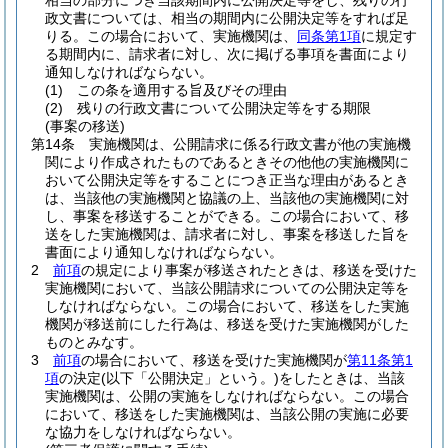
相当の部分につき当該期間内に公開決定等をし、残りの行
政文書については、相当の期間内に公開決定等をすれば足
りる。
この場合において、実施機関は、
同条第1項
に規定す
る期間内に、請求者に対し、次に掲げる事項を書面により
通知しなければならない。
(1)
この条を適用する旨及びその理由
(2)
残りの行政文書について公開決定等をする期限
(事案の移送)
第14条
実施機関は、公開請求に係る行政文書が他の実施機
関により作成されたものであるときその他他の実施機関に
おいて公開決定等をすることにつき正当な理由があるとき
は、当該他の実施機関と協議の上、当該他の実施機関に対
し、事案を移送することができる。
この場合において、移
送をした実施機関は、請求者に対し、事案を移送した旨を
書面により通知しなければならない。
2
前項
の規定により事案が移送されたときは、移送を受けた
実施機関において、当該公開請求についての公開決定等を
しなければならない。
この場合において、移送をした実施
機関が移送前にした行為は、移送を受けた実施機関がした
ものとみなす。
3
前項
の場合において、移送を受けた実施機関が
第11条第1
項
の決定
(以下「公開決定」という。)
をしたときは、当該
実施機関は、公開の実施をしなければならない。
この場合
において、移送をした実施機関は、当該公開の実施に必要
な協力をしなければならない。