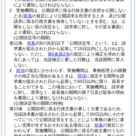
により通知しなければならない。
2
実施機関は、公開請求に係る行政文書の全部を公開しない
とき
(
前条
の規定により公開請求を拒否するとき、及び公開
請求に係る行政文書を保有していないときを含む。)
は、公
開をしない旨の決定をし、請求者に対し、その旨を書面に
より通知しなければならない。
(公開決定等の期限)
第12条
前条
2項の決定
(以下「公開決定等」という。)
は、請
求書が提出された日から起算して15日以内にしなければな
らない。
ただし、
第6条第2項
の規定により補正を求めた場
合にあっては、当該補正に要した日数は、当該期間に算入
しない。
2
前項
の規定にかかわらず、実施機関は、事務処理上の困難
その他正当な理由があるときは、
同項
に規定する期間を請
求書が提出された日から起算して60日以内に限り、延長す
ることができる。
この場合において、実施機関は、請求者
に対し、遅滞なく、延長後の期間の満了日及び延長の理由
を書面により通知しなければならない。
(公開決定等の期限の特例)
第13条
公開請求に係る行政文書が著しく大量であるため、
当該請求書が提出された日から起算して60日以内にそのす
べてについて公開決定等をすることにより事務の遂行に著
しい支障が生ずるおそれがある場合には、
前条
の規定にか
かわらず、実施機関は、公開請求に係る行政文書のうちの