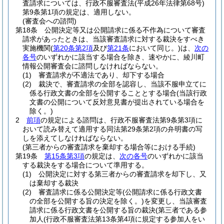
査請求については、行政不服審査法
(平成26年法律第68号)
第9条第1項の規定は、適用しない。
(審査会への諮問)
第18条
公開決定等又は公開請求に係る不作為について審査
請求があったときは、当該審査請求に対する裁決をすべき
実施機関
(
第20条第2項
及び
第21条
において同じ。)
は、
次の
各号
のいずれかに該当する場合を除き、速やかに、綾川町
情報公開審査会に諮問しなければならない。
(1)
審査請求が不適法であり、却下する場合
(2)
裁決で、審査請求の全部を認容し、当該不服申立てに
係る行政文書の全部を公開することとする場合
(当該行政
文書の公開について反対意見書が提出されている場合を
除く。)
2
前項
の規定による諮問は、行政不服審査法第9条第3項に
おいて読み替えて適用する同法第29条第2項の弁明書の写
しを添えてしなければならない。
(第三者からの審査請求を棄却する場合等における手続)
第19条
第15条第3項
の規定は、
次の各号
のいずれかに該当
する裁決をする場合について準用する。
(1)
公開決定に対する第三者からの審査請求を却下し、又
は棄却する裁決
(2)
審査請求に係る公開決定等
(公開請求に係る行政文書
の全部を公開する旨の決定を除く。)
を変更し、当該審査
請求に係る行政文書を公開する旨の裁決
(第三者である参
加人
(行政不服審査法第13条第4項に規定する参加人をい