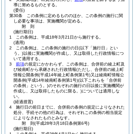
導に努めるものとする。
(委任)
第30条
この条例に定めるもののほか、この条例の施行に関
し必要な事項は、実施機関が定める。
附
則
(施行期日)
1
この条例は、平成18年3月21日から施行する。
(適用)
2
この条例は、この条例の施行の日
(以下「施行日」とい
う。)
以後に実施機関が作成し、又は取得した行政情報につ
いて適用する。
3
前項
の規定にかかわらず、この条例は、合併前の綾上町及
び綾南町から承継された行政情報
(ただし、合併前の綾上町
情報公開条例
(平成14年綾上町条例第1号)
又は綾南町情報公
開条例
(平成14年綾南町条例第1号)
(以下これらを「合併前
の条例」という。)
のそれぞれの施行の日以後に実施機関が
作成し、又は取得したものに限る。)
については適用しな
い。
(経過措置)
4
施行日の前日までに、合併前の条例の規定によりなされた
処分、手続その他の行為は、それぞれこの条例の相当規定
によりなされたものとみなす。
附
則
(平成28年3月18日
条例第6号)
(施行期日)