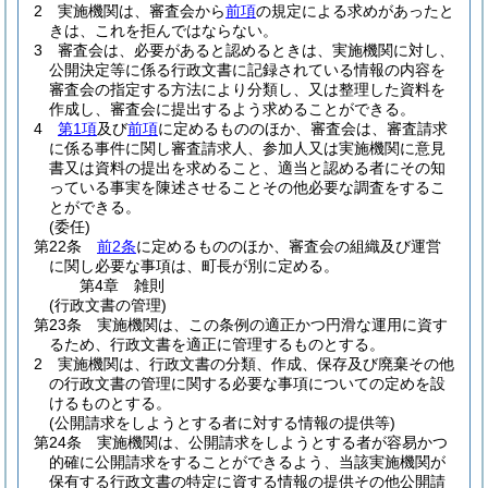
2
実施機関は、審査会から
前項
の規定による求めがあったと
きは、これを拒んではならない。
3
審査会は、必要があると認めるときは、実施機関に対し、
公開決定等に係る行政文書に記録されている情報の内容を
審査会の指定する方法により分類し、又は整理した資料を
作成し、審査会に提出するよう求めることができる。
4
第1項
及び
前項
に定めるもののほか、審査会は、審査請求
に係る事件に関し審査請求人、参加人又は実施機関に意見
書又は資料の提出を求めること、適当と認める者にその知
っている事実を陳述させることその他必要な調査をするこ
とができる。
(委任)
第22条
前2条
に定めるもののほか、審査会の組織及び運営
に関し必要な事項は、町長が別に定める。
第4章
雑則
(行政文書の管理)
第23条
実施機関は、この条例の適正かつ円滑な運用に資す
るため、行政文書を適正に管理するものとする。
2
実施機関は、行政文書の分類、作成、保存及び廃棄その他
の行政文書の管理に関する必要な事項についての定めを設
けるものとする。
(公開請求をしようとする者に対する情報の提供等)
第24条
実施機関は、公開請求をしようとする者が容易かつ
的確に公開請求をすることができるよう、当該実施機関が
保有する行政文書の特定に資する情報の提供その他公開請