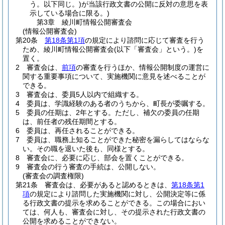
う。以下同じ。)
が当該行政文書の公開に反対の意思を表
示している場合に限る。)
第3章
綾川町情報公開審査会
(情報公開審査会)
第20条
第18条第1項
の規定により諮問に応じて審査を行う
ため、綾川町情報公開審査会
(以下「審査会」という。)
を
置く。
2
審査会は、
前項
の審査を行うほか、情報公開制度の運営に
関する重要事項について、実施機関に意見を述べることが
できる。
3
審査会は、委員5人以内で組織する。
4
委員は、学識経験のある者のうちから、町長が委嘱する。
5
委員の任期は、2年とする。
ただし、補欠の委員の任期
は、前任者の残任期間とする。
6
委員は、再任されることができる。
7
委員は、職務上知ることができた秘密を漏らしてはならな
い。
その職を退いた後も、同様とする。
8
審査会に、必要に応じ、部会を置くことができる。
9
審査会の行う審査の手続は、公開しない。
(審査会の調査権限)
第21条
審査会は、必要があると認めるときは、
第18条第1
項
の規定により諮問した実施機関に対し、公開決定等に係
る行政文書の提示を求めることができる。
この場合におい
ては、何人も、審査会に対し、その提示された行政文書の
公開を求めることができない。