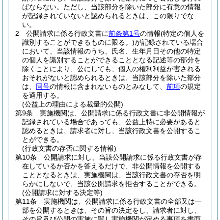
ばならない。
ただし、当該部分を除いた部分に有意の情報
が記録されていないと認められるときは、この限りでな
い。
2
公開請求に係る行政文書に
前条第1号
の情報
(特定の個人を
識別することができるものに限る。)
が記録されている場合
において、当該情報のうち、氏名、生年月日その他の特定
の個人を識別することができることとなる記述等の部分を
除くことにより、公にしても、個人の権利利益が害される
おそれがないと認められるときは、当該部分を除いた部分
は、
同号
の情報に含まれないものとみなして、
前項
の規定
を適用する。
(公益上の理由による裁量的公開)
第9条
実施機関は、公開請求に係る行政文書に非公開情報が
記録されている場合であっても、公益上特に必要があると
認めるときは、請求者に対し、当該行政文書を公開するこ
とができる。
(行政文書の存否に関する情報)
第10条
公開請求に対し、当該公開請求に係る行政文書が存
在しているか否かを答えるだけで、非公開情報を公開する
こととなるときは、実施機関は、当該行政文書の存否を明
らかにしないで、当該公開請求を拒否することができる。
(公開請求に対する決定等)
第11条
実施機関は、公開請求に係る行政文書の全部又は一
部を公開するときは、その旨の決定をし、請求者に対し、
その旨及び公開の実施に関し実施機関が定める事項を書面