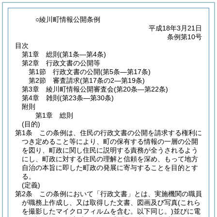
○綾川町情報公開条例
平成18年3月21日
条例第10号
目次
第1章
総則
(第1条―第4条)
第2章
行政文書の公開等
第1節
行政文書の公開
(第5条―第17条)
第2節
審査請求
(第17条の2―第19条)
第3章
綾川町情報公開審査会
(第20条―第22条)
第4章
雑則
(第23条―第30条)
附則
第1章
総則
(目的)
第1条
この条例は、住民の行政文書の公開を請求する権利に
つき定めること等により、町の保有する情報の一層の公開
を図り、町政に関し住民に説明する責務が全うされるよう
にし、町政に対する住民の理解と信頼を深め、もって地方
自治の本旨に即した町政の発展に寄与することを目的とす
る。
(定義)
第2条
この条例において「行政文書」とは、実施機関の職員
が職務上作成し、又は取得した文書、図画及び写真
(これら
を撮影したマイクロフィルムを含む。以下同じ。)
並びに電