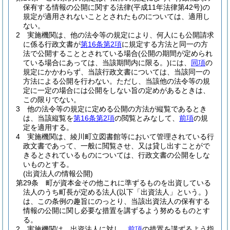
保有する情報の公開に関する法律
(平成11年法律第42号)
の
規定が適用されないこととされたものについては、適用し
ない。
2
実施機関は、他の法令等の規定により、何人にも公開請求
に係る行政文書が
第16条第2項
に規定する方法と同一の方
法で公開することとされている場合
(公開の期間が定められ
ている場合にあっては、当該期間内に限る。)
には、
同項
の
規定にかかわらず、当該行政文書については、当該同一の
方法による公開を行わない。
ただし、当該他の法令等の規
定に一定の場合には公開をしない旨の定めがあるときは、
この限りでない。
3
他の法令等の規定に定める公開の方法が縦覧であるとき
は、当該縦覧を
第16条第2項
の閲覧とみなして、
前項
の規
定を適用する。
4
実施機関は、綾川町立図書館等において管理されている行
政文書であって、一般に閲覧させ、又は貸し出すことがで
きるとされているものについては、行政文書の公開をしな
いものとする。
(出資法人の情報公開)
第29条
町が資本金その他これに準ずるものを出資している
法人のうち町長が定める法人
(以下「出資法人」という。)
は、この条例の趣旨にのっとり、当該出資法人の保有する
情報の公開に関し必要な措置を講ずるよう努めるものとす
る。
2
実施機関は、出資法人に対し、
前項
の措置を講ずるよう指