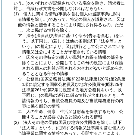
いう。)
のいずれかが記録されている場合を除き、請求者に
対し、当該行政文書を公開しなければならない。
(1)
個人に関する情報
(事業を営む個人の当該事業に関す
る情報を除く。)
であって、特定の個人が識別され、又は
他の情報と照合することにより識別され得るもの。
ただ
し、次に掲げる情報を除く。
ア
法令
(法律及び法律に基づく命令
(告示を含む。)
をい
う。以下同じ。)
若しくは他の条例
(以下「法令等」と
いう。)
の規定により、又は慣行として公にされている
情報又は公にすることが予定されている情報
イ
氏名その他特定の個人が識別され得る情報の部分を
除くことにより、公開してもこの号の規定により保護
される個人の利益が害されるおそれがないと認められ
ることとなる部分の情報
ウ
公務員
(国家公務員法
(昭和22年法律第120号)
第2条第
1項に規定する国家公務員及び地方公務員法
(昭和25年
法律第261号)
第2条に規定する地方公務員をいう。以
下同じ。)
の職務の遂行に係る情報が含まれるとき、当
該情報のうち、当該公務員の職及び当該職務遂行の内
容に係る部分の情報
エ
人の生命、健康、生活又は財産を保護するため、公
開することが必要であると認められる情報
(2)
法人その他の団体
(国及び地方公共団体を除く。以下
「法人等」という。)
に関する情報又は事業を営む個人の
当該事業に関する情報であって、公開することにより、