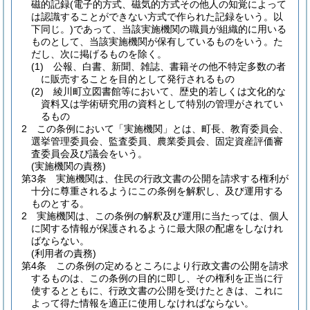
磁的記録
(電子的方式、磁気的方式その他人の知覚によって
は認識することができない方式で作られた記録をいう。以
下同じ。)
であって、当該実施機関の職員が組織的に用いる
ものとして、当該実施機関が保有しているものをいう。
た
だし、次に掲げるものを除く。
(1)
公報、白書、新聞、雑誌、書籍その他不特定多数の者
に販売することを目的として発行されるもの
(2)
綾川町立図書館等において、歴史的若しくは文化的な
資料又は学術研究用の資料として特別の管理がされてい
るもの
2
この条例において「実施機関」とは、町長、教育委員会、
選挙管理委員会、監査委員、農業委員会、固定資産評価審
査委員会及び議会をいう。
(実施機関の責務)
第3条
実施機関は、住民の行政文書の公開を請求する権利が
十分に尊重されるようにこの条例を解釈し、及び運用する
ものとする。
2
実施機関は、この条例の解釈及び運用に当たっては、個人
に関する情報が保護されるように最大限の配慮をしなけれ
ばならない。
(利用者の責務)
第4条
この条例の定めるところにより行政文書の公開を請求
するものは、この条例の目的に即し、その権利を正当に行
使するとともに、行政文書の公開を受けたときは、これに
よって得た情報を適正に使用しなければならない。