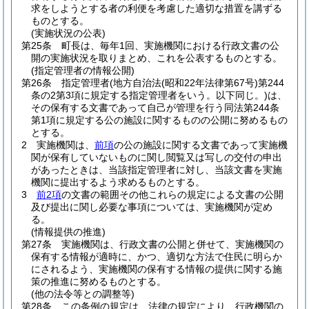
求をしようとする者の利便を考慮した適切な措置を講ずる
ものとする。
(実施状況の公表)
第25条
町長は、毎年1回、実施機関における行政文書の公
開の実施状況を取りまとめ、これを公表するものとする。
(指定管理者の情報公開)
第26条
指定管理者
(地方自治法
(昭和22年法律第67号)
第244
条の2第3項に規定する指定管理者をいう。以下同じ。)
は、
その保有する文書であって自己が管理を行う同法第244条
第1項に規定する公の施設に関するものの公開に努めるもの
とする。
2
実施機関は、
前項
の公の施設に関する文書であって実施機
関が保有していないものに関し閲覧又は写しの交付の申出
があったときは、当該指定管理者に対し、当該文書を実施
機関に提出するよう求めるものとする。
3
前2項
の文書の範囲その他これらの規定による文書の公開
及び提出に関し必要な事項については、実施機関が定め
る。
(情報提供の推進)
第27条
実施機関は、行政文書の公開と併せて、実施機関の
保有する情報が適時に、かつ、適切な方法で住民に明らか
にされるよう、実施機関の保有する情報の提供に関する施
策の推進に努めるものとする。
(他の法令等との調整等)
第28条
この条例の規定は、法律の規定により、行政機関の