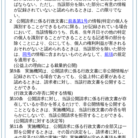
ばならない。
ただし、当該部分を除いた部分に有意の情報
が記録されていないと認められるときは、この限りでな
い。
2
公開請求に係る行政文書に
前条第1号
の情報
(特定の個人を
識別することができるものに限る。)
が記録されている場合
において、当該情報のうち、氏名、生年月日その他の特定
の個人を識別することができることとなる記述等の部分を
除くことにより、公にしても、個人の権利利益が害される
おそれがないと認められるときは、当該部分を除いた部分
は、
同号
の情報に含まれないものとみなして、
前項
の規定
を適用する。
(公益上の理由による裁量的公開)
第9条
実施機関は、公開請求に係る行政文書に非公開情報が
記録されている場合であっても、公益上特に必要があると
認めるときは、請求者に対し、当該行政文書を公開するこ
とができる。
(行政文書の存否に関する情報)
第10条
公開請求に対し、当該公開請求に係る行政文書が存
在しているか否かを答えるだけで、非公開情報を公開する
こととなるときは、実施機関は、当該行政文書の存否を明
らかにしないで、当該公開請求を拒否することができる。
(公開請求に対する決定等)
第11条
実施機関は、公開請求に係る行政文書の全部又は一
部を公開するときは、その旨の決定をし、請求者に対し、
その旨及び公開の実施に関し実施機関が定める事項を書面