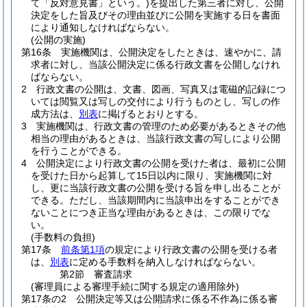
て「反対意見書」という。)
を提出した第三者に対し、公開
決定をした旨及びその理由並びに公開を実施する日を書面
により通知しなければならない。
(公開の実施)
第16条
実施機関は、公開決定をしたときは、速やかに、請
求者に対し、当該公開決定に係る行政文書を公開しなけれ
ばならない。
2
行政文書の公開は、文書、図画、写真又は電磁的記録につ
いては閲覧又は写しの交付により行うものとし、写しの作
成方法は、
別表
に掲げるとおりとする。
3
実施機関は、行政文書の管理のため必要があるときその他
相当の理由があるときは、当該行政文書の写しにより公開
を行うことができる。
4
公開決定により行政文書の公開を受けた者は、最初に公開
を受けた日から起算して15日以内に限り、実施機関に対
し、更に当該行政文書の公開を受ける旨を申し出ることが
できる。
ただし、当該期間内に当該申出をすることができ
ないことにつき正当な理由があるときは、この限りでな
い。
(手数料の負担)
第17条
前条第1項
の規定により行政文書の公開を受ける者
は、
別表
に定める手数料を納入しなければならない。
第2節
審査請求
(審理員による審理手続に関する規定の適用除外)
第17条の2
公開決定等又は公開請求に係る不作為に係る審