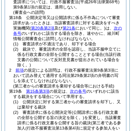
査請求については、行政不服審査法
(平成26年法律第68号)
第9条第1項の規定は、適用しない。
(審査会への諮問)
第18条
公開決定等又は公開請求に係る不作為について審査
請求があったときは、当該審査請求に対する裁決をすべき
実施機関
(
第20条第2項
及び
第21条
において同じ。)
は、
次の
各号
のいずれかに該当する場合を除き、速やかに、綾川町
情報公開審査会に諮問しなければならない。
(1)
審査請求が不適法であり、却下する場合
(2)
裁決で、審査請求の全部を認容し、当該不服申立てに
係る行政文書の全部を公開することとする場合
(当該行政
文書の公開について反対意見書が提出されている場合を
除く。)
2
前項
の規定による諮問は、行政不服審査法第9条第3項に
おいて読み替えて適用する同法第29条第2項の弁明書の写
しを添えてしなければならない。
(第三者からの審査請求を棄却する場合等における手続)
第19条
第15条第3項
の規定は、
次の各号
のいずれかに該当
する裁決をする場合について準用する。
(1)
公開決定に対する第三者からの審査請求を却下し、又
は棄却する裁決
(2)
審査請求に係る公開決定等
(公開請求に係る行政文書
の全部を公開する旨の決定を除く。)
を変更し、当該審査
請求に係る行政文書を公開する旨の裁決
(第三者である参
加人
(行政不服審査法第13条第4項に規定する参加人をい