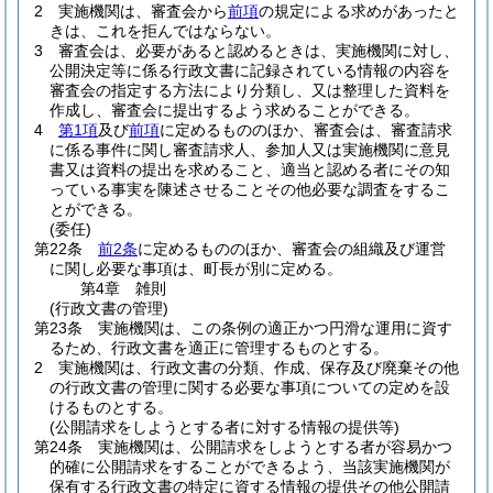
2
実施機関は、審査会から
前項
の規定による求めがあったと
きは、これを拒んではならない。
3
審査会は、必要があると認めるときは、実施機関に対し、
公開決定等に係る行政文書に記録されている情報の内容を
審査会の指定する方法により分類し、又は整理した資料を
作成し、審査会に提出するよう求めることができる。
4
第1項
及び
前項
に定めるもののほか、審査会は、審査請求
に係る事件に関し審査請求人、参加人又は実施機関に意見
書又は資料の提出を求めること、適当と認める者にその知
っている事実を陳述させることその他必要な調査をするこ
とができる。
(委任)
第22条
前2条
に定めるもののほか、審査会の組織及び運営
に関し必要な事項は、町長が別に定める。
第4章
雑則
(行政文書の管理)
第23条
実施機関は、この条例の適正かつ円滑な運用に資す
るため、行政文書を適正に管理するものとする。
2
実施機関は、行政文書の分類、作成、保存及び廃棄その他
の行政文書の管理に関する必要な事項についての定めを設
けるものとする。
(公開請求をしようとする者に対する情報の提供等)
第24条
実施機関は、公開請求をしようとする者が容易かつ
的確に公開請求をすることができるよう、当該実施機関が
保有する行政文書の特定に資する情報の提供その他公開請