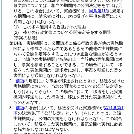
相当の部分につき当該期間内に公開決定等をし、残りの行
政文書については、相当の期間内に公開決定等をすれば足
りる。
この場合において、実施機関は、
同条第1項
に規定す
る期間内に、請求者に対し、次に掲げる事項を書面により
通知しなければならない。
(1)
この条を適用する旨及びその理由
(2)
残りの行政文書について公開決定等をする期限
(事案の移送)
第14条
実施機関は、公開請求に係る行政文書が他の実施機
関により作成されたものであるときその他他の実施機関に
おいて公開決定等をすることにつき正当な理由があるとき
は、当該他の実施機関と協議の上、当該他の実施機関に対
し、事案を移送することができる。
この場合において、移
送をした実施機関は、請求者に対し、事案を移送した旨を
書面により通知しなければならない。
2
前項
の規定により事案が移送されたときは、移送を受けた
実施機関において、当該公開請求についての公開決定等を
しなければならない。
この場合において、移送をした実施
機関が移送前にした行為は、移送を受けた実施機関がした
ものとみなす。
3
前項
の場合において、移送を受けた実施機関が
第11条第1
項
の決定
(以下「公開決定」という。)
をしたときは、当該
実施機関は、公開の実施をしなければならない。
この場合
において、移送をした実施機関は、当該公開の実施に必要
な協力をしなければならない。