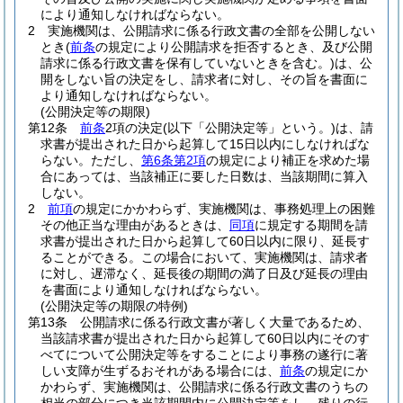
により通知しなければならない。
2
実施機関は、公開請求に係る行政文書の全部を公開しない
とき
(
前条
の規定により公開請求を拒否するとき、及び公開
請求に係る行政文書を保有していないときを含む。)
は、公
開をしない旨の決定をし、請求者に対し、その旨を書面に
より通知しなければならない。
(公開決定等の期限)
第12条
前条
2項の決定
(以下「公開決定等」という。)
は、請
求書が提出された日から起算して15日以内にしなければな
らない。
ただし、
第6条第2項
の規定により補正を求めた場
合にあっては、当該補正に要した日数は、当該期間に算入
しない。
2
前項
の規定にかかわらず、実施機関は、事務処理上の困難
その他正当な理由があるときは、
同項
に規定する期間を請
求書が提出された日から起算して60日以内に限り、延長す
ることができる。
この場合において、実施機関は、請求者
に対し、遅滞なく、延長後の期間の満了日及び延長の理由
を書面により通知しなければならない。
(公開決定等の期限の特例)
第13条
公開請求に係る行政文書が著しく大量であるため、
当該請求書が提出された日から起算して60日以内にそのす
べてについて公開決定等をすることにより事務の遂行に著
しい支障が生ずるおそれがある場合には、
前条
の規定にか
かわらず、実施機関は、公開請求に係る行政文書のうちの