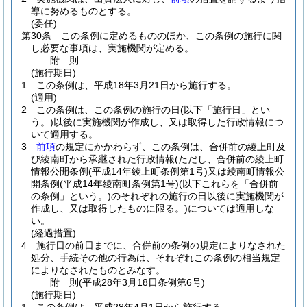
導に努めるものとする。
(委任)
第30条
この条例に定めるもののほか、この条例の施行に関
し必要な事項は、実施機関が定める。
附
則
(施行期日)
1
この条例は、平成18年3月21日から施行する。
(適用)
2
この条例は、この条例の施行の日
(以下「施行日」とい
う。)
以後に実施機関が作成し、又は取得した行政情報につ
いて適用する。
3
前項
の規定にかかわらず、この条例は、合併前の綾上町及
び綾南町から承継された行政情報
(ただし、合併前の綾上町
情報公開条例
(平成14年綾上町条例第1号)
又は綾南町情報公
開条例
(平成14年綾南町条例第1号)
(以下これらを「合併前
の条例」という。)
のそれぞれの施行の日以後に実施機関が
作成し、又は取得したものに限る。)
については適用しな
い。
(経過措置)
4
施行日の前日までに、合併前の条例の規定によりなされた
処分、手続その他の行為は、それぞれこの条例の相当規定
によりなされたものとみなす。
附
則
(平成28年3月18日
条例第6号)
(施行期日)