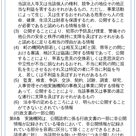
当該法人等又は当該個人の権利、競争上の地位その他正
当な利益を害するおそれがあるもの。
ただし、事業活動
によって生じ、又は生ずるおそれのある危害から人の生
命、健康、生活又は財産を保護するため、公開すること
が必要であると認められる情報を除く。
(3)
公開することにより、犯罪の予防及び捜査、警備その
他公共の安全と秩序の維持に支障を及ぼすおそれがある
と認めるに足りる相当の理由がある情報
(4)
町の機関内部若しくは相互又は町と国、県等との間に
おける審議、検討又は協議に関する情報であって、公開
することにより、率直な意見の交換若しくは意思決定の
中立性が不当に損なわれるおそれ、不当に町民の間に混
乱を生じさせるおそれ又は特定の者に不当に利益を与
え、若しくは不利益を及ぼすおそれがあるもの
(5)
監査、検査、争訴、交渉、契約、試験、調査、研究、
人事管理その他実施機関の事務又は事業に関する情報で
あって、公開することにより、当該事務又は事業の適正
な遂行に支障を及ぼすおそれがあるもの
(6)
法令等の定めるところにより、明らかに公開すること
ができないとされている情報
(行政文書の一部公開)
第8条
実施機関は、公開請求に係る行政文書の一部に非公開
情報が記録されている場合において、非公開情報が記録さ
れている部分を容易に区分して除くことができるときは、
請求者に対し、当該部分を除いた部分につき公開しなけれ