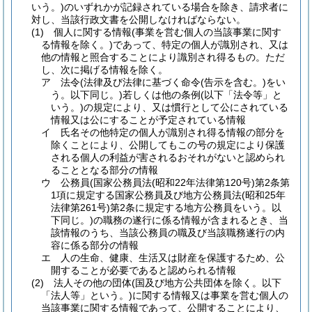
いう。)
のいずれかが記録されている場合を除き、請求者に
対し、当該行政文書を公開しなければならない。
(1)
個人に関する情報
(事業を営む個人の当該事業に関す
る情報を除く。)
であって、特定の個人が識別され、又は
他の情報と照合することにより識別され得るもの。
ただ
し、次に掲げる情報を除く。
ア
法令
(法律及び法律に基づく命令
(告示を含む。)
をい
う。以下同じ。)
若しくは他の条例
(以下「法令等」と
いう。)
の規定により、又は慣行として公にされている
情報又は公にすることが予定されている情報
イ
氏名その他特定の個人が識別され得る情報の部分を
除くことにより、公開してもこの号の規定により保護
される個人の利益が害されるおそれがないと認められ
ることとなる部分の情報
ウ
公務員
(国家公務員法
(昭和22年法律第120号)
第2条第
1項に規定する国家公務員及び地方公務員法
(昭和25年
法律第261号)
第2条に規定する地方公務員をいう。以
下同じ。)
の職務の遂行に係る情報が含まれるとき、当
該情報のうち、当該公務員の職及び当該職務遂行の内
容に係る部分の情報
エ
人の生命、健康、生活又は財産を保護するため、公
開することが必要であると認められる情報
(2)
法人その他の団体
(国及び地方公共団体を除く。以下
「法人等」という。)
に関する情報又は事業を営む個人の
当該事業に関する情報であって、公開することにより、