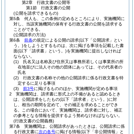
第2章
行政文書の公開等
第1節
行政文書の公開
(公開を請求できるもの)
第5条
何人も、この条例の定めるところにより、実施機関に
対し、当該実施機関の保有する行政文書の公開を請求する
ことができる。
(公開請求の方法)
第6条
前条
の規定による公開の請求
(以下「公開請求」とい
う。)
をしようとするものは、次に掲げる事項を記載した書
面
(以下「請求書」という。)
を実施機関に提出しなければ
ならない。
(1)
氏名又は名称及び住所又は事務所若しくは事業所の所
在地並びに法人その他の団体にあっては、その代表者の
氏名
(2)
行政文書の名称その他の公開請求に係る行政文書を特
定するに足りる事項
(3)
前3号
に掲げるもののほか、実施機関が定める事項
2
実施機関は、請求書に形式上の不備があると認めるとき
は、公開請求をしたもの
(以下「請求者」という。)
に対
し、相当の期間を定めて、その補正を求めることができ
る。
この場合において、実施機関は、請求者に対し、補正
の参考となる情報を提供するよう努めなければならない。
(行政文書の公開義務)
第7条
実施機関は、公開請求があったときは、公開請求に係
る行政文書に
次の各号
に掲げる情報
(以下「非公開情報」と