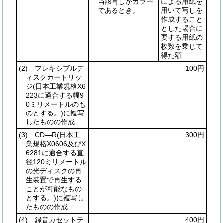
当該写しがカラー
による用紙を
であるとき。
用いて写しを
作成すること
とした場合に
要する用紙の
枚数を乗じて
得た額
(2)
フレキシブルデ
100円
ィスクカートリッ
ジ
(日本工業規格X6
223に適合する幅9
0ミリメートルのも
のとする。)
に複写
したものの作成
(3)
CD―R
(日本工
300円
業規格X0606及びX
6281に適合する直
径120ミリメートル
の光ディスクの再
生装置で再生する
ことが可能なもの
とする。)
に複写し
たものの作成
(4)
録音カセットテ
400円