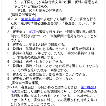
う。以下同じ。)
が当該行政文書の公開に反対の意思を表
示している場合に限る。)
第3章
綾川町情報公開審査会
(情報公開審査会)
第20条
第18条第1項
の規定により諮問に応じて審査を行う
ため、綾川町情報公開審査会
(以下「審査会」という。)
を
置く。
2
審査会は、
前項
の審査を行うほか、情報公開制度の運営に
関する重要事項について、実施機関に意見を述べることが
できる。
3
審査会は、委員5人以内で組織する。
4
委員は、学識経験のある者のうちから、町長が委嘱する。
5
委員の任期は、2年とする。
ただし、補欠の委員の任期
は、前任者の残任期間とする。
6
委員は、再任されることができる。
7
委員は、職務上知ることができた秘密を漏らしてはならな
い。
その職を退いた後も、同様とする。
8
審査会に、必要に応じ、部会を置くことができる。
9
審査会の行う審査の手続は、公開しない。
(審査会の調査権限)
第21条
審査会は、必要があると認めるときは、
第18条第1
項
の規定により諮問した実施機関に対し、公開決定等に係
る行政文書の提示を求めることができる。
この場合におい
ては、何人も、審査会に対し、その提示された行政文書の
公開を求めることができない。