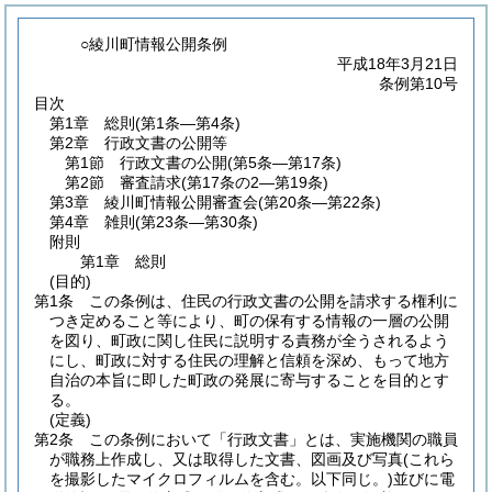
○綾川町情報公開条例
平成18年3月21日
条例第10号
目次
第1章
総則
(第1条―第4条)
第2章
行政文書の公開等
第1節
行政文書の公開
(第5条―第17条)
第2節
審査請求
(第17条の2―第19条)
第3章
綾川町情報公開審査会
(第20条―第22条)
第4章
雑則
(第23条―第30条)
附則
第1章
総則
(目的)
第1条
この条例は、住民の行政文書の公開を請求する権利に
つき定めること等により、町の保有する情報の一層の公開
を図り、町政に関し住民に説明する責務が全うされるよう
にし、町政に対する住民の理解と信頼を深め、もって地方
自治の本旨に即した町政の発展に寄与することを目的とす
る。
(定義)
第2条
この条例において「行政文書」とは、実施機関の職員
が職務上作成し、又は取得した文書、図画及び写真
(これら
を撮影したマイクロフィルムを含む。以下同じ。)
並びに電