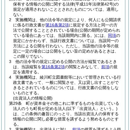
保有する情報の公開に関する法律
(平成11年法律第42号)
の
規定が適用されないこととされたものについては、適用し
ない。
2
実施機関は、他の法令等の規定により、何人にも公開請求
に係る行政文書が
第16条第2項
に規定する方法と同一の方
法で公開することとされている場合
(公開の期間が定められ
ている場合にあっては、当該期間内に限る。)
には、
同項
の
規定にかかわらず、当該行政文書については、当該同一の
方法による公開を行わない。
ただし、当該他の法令等の規
定に一定の場合には公開をしない旨の定めがあるときは、
この限りでない。
3
他の法令等の規定に定める公開の方法が縦覧であるとき
は、当該縦覧を
第16条第2項
の閲覧とみなして、
前項
の規
定を適用する。
4
実施機関は、綾川町立図書館等において管理されている行
政文書であって、一般に閲覧させ、又は貸し出すことがで
きるとされているものについては、行政文書の公開をしな
いものとする。
(出資法人の情報公開)
第29条
町が資本金その他これに準ずるものを出資している
法人のうち町長が定める法人
(以下「出資法人」という。)
は、この条例の趣旨にのっとり、当該出資法人の保有する
情報の公開に関し必要な措置を講ずるよう努めるものとす
る。
2
実施機関は、出資法人に対し、
前項
の措置を講ずるよう指