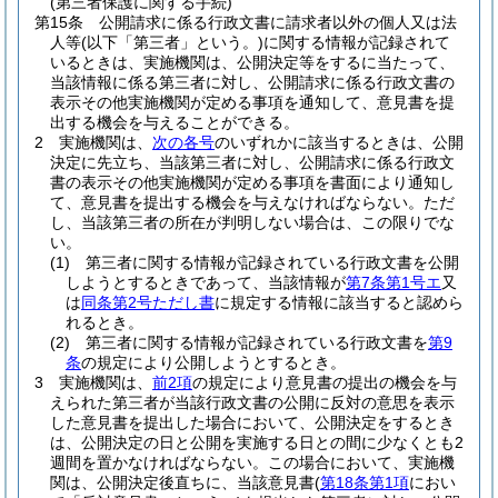
(第三者保護に関する手続)
第15条
公開請求に係る行政文書に請求者以外の個人又は法
人等
(以下「第三者」という。)
に関する情報が記録されて
いるときは、実施機関は、公開決定等をするに当たって、
当該情報に係る第三者に対し、公開請求に係る行政文書の
表示その他実施機関が定める事項を通知して、意見書を提
出する機会を与えることができる。
2
実施機関は、
次の各号
のいずれかに該当するときは、公開
決定に先立ち、当該第三者に対し、公開請求に係る行政文
書の表示その他実施機関が定める事項を書面により通知し
て、意見書を提出する機会を与えなければならない。
ただ
し、当該第三者の所在が判明しない場合は、この限りでな
い。
(1)
第三者に関する情報が記録されている行政文書を公開
しようとするときであって、当該情報が
第7条第1号エ
又
は
同条第2号ただし書
に規定する情報に該当すると認めら
れるとき。
(2)
第三者に関する情報が記録されている行政文書を
第9
条
の規定により公開しようとするとき。
3
実施機関は、
前2項
の規定により意見書の提出の機会を与
えられた第三者が当該行政文書の公開に反対の意思を表示
した意見書を提出した場合において、公開決定をするとき
は、公開決定の日と公開を実施する日との間に少なくとも2
週間を置かなければならない。
この場合において、実施機
関は、公開決定後直ちに、当該意見書
(
第18条第1項
におい