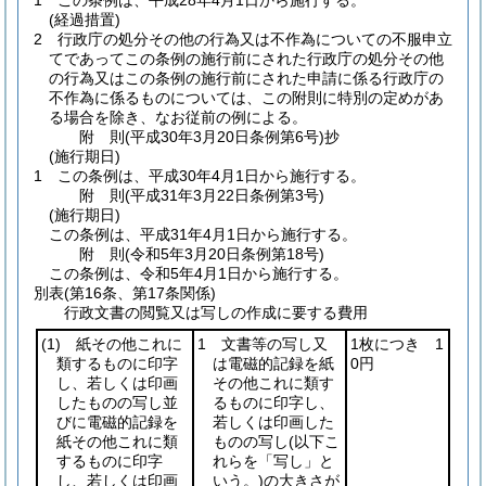
1
この条例は、平成28年4月1日から施行する。
(経過措置)
2
行政庁の処分その他の行為又は不作為についての不服申立
てであってこの条例の施行前にされた行政庁の処分その他
の行為又はこの条例の施行前にされた申請に係る行政庁の
不作為に係るものについては、この附則に特別の定めがあ
る場合を除き、なお従前の例による。
附
則
(平成30年3月20日
条例第6号)
抄
(施行期日)
1
この条例は、平成30年4月1日から施行する。
附
則
(平成31年3月22日
条例第3号)
(施行期日)
この条例は、平成31年4月1日から施行する。
附
則
(令和5年3月20日
条例第18号)
この条例は、令和5年4月1日から施行する。
別表
(第16条、第17条関係)
行政文書の閲覧又は写しの作成に要する費用
(1)
紙その他これに
1 文書等の写し又
1枚につき 1
類するものに印字
は電磁的記録を紙
0円
し、若しくは印画
その他これに類す
したものの写し並
るものに印字し、
びに電磁的記録を
若しくは印画した
紙その他これに類
ものの写し
(以下こ
するものに印字
れらを「写し」と
し、若しくは印画
いう。)
の大きさが