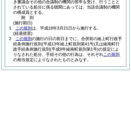
き審議会その他の合議制の機関の答申を受け、行うことと
されている処分に係る聴聞にあっては、当該合議制の機関
の構成員とする。
附
則
(施行期日)
1
この規則
は、平成18年3月21日から施行する。
(経過措置)
2
この規則
の施行の日の前日までに、合併前の綾上町行政手
続条例施行規則
(平成13年綾上町規則第41号)
又は綾南町行
政手続条例施行規則
(平成9年綾南町規則第1号)
の規定によ
りなされた処分、手続その他の行為は、それぞれ
この規則
の相当規定によりなされたものとみなす。