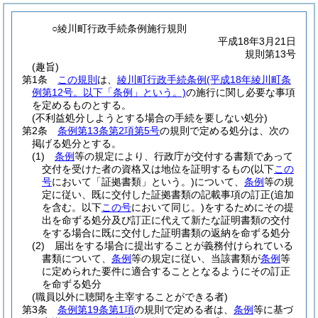
○綾川町行政手続条例施行規則
平成18年3月21日
規則第13号
(趣旨)
第1条
この規則
は、
綾川町行政手続条例
(平成18年綾川町条
例第12号。以下「条例」という。)
の施行に関し必要な事項
を定めるものとする。
(不利益処分しようとする場合の手続を要しない処分)
第2条
条例第13条第2項第5号
の規則で定める処分は、次の
掲げる処分とする。
(1)
条例
等の規定により、行政庁が交付する書類であって
交付を受けた者の資格又は地位を証明するもの
(以下
この
号
において「証拠書類」という。)
について、
条例
等の規
定に従い、既に交付した証拠書類の記載事項の訂正
(追加
を含む。以下
この号
において同じ。)
をするためにその提
出を命ずる処分及び訂正に代えて新たな証明書類の交付
をする場合に既に交付した証明書類の返納を命ずる処分
(2)
届出をする場合に提出することが義務付けられている
書類について、
条例
等の規定に従い、当該書類が
条例
等
に定められた要件に適合することとなるようにその訂正
を命ずる処分
(職員以外に聴聞を主宰することができる者)
第3条
条例第19条第1項
の規則で定める者は、
条例
等に基づ