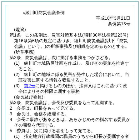
○綾川町防災会議条例
平成18年3月21日
条例第15号
(趣旨)
第1条
この条例は、災害対策基本法
(昭和36年法律第223号)
第16条第6項の規定に基づき、綾川町防災会議
(以下「防災
会議」という。)
の所掌事務及び組織を定めるものとする。
(所掌事務)
第2条
防災会議は、次に掲げる事務をつかさどる。
(1)
綾川町地域防災計画を作成し、及びその実施を推進す
ること。
(2)
綾川町の地域に係る災害が発生した場合において、当
該災害に関する情報を収集すること。
(3)
前2号
に掲げるもののほか、法律又はこれに基づく政
令によりその権限に属する事務
(会長及び委員)
第3条
防災会議は、会長及び委員をもって組織する。
2
会長は、町長をもって充てる。
3
会長は、会務を総理する。
4
会長に事故があるときは、あらかじめその指名する委員が
その職務を代理する。
5
委員は、次に掲げる者をもって充てる。
(1)
指定地方行政機関の職員のうちから町長が委嘱する者