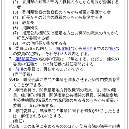
(2)
香川県の知事の部内の職員のうちから町長が委嘱する
者
(3)
香川県警察の警察官のうちから町長が委嘱する者
(4)
町長がその部内の職員のうちから指名する者
(5)
教育長
(6)
消防団長
(7)
指定公共機関又は指定地方公共機関の職員のうちから
町長が委嘱する者
(8)
その他町長が指名する者
6
委員は26人以内とし、
前項第1号
から
第4号
まで及び
第7号
の委員の定数は、それぞれ3人以内とする。
7
第5項第7号
の委員の任期は、2年とする。
ただし、補欠の
委員の任期は、その前任者の残任期間とする。
8
前項
の委員は、再任することができる。
(専門委員)
第4条
防災会議に専門の事項を調査させるため専門委員を置
くことができる。
2
専門委員は、関係指定地方行政機関の職員、香川県の職
員、綾川町の職員、関係指定公共機関の職員、関係指定地
方公共機関の職員及び学識経験のある者のうちから町長が
委嘱し、又は任命する。
3
専門委員は、当該専門の事項に関する調査が終了したとき
は、解任されるものとする。
(委任)
第5条
この条例に定めるもののほか、防災会議の議事その他