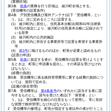
(業務区域)
第3条
前条
の業務を行う区域は、綾川町全域とする。
(受信機等の設置条件)
第4条
戸別受信機及び屋外アンテナ
(以下「受信機等」とい
う。)
は、次に定めるところに設置する。
(1)
綾川町内に居住し、住民基本台帳法
(昭和42年法律第
81号)
の規定により、綾川町の住民基本台帳に記録されて
いる世帯
(2)
綾川町内の公共的施設
(3)
綾川町内に所在する事業所等で設置を希望する事業所
等
(4)
前3号
に掲げるもののほか、町長が必要と認めるもの
(設置の申請)
第5条
前条
に規定する者が、受信機等の設置を受けようとす
るときは、町長に申請書を提出し、その承諾を受けなけれ
ばならない。
(経費の負担)
第6条
受信機等に係る維持管理費等に要する経費の負担につ
いては、規則で定める。
(設備の保全管理)
第7条
受信機等は、
第4条各号
のいずれかに該当する者に貸
与するものとし、貸与を受けた者
(以下「保管者」とい
う。)
は、受信機等を細心の注意をもって使用し、常に良好
な状態で維持管理しなければならない。
2
受信機等の修理は、町長が指定する者以外の者が行うこと