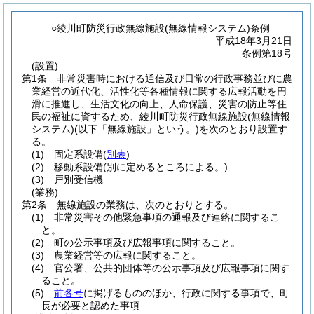
○綾川町防災行政無線施設(無線情報システム)条例
平成18年3月21日
条例第18号
(設置)
第1条
非常災害時における通信及び日常の行政事務並びに農
業経営の近代化、活性化等各種情報に関する広報活動を円
滑に推進し、生活文化の向上、人命保護、災害の防止等住
民の福祉に資するため、綾川町防災行政無線施設
(無線情報
システム)
(以下「無線施設」という。)
を次のとおり設置す
る。
(1)
固定系設備
(
別表
)
(2)
移動系設備
(別に定めるところによる。)
(3)
戸別受信機
(業務)
第2条
無線施設の業務は、次のとおりとする。
(1)
非常災害その他緊急事項の通報及び連絡に関するこ
と。
(2)
町の公示事項及び広報事項に関すること。
(3)
農業経営等の広報に関すること。
(4)
官公署、公共的団体等の公示事項及び広報事項に関す
ること。
(5)
前各号
に掲げるもののほか、行政に関する事項で、町
長が必要と認めた事項