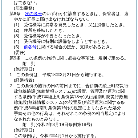
はできない。
(届出義務)
第8条
次の各号
のいずれかに該当するときは、保管者は、速
やかに町長に届け出なければならない。
(1)
受信機等に異常を発見したとき、又は損傷したとき。
(2)
住所を移転したとき。
(3)
受信機等が不要となったとき。
(4)
受信機等に特別の設備をしようとするとき。
(5)
前各号
に掲げる場合のほか、支障があるとき。
(委任)
第9条
この条例の施行に関し必要な事項は、規則で定める。
附
則
(施行期日)
1
この条例は、平成18年3月21日から施行する。
(経過措置)
2
この条例の施行の日の前日までに、合併前の綾上町防災行
政無線施設
(無線情報システム)
の設置、管理及び運営に関
する条例
(平成7年綾上町条例第18号)
又は綾南町防災行政無
線施設
(無線情報システム)
の設置及び管理運営に関する条
例
(平成8年綾南町条例第1号)
の規定によりなされた処分、
手続その他の行為は、それぞれこの条例の相当規定により
なされたものとみなす。
附
則
(令和2年3月19日
条例第18号)
(施行期日)
この条例は、令和2年4月1日から施行する。