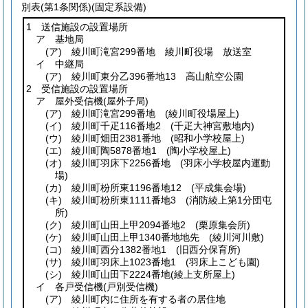
別表
(第1条関係)(固定系設備)
1 送信施設の設置場所
ア 基地局
(ア)
綾川町滝宮299番地 綾川町役場 放送室
イ 中継局
(ア)
綾川町東分乙396番地13 高山航空公園
2 受信施設の設置場所
ア 屋外受信機
(屋外子局)
(ア)
綾川町滝宮299番地
(綾川町役場屋上)
(イ)
綾川町千疋116番地2
(千疋大神宮敷地内)
(ウ)
綾川町畑田2381番地
(昭和小学校屋上)
(エ)
綾川町陶5878番地1
(陶小学校屋上)
(オ)
綾川町羽床下2256番地
(羽床小学校屋内運動
場)
(カ)
綾川町枌所東1196番地12
(平成集会場)
(キ)
綾川町枌所東1111番地3
(消防綾上第1分団屯
所)
(ク)
綾川町山田上甲2094番地2
(栗原集会所)
(ケ)
綾川町山田上甲1340番地地先
(綾川河川敷)
(コ)
綾川町西分1382番地1
(旧西分保育所)
(サ)
綾川町羽床上1023番地1
(羽床上こども園)
(シ)
綾川町山田下2224番地
(綾上支所屋上)
イ 各戸受信機
(戸別受信機)
(ア)
綾川町内に住所を有する者の居住地