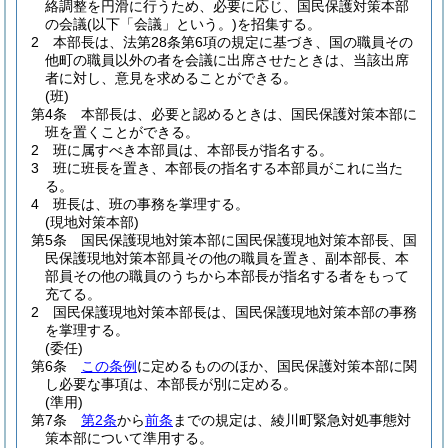
絡調整を円滑に行うため、必要に応じ、国民保護対策本部
の会議
(以下「会議」という。)
を招集する。
2
本部長は、法第28条第6項の規定に基づき、国の職員その
他町の職員以外の者を会議に出席させたときは、当該出席
者に対し、意見を求めることができる。
(班)
第4条
本部長は、必要と認めるときは、国民保護対策本部に
班を置くことができる。
2
班に属すべき本部員は、本部長が指名する。
3
班に班長を置き、本部長の指名する本部員がこれに当た
る。
4
班長は、班の事務を掌理する。
(現地対策本部)
第5条
国民保護現地対策本部に国民保護現地対策本部長、国
民保護現地対策本部員その他の職員を置き、副本部長、本
部員その他の職員のうちから本部長が指名する者をもって
充てる。
2
国民保護現地対策本部長は、国民保護現地対策本部の事務
を掌理する。
(委任)
第6条
この条例
に定めるもののほか、国民保護対策本部に関
し必要な事項は、本部長が別に定める。
(準用)
第7条
第2条
から
前条
までの規定は、綾川町緊急対処事態対
策本部について準用する。