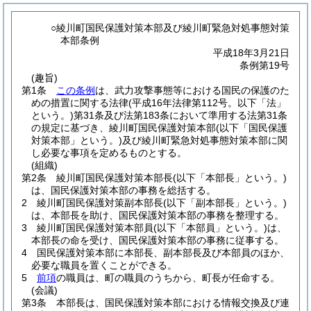
○綾川町国民保護対策本部及び綾川町緊急対処事態対策
本部条例
平成18年3月21日
条例第19号
(趣旨)
第1条
この条例
は、武力攻撃事態等における国民の保護のた
めの措置に関する法律
(平成16年法律第112号。以下「法」
という。)
第31条及び法第183条において準用する法第31条
の規定に基づき、綾川町国民保護対策本部
(以下「国民保護
対策本部」という。)
及び綾川町緊急対処事態対策本部に関
し必要な事項を定めるものとする。
(組織)
第2条
綾川町国民保護対策本部長
(以下「本部長」という。)
は、国民保護対策本部の事務を総括する。
2
綾川町国民保護対策副本部長
(以下「副本部長」という。)
は、本部長を助け、国民保護対策本部の事務を整理する。
3
綾川町国民保護対策本部員
(以下「本部員」という。)
は、
本部長の命を受け、国民保護対策本部の事務に従事する。
4
国民保護対策本部に本部長、副本部長及び本部員のほか、
必要な職員を置くことができる。
5
前項
の職員は、町の職員のうちから、町長が任命する。
(会議)
第3条
本部長は、国民保護対策本部における情報交換及び連