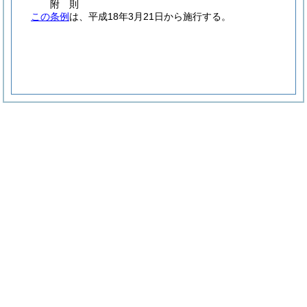
附
則
この条例
は、平成18年3月21日から施行する。