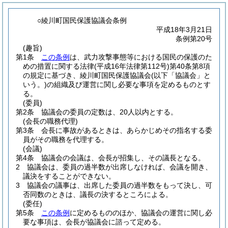
○綾川町国民保護協議会条例
平成18年3月21日
条例第20号
(趣旨)
第1条
この条例
は、武力攻撃事態等における国民の保護のた
めの措置に関する法律
(平成16年法律第112号)
第40条第8項
の規定に基づき、綾川町国民保護協議会
(以下「協議会」と
いう。)
の組織及び運営に関し必要な事項を定めるものとす
る。
(委員)
第2条
協議会の委員の定数は、20人以内とする。
(会長の職務代理)
第3条
会長に事故があるときは、あらかじめその指名する委
員がその職務を代理する。
(会議)
第4条
協議会の会議は、会長が招集し、その議長となる。
2
協議会は、委員の過半数が出席しなければ、会議を開き、
議決をすることができない。
3
協議会の議事は、出席した委員の過半数をもって決し、可
否同数のときは、議長の決するところによる。
(委任)
第5条
この条例
に定めるもののほか、協議会の運営に関し必
要な事項は、会長が協議会に諮って定める。