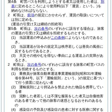
第4条
町営バスを利用しようとする者又は使用した者は、
別
表
に定めるところにより使用料
(以下「運賃」という。)
を
納めなければならない。
2
町長は、
前項
の規定にかかわらず、運賃の取扱いについて
は別に定める。
(運送の引受け又は継続の拒絶等)
第5条
町長は、
次の各号
のいずれかに該当する場合は、旅客
の運送の引受け又は継続を拒絶するものとする。
(1)
当該運送の申込みが
この条例
によらないものであると
き。
(2)
当該運送が法令の規定又は秩序若しくは善良の風俗に
反するものであるとき。
(3)
天災その他やむを得ない事由による運送上の支障があ
るとき。
2
町長は、
次の各号
のいずれかに該当する旅客の町営バスの
利用を拒絶するものとする。
(1)
乗務員が旅客自動車運送事業運輸規則
(昭和31年運輸
省令第44号。以下「運輸規則」という。)
の規定に基づい
て行う措置に従わない者
(2)
運輸規則により持込みを禁止された物品を携帯してい
る者
(3)
泥酔した者若しくは不潔な服装をした者又は自傷他害
のある者であって他の旅客の迷惑となるおそれのあるも
の
(4)
感染症の予防及び感染症の患者に対する医療に関する