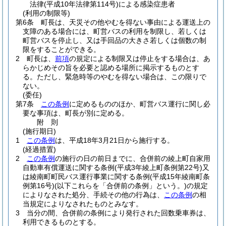
法律
(平成10年法律第114号)
による感染症患者
(利用の制限等)
第6条
町長は、天災その他やむを得ない事由による運送上の
支障のある場合には、町営バスの利用を制限し、若しくは
町営バスを停止し、又は手回品の大きさ若しくは個数の制
限をすることができる。
2
町長は、
前項
の規定による制限又は停止をする場合は、あ
らかじめその旨を必要と認める場所に掲示するものとす
る。
ただし、緊急時等のやむを得ない場合は、この限りで
ない。
(委任)
第7条
この条例
に定めるもののほか、町営バス運行に関し必
要な事項は、町長が別に定める。
附
則
(施行期日)
1
この条例
は、平成18年3月21日から施行する。
(経過措置)
2
この条例
の施行の日の前日までに、合併前の綾上町自家用
自動車有償運送に関する条例
(平成3年綾上町条例第22号)
又
は綾南町町民バス運行事業に関する条例
(平成15年綾南町条
例第16号)
(以下これらを「合併前の条例」という。)
の規定
によりなされた処分、手続その他の行為は、
この条例
の相
当規定によりなされたものとみなす。
3
当分の間、合併前の条例により発行された回数乗車券は、
利用できるものとする。