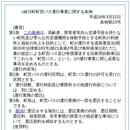
○綾川町町営バス運行事業に関する条例
平成18年3月21日
条例第23号
(趣旨)
第1条
この条例
は、高齢者、障害者等自ら交通手段を持たな
い町民及び専ら公共交通機関を移動手段とする町民の利便
性と福祉の向上を目的として、町が運行する道路運送法
(昭
和26年法律第183号)
第21条第2号及び第80条第1項ただし
書の規定による町営バス及び有償運送する自家用自動車
(以
下これらを「町営バス」という。)
の運行事業に関し必要な
事項を定めるものとする。
(運行内容等)
第2条
町営バスの運行区間は、町営バス運行の許可を受けた
区間とする。
2
運行回数、運行時刻及び乗降所その他運行内容について
は、別に定める。
(運行業務の委託)
第3条
町長は、町営バスの運行業務の一部を委託することが
できる。
2
前項
に委託をする場合には、委託業務の内容、委託期間、
委託料、損害賠償、非常事態の措置その他必要な事項につ
いて、委託契約を締結するものとする。
(使用料)