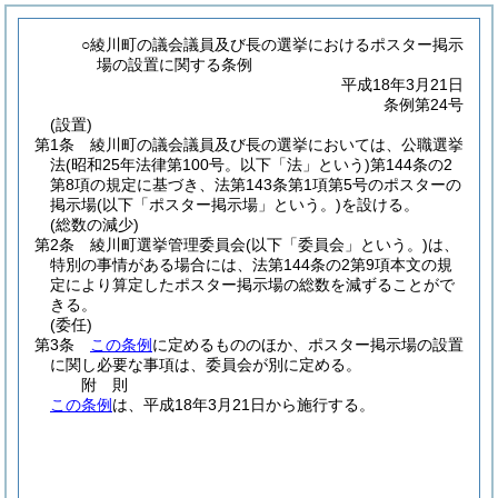
○綾川町の議会議員及び長の選挙におけるポスター掲示
場の設置に関する条例
平成18年3月21日
条例第24号
(設置)
第1条
綾川町の議会議員及び長の選挙においては、公職選挙
法
(昭和25年法律第100号。以下「法」という)
第144条の2
第8項の規定に基づき、法第143条第1項第5号のポスターの
掲示場
(以下「ポスター掲示場」という。)
を設ける。
(総数の減少)
第2条
綾川町選挙管理委員会
(以下「委員会」という。)
は、
特別の事情がある場合には、法第144条の2第9項本文の規
定により算定したポスター掲示場の総数を減ずることがで
きる。
(委任)
第3条
この条例
に定めるもののほか、ポスター掲示場の設置
に関し必要な事項は、委員会が別に定める。
附
則
この条例
は、平成18年3月21日から施行する。