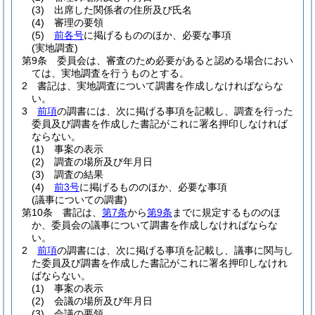
(3)
出席した関係者の住所及び氏名
(4)
審理の要領
(5)
前各号
に掲げるもののほか、必要な事項
(実地調査)
第9条
委員会は、審査のため必要があると認める場合におい
ては、実地調査を行うものとする。
2
書記は、実地調査について調書を作成しなければならな
い。
3
前項
の調書には、次に掲げる事項を記載し、調査を行った
委員及び調書を作成した書記がこれに署名押印しなければ
ならない。
(1)
事案の表示
(2)
調査の場所及び年月日
(3)
調査の結果
(4)
前3号
に掲げるもののほか、必要な事項
(議事についての調書)
第10条
書記は、
第7条
から
第9条
までに規定するもののほ
か、委員会の議事について調書を作成しなければならな
い。
2
前項
の調書には、次に掲げる事項を記載し、議事に関与し
た委員及び調書を作成した書記がこれに署名押印しなけれ
ばならない。
(1)
事案の表示
(2)
会議の場所及び年月日
(3)
会議の要領