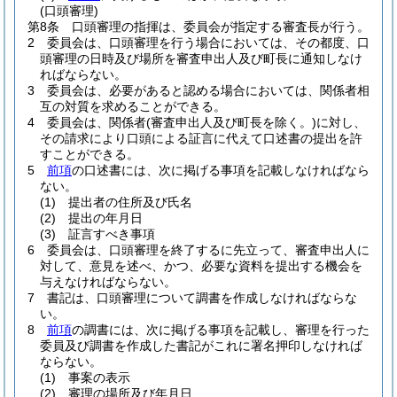
(口頭審理)
第8条
口頭審理の指揮は、委員会が指定する審査長が行う。
2
委員会は、口頭審理を行う場合においては、その都度、口
頭審理の日時及び場所を審査申出人及び町長に通知しなけ
ればならない。
3
委員会は、必要があると認める場合においては、関係者相
互の対質を求めることができる。
4
委員会は、関係者
(審査申出人及び町長を除く。)
に対し、
その請求により口頭による証言に代えて口述書の提出を許
すことができる。
5
前項
の口述書には、次に掲げる事項を記載しなければなら
ない。
(1)
提出者の住所及び氏名
(2)
提出の年月日
(3)
証言すべき事項
6
委員会は、口頭審理を終了するに先立って、審査申出人に
対して、意見を述べ、かつ、必要な資料を提出する機会を
与えなければならない。
7
書記は、口頭審理について調書を作成しなければならな
い。
8
前項
の調書には、次に掲げる事項を記載し、審理を行った
委員及び調書を作成した書記がこれに署名押印しなければ
ならない。
(1)
事案の表示
(2)
審理の場所及び年月日