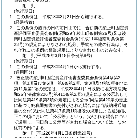
員会規程で定める。
附
則
(施行期日)
1
この条例は、平成18年3月21日から施行する。
(経過措置)
2
この条例の施行の日の前日までに、合併前の綾上町固定資
産評価審査委員会条例
(昭和29年綾上町条例第26号)
又は綾
南町固定資産評価審査委員会条例
(平成11年綾南町条例第
23号)
の規定によりなされた処分、手続その他の行為は、そ
れぞれこの条例の相当規定によりなされたものとみなす。
附
則
(平成28年3月18日
条例第8号)
(施行期日)
1
この条例は、平成28年4月1日から施行する。
(適用区分)
2
改正後の綾川町固定資産評価審査委員会条例第4条第2
項、第3項及び第6項、第6条第2項、第3項及び第5項並びに
第11条第1項の規定は、平成28年4月1日以後に地方税法
(昭
和25年法律第226号)
第411条第2項の規定による公示若しく
は同法第419条第3項の規定による公示
(同法第420条の更正
に基づく納税通知書の交付がされた場合には当該納税通知
書の交付)
又は同法第417条第1項後段の規定による通知
(以
下この項において「公示等」という。)
がされる場合につい
て適用し、同日前に公示等がされた場合については、なお
従前の例による。
附
則
(平成28年4月1日
条例第20号)