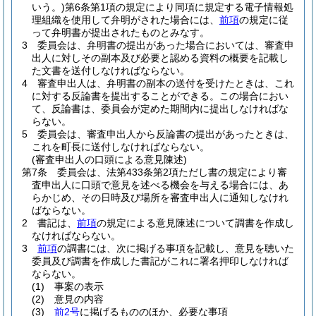
いう。)
第6条第1項の規定により同項に規定する電子情報処
理組織を使用して弁明がされた場合には、
前項
の規定に従
って弁明書が提出されたものとみなす。
3
委員会は、弁明書の提出があった場合においては、審査申
出人に対しその副本及び必要と認める資料の概要を記載し
た文書を送付しなければならない。
4
審査申出人は、弁明書の副本の送付を受けたときは、これ
に対する反論書を提出することができる。
この場合におい
て、反論書は、委員会が定めた期間内に提出しなければな
らない。
5
委員会は、審査申出人から反論書の提出があったときは、
これを町長に送付しなければならない。
(審査申出人の口頭による意見陳述)
第7条
委員会は、法第433条第2項ただし書の規定により審
査申出人に口頭で意見を述べる機会を与える場合には、あ
らかじめ、その日時及び場所を審査申出人に通知しなけれ
ばならない。
2
書記は、
前項
の規定による意見陳述について調書を作成し
なければならない。
3
前項
の調書には、次に掲げる事項を記載し、意見を聴いた
委員及び調書を作成した書記がこれに署名押印しなければ
ならない。
(1)
事案の表示
(2)
意見の内容
(3)
前2号
に掲げるもののほか、必要な事項