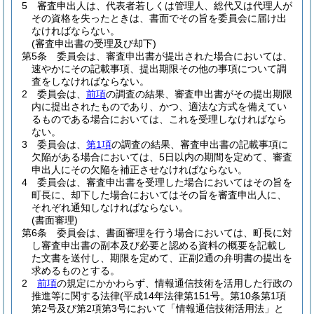
5
審査申出人は、代表者若しくは管理人、総代又は代理人が
その資格を失ったときは、書面でその旨を委員会に届け出
なければならない。
(審査申出書の受理及び却下)
第5条
委員会は、審査申出書が提出された場合においては、
速やかにその記載事項、提出期限その他の事項について調
査をしなければならない。
2
委員会は、
前項
の調査の結果、審査申出書がその提出期限
内に提出されたものであり、かつ、適法な方式を備えてい
るものである場合においては、これを受理しなければなら
ない。
3
委員会は、
第1項
の調査の結果、審査申出書の記載事項に
欠陥がある場合においては、5日以内の期間を定めて、審査
申出人にその欠陥を補正させなければならない。
4
委員会は、審査申出書を受理した場合においてはその旨を
町長に、却下した場合においてはその旨を審査申出人に、
それぞれ通知しなければならない。
(書面審理)
第6条
委員会は、書面審理を行う場合においては、町長に対
し審査申出書の副本及び必要と認める資料の概要を記載し
た文書を送付し、期限を定めて、正副2通の弁明書の提出を
求めるものとする。
2
前項
の規定にかかわらず、情報通信技術を活用した行政の
推進等に関する法律
(平成14年法律第151号。第10条第1項
第2号及び第2項第3号において「情報通信技術活用法」と