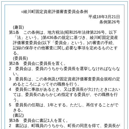
○綾川町固定資産評価審査委員会条例
平成18年3月21日
条例第26号
(趣旨)
第1条
この条例は、地方税法
(昭和25年法律第226号。以下
「法」という。)
第436条の規定に基づき、綾川町固定資産
評価審査委員会
(以下「委員会」という。)
の審査の手続、
記録の保存その他審査に関し必要な事項を定めるものとす
る。
(委員長)
第2条
委員会に委員長を置く。
2
委員会は、委員のうちから委員長を選挙しなければならな
い。
3
委員長は、この条例及び固定資産評価審査委員会規程の定
めるところによってその職務を行う。
4
委員長に事故があるとき、又は委員長が欠けたときにおい
ては、委員長のあらかじめ指定する委員が、その職務を行
う。
5
委員長の任期は、1年とする。
ただし、再任することがで
きる。
(書記)
第3条
委員会に書記1人を置く。
2
書記は、町職員のうちから、町長の同意を得て、委員長が