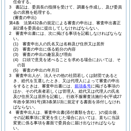
任命する。
3
書記は、委員長の指揮を受けて、調書を作成し、及び委員
会の庶務を処理する。
(審査の申出)
第4条
法第432条の規定による審査の申出は、審査申出書正
副2通を委員会に提出してしなければならない。
2
審査申出書には、次に掲げる事項を記載しなければならな
い。
(1)
審査申出人の氏名又は名称及び住所又は居所
(2)
審査の申出に係る処分の内容
(3)
審査の申出の趣旨及び理由
(4)
口頭で意見を述べることを求める場合においては、そ
の旨
(5)
審査の申出の年月日
3
審査申出人が、法人その他の社団若しくは財団であると
き、総代を互選したとき、又は代理人によって審査の申出
をするときは、審査申出書には、
前項各号
に掲げる事項の
ほか、その代表者若しくは管理人、総代又は代理人の氏名
及び住所又は居所を記載し、行政不服審査法施行令
(平成27
年政令第391号)
第3条第1項に規定する書面を添付しなけれ
ばならない。
4
審査申出人は、審査申出書
(添付書類を含む。)
の提出後、
その記載事項に変更を生じた場合においては、直ちに当該
変更に係る事項を書面で委員会に届け出なければならな
い。