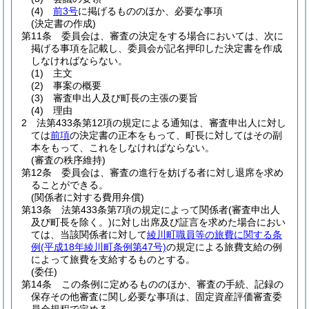
(4)
前3号
に掲げるもののほか、必要な事項
(決定書の作成)
第11条
委員会は、審査の決定をする場合においては、次に
掲げる事項を記載し、委員会が記名押印した決定書を作成
しなければならない。
(1)
主文
(2)
事案の概要
(3)
審査申出人及び町長の主張の要旨
(4)
理由
2
法第433条第12項の規定による通知は、審査申出人に対し
ては
前項
の決定書の正本をもって、町長に対してはその副
本をもって、これをしなければならない。
(審査の秩序維持)
第12条
委員会は、審査の進行を妨げる者に対し退席を求め
ることができる。
(関係者に対する費用弁償)
第13条
法第433条第7項の規定によって関係者
(審査申出人
及び町長を除く。)
に対し出席及び証言を求めた場合におい
ては、当該関係者に対して
綾川町職員等の旅費に関する条
例
(平成18年綾川町条例第47号)
の規定による旅費支給の例
によって旅費を支給するものとする。
(委任)
第14条
この条例に定めるもののほか、審査の手続、記録の
保存その他審査に関し必要な事項は、固定資産評価審査委