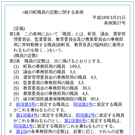
○綾川町職員の定数に関する条例
平成18年3月21日
条例第27号
(定義)
第1条
この条例において「職員」とは、町長、議会、選挙管
理委員会、監査委員、教育委員会及び農業委員会の事務部
局に常時勤務する職員
(副町長、教育長及び臨時的に雇用さ
れるものを除く。)
をいう。
(職員の定数)
第2条
職員の定数は、次に掲げるとおりとする。
(1)
町長の事務部局の職員 199人
(2)
議会の事務部局の職員 3人
(3)
選挙管理委員会の事務部局の職員 4人
(4)
監査委員の事務部局の職員 3人
(5)
教育委員会の事務部局の職員 36人
(6)
農業委員会の事務部局の職員 4人
(7)
綾川町国民健康保険陶病院の職員 80人
2
前項第3号
に規定する職員は、
同項第1号
に規定する職員
がこれを兼ねるものとする。
3
第1項第4号
に規定する職員は、
同項第2号
に規定する職員
がこれを兼ねるものとし、
第1項第6号
に規定する職員は、
同項第1号
に規定する職員がこれを兼ねるものとする。
4
第1項
の各事務部局の定数は、必要に応じ、それらの定数