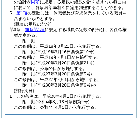
の合計が
同項
に規定する定数の総数の計を超えない範囲内
において、各事務部局相互に流用調整することができる。
5
第1項
の定数には、休職者及び育児休業をしている職員を
含まないものとする。
(職員の定数の配分)
第3条
前条第1項
に規定する職員の定数の配分は、各任命権
者が定める。
附
則
この条例は、平成18年3月21日から施行する。
附
則
(平成19年3月16日
条例第10号)
この条例は、平成19年4月1日から施行する。
附
則
(平成20年9月26日
条例第21号)
この条例は、公布の日から施行する。
附
則
(平成27年3月20日
条例第5号)
この条例は、平成27年4月1日から施行する。
附
則
(平成30年3月20日
条例第6号)
抄
(施行期日)
1
この条例は、平成30年4月1日から施行する。
附
則
(令和4年3月18日
条例第9号)
この条例は、令和4年4月1日から施行する。