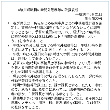
○綾川町職員の時間外勤務等の取扱規程
平成18年3月21日
訓令第22号
1 各所属長は、あらかじめ各四半期ごとの事務処理計画を策
定し、業務が一時期に偏在することなどのないように調整
するとともに、予算の範囲内において、経済的かつ能率的
に時間外勤務又は休日勤務
(以下「時間外勤務等」とい
う。)
を命令すること。
2 午後5時15分以後における時間外勤務等は、午後10時を超
えずに終了するように計画し、かつ、命令すること。
3 午後10時から翌日の午前5時までの間における時間外勤務
は、原則として命令しないこと。
4 災害その他特別の事情又は事務の特殊性により1月20時間
を超える時間外勤務等を命令する必要があるときは、あら
かじめ副町長の承認を得ること。
5 職員の時間外勤務等の執行管理を行わせるため、課に時間
外勤務等取扱主任を置くこと。
6 時間外勤務等取扱主任は、課の課長とする。ただし、特に
必要があると認める場合にあっては、課長補佐の職にある
者のほか、主管課長が指名する者とすること。
7 勤務場所外における時間外勤務等については、命令簿又は
庶務システムの「用務」欄に勤務場所を併記し、又は併記
の登録をすること。