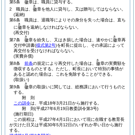
第5条
章は、職員に貸与する。
徽
き
2
職員は、
章を他人に貸与し、又は贈与してはならない。
徽
(返納)
第6条
職員は、退職等によりその身分を失った場合は、直ち
き
に
章を返納しなければならない。
徽
(再交付)
き
き
第7条
章を紛失し、又はき損した場合は、速やかに
章再
徽
徽
交付申請書
(
様式第2号
)
を町長に提出し、その承認によって
再交付を受けなければならない。
(実費弁償)
き
第8条
前条
の規定により再交付した場合は、
章の実費額を
徽
徴収するものとする。
ただし、町長において特別の事情が
あると認めた場合は、これを免除することができる。
(取扱い)
き
第9条
章の取扱いに関しては、総務課において行うものと
徽
する。
附
則
この訓令
は、平成18年3月21日から施行する。
附
則
(平成27年6月19日
教委訓令第3号)
(施行期日)
この規程は、平成27年4月1日において現に在職する教育長
が欠けた日又は平成30年5月12日のいずれか早い日から施行
する。