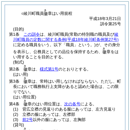
き
○綾川町職員
章はい用規程
徽
平成18年3月21日
訓令第25号
(目的)
第1条
この訓令
は、綾川町職員
(常勤の特別職の職員及び
綾
川町職員の定数に関する条例
(平成18年綾川町条例第27号)
に定める職員をいう。以下「職員」という。)
が、その身分
き
を表示し、公務員としての品位を保持するため、
章をは
徽
い用することを目的とする。
(制式)
き
第2条
章は、
様式第1号
のとおりとする。
徽
(はい用)
き
第3条
章は、常時はい用しなければならない。
ただし、町
徽
長において職務執行上支障があると認めた場合は、この限
りでない。
(はい用位置)
き
第4条
章のはい用位置は、
次の各号
による。
徽
(1)
背広立襟の見返りのある服にあっては、左方見返り
(2)
立襟の服にあっては、左襟部
(3)
前2号
以外の服にあっては、左胸部
(貸与)
き