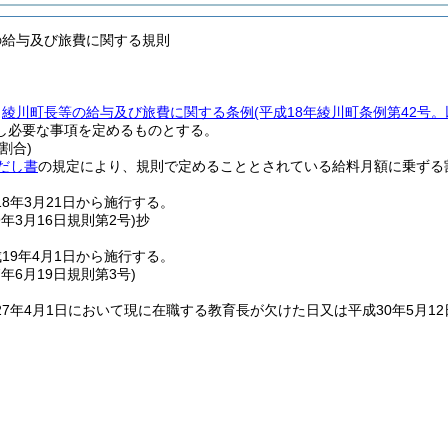
の給与及び旅費に関する規則
、
綾川町長等の給与及び旅費に関する条例
(平成18年綾川町条例第42号
し必要な事項を定めるものとする。
割合)
だし書
の規定により、規則で定めることとされている給料月額に乗ずる割
18年3月21日から施行する。
9年3月16日
規則第2号)
抄
19年4月1日から施行する。
7年6月19日
規則第3号)
7年4月1日において現に在職する教育長が欠けた日又は平成30年5月1