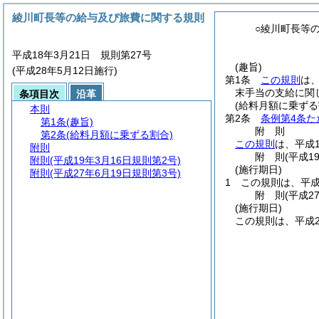
綾川町長等の給与及び旅費に関する規則
○綾川町長等
平成18年3月21日 規則第27号
(趣旨)
(平成28年5月12日施行)
第1条
この規則
は
末手当の支給に関
条項目次
沿革
(給料月額に乗ずる
本則
第2条
条例第4条た
第1条
(趣旨)
附
則
第2条
(給料月額に乗ずる割合)
この規則
は、平成
附則
附
則
(平成1
附則
(平成19年3月16日規則第2号)
(施行期日)
附則
(平成27年6月19日規則第3号)
1
この規則は、平成
附
則
(平成2
(施行期日)
この規則は、平成2