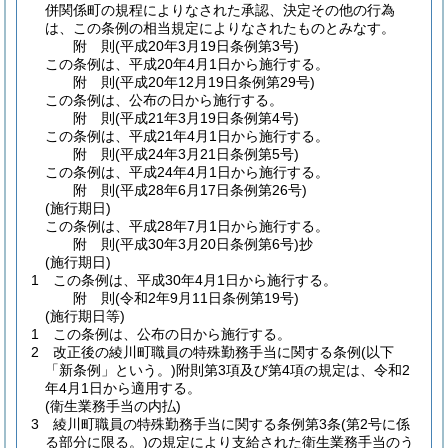
併関係町の規程によりなされた承認、決定その他の行為
は、この条例の相当規定によりなされたものとみなす。
附
則
(平成20年3月19日
条例第3号)
この条例は、平成20年4月1日から施行する。
附
則
(平成20年12月19日
条例第29号)
この条例は、公布の日から施行する。
附
則
(平成21年3月19日
条例第4号)
この条例は、平成21年4月1日から施行する。
附
則
(平成24年3月21日
条例第5号)
この条例は、平成24年4月1日から施行する。
附
則
(平成28年6月17日
条例第26号)
(施行期日)
この条例は、平成28年7月1日から施行する。
附
則
(平成30年3月20日
条例第6号)
抄
(施行期日)
1
この条例は、平成30年4月1日から施行する。
附
則
(令和2年9月11日
条例第19号)
(施行期日等)
1
この条例は、公布の日から施行する。
2
改正後の綾川町職員の特殊勤務手当に関する条例
(以下
「新条例」という。)
附則第3項及び第4項の規定は、令和2
年4月1日から適用する。
(衛生業務手当の内払)
3
綾川町職員の特殊勤務手当に関する条例第3条
(第2号に係
る部分に限る。)
の規定により支給された衛生業務手当のう