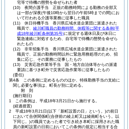
宅等で待機の態勢を命ぜられた者
(10)
夜間介護手当 正規の勤務時間による勤務の全部又
は一部が深夜
(午後10時から翌日の午前5時までの間)
にお
いて行われる介護等業務に従事した職員
(11)
休日待機手当 香川県広域水道企業団に派遣された
職員で、
綾川町職員の勤務時間、休暇等に関する条例
(平
成18年綾川町条例第35号)
に規定する週休日及び休日に
緊急連絡に対処するため、自宅等で待機の態勢を命ぜら
れたもの
(12)
非常招集手当 香川県広域水道企業団に派遣された
職員で、正規の勤務時間以外に緊急用務処理のため、招
集に応じ、その業務に従事したもの
(13)
災害応急作業等手当 国・地方自治体等からの派遣
要請に基づき町外で災害応急作業等に従事したもの
(委任)
第4条
この条例に定めるもののほか、特殊勤務手当の支給に
関し必要な事項は、町長が別に定める。
附
則
(施行期日)
1
この条例は、平成18年3月21日から施行する。
(経過措置)
2
平成18年3月21日
(以下「新町設置の日」という。)
の前日
において合併関係町
(合併前の綾上町又は綾南町をいう。以
下同じ。)
の職員であった者で引き続き本町に採用された職
員の新町設置の日前においてこの条例の規定に相当する合