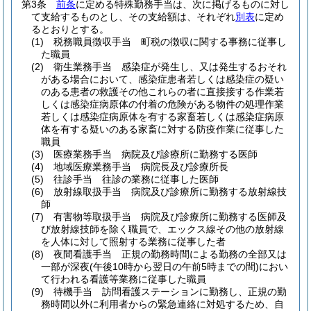
第3条
前条
に定める特殊勤務手当は、次に掲げるものに対し
て支給するものとし、その支給額は、それぞれ
別表
に定め
るとおりとする。
(1)
税務職員徴収手当 町税の徴収に関する事務に従事し
た職員
(2)
衛生業務手当 感染症が発生し、又は発生するおそれ
がある場合において、感染症患者若しくは感染症の疑い
のある患者の救護その他これらの者に直接接する作業若
しくは感染症病原体の付着の危険がある物件の処理作業
若しくは感染症病原体を有する家畜若しくは感染症病原
体を有する疑いのある家畜に対する防疫作業に従事した
職員
(3)
医療業務手当 病院及び診療所に勤務する医師
(4)
地域医療業務手当 病院長及び診療所長
(5)
往診手当 往診の業務に従事した医師
(6)
放射線取扱手当 病院及び診療所に勤務する放射線技
師
(7)
有害物等取扱手当 病院及び診療所に勤務する医師及
び放射線技師を除く職員で、エックス線その他の放射線
を人体に対して照射する業務に従事した者
(8)
夜間看護手当 正規の勤務時間による勤務の全部又は
一部が深夜
(午後10時から翌日の午前5時までの間)
におい
て行われる看護等業務に従事した職員
(9)
待機手当 訪問看護ステーションに勤務し、正規の勤
務時間以外に利用者からの緊急連絡に対処するため、自