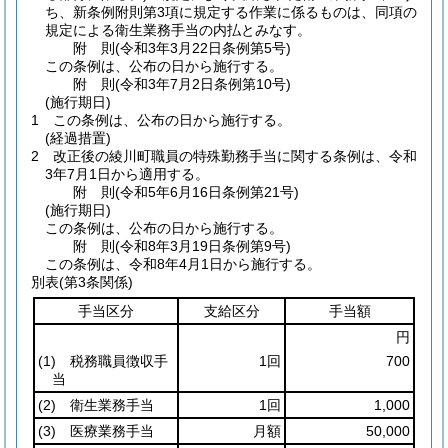
ち、新条例附則第3項に規定する作業に係るものは、同項の
規定による衛生業務手当の内払とみなす。
附
則
(令和3年3月22日
条例第5号)
この条例は、公布の日から施行する。
附
則
(令和3年7月2日
条例第10号)
(施行期日)
1
この条例は、公布の日から施行する。
(経過措置)
2
改正後の綾川町職員の特殊勤務手当に関する条例は、令和
3年7月1日から適用する。
附
則
(令和5年6月16日
条例第21号)
(施行期日)
この条例は、公布の日から施行する。
附
則
(令和8年3月19日
条例第9号)
この条例は、令和8年4月1日から施行する。
別表
(第3条関係)
手当区分
支給区分
手当額
円
(1)
税務職員徴収手
1回
700
当
(2)
衛生業務手当
1回
1,000
(3)
医療業務手当
月額
50,000