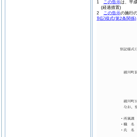
1
この告示
は、平成
(経過措置)
2
この告示
の施行
別記様式
(第2条関係)