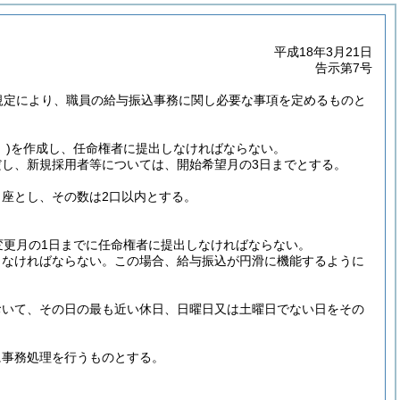
平成18年3月21日
告示第7号
規定により、職員の給与振込事務に関し必要な事項を定めるものと
)
を作成し、任命権者に提出しなければならない。
だし、新規採用者等については、開始希望月の3日までとする。
座とし、その数は2口以内とする。
変更月の1日までに任命権者に提出しなければならない。
しなければならない。
この場合、給与振込が円滑に機能するように
おいて、その日の最も近い休日、日曜日又は土曜日でない日をその
に事務処理を行うものとする。