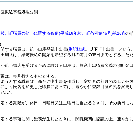
口座振込事務処理要綱
、
綾川町職員の給与に関する条例
(平成18年綾川町条例第45号)
第26条
の
)
希望する職員は、給与口座登録申出書
(
別記様式
。以下「申出書」という。
提出期限は、給与振込の開始を希望する月の前月の末日までとする。
た
員が給与振込を受けるために設ける口座は、振込申出職員名義の預貯金口
変更は、毎月行えるものとする。
ようとする職員は、新たに申出書を作成し、変更月の前月の23日から
等により氏名を変更した職員にあっては、速やかに登録口座名義を変更
らない。
規定する期限が、休日、日曜日又は土曜日に当たるときは、その前日に
規定する事項に関し疑義が生じたときは、関係機関は協議の上、速やか