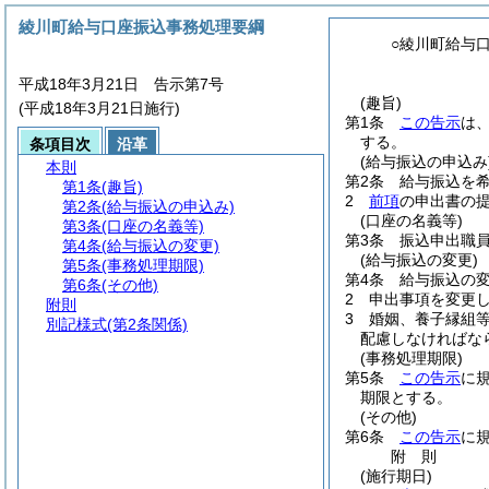
綾川町給与口座振込事務処理要綱
○綾川町給与
平成18年3月21日 告示第7号
(趣旨)
(平成18年3月21日施行)
第1条
この告示
は
する。
条項目次
沿革
(給与振込の申込み
本則
第2条
給与振込を
第1条
(趣旨)
2
前項
の申出書の
第2条
(給与振込の申込み)
(口座の名義等)
第3条
(口座の名義等)
第3条
振込申出職
第4条
(給与振込の変更)
(給与振込の変更)
第5条
(事務処理期限)
第4条
給与振込の
第6条
(その他)
2
申出事項を変更し
附則
3
婚姻、養子縁組
別記様式
(第2条関係)
配慮しなければな
(事務処理期限)
第5条
この告示
に
期限とする。
(その他)
第6条
この告示
に
附
則
(施行期日)