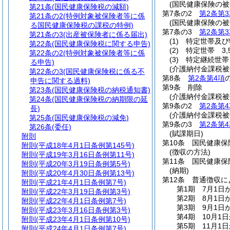
(国民健康保険の
第21条
(国民健康保険税の減額)
第7条の2
第2条第3
第21条の2
(特例対象被保険者等に係
(国民健康保険の
る国民健康保険税の課税の特例)
第7条の3
第2条第3
第21条の3
(出産被保険者に係る届出)
(1)
特定世帯及び
第22条
(国民健康保険税に関する申告)
(2)
特定世帯 3,
第22条の2
(特例対象被保険者等に係
(3)
特定継続世帯 
る申告)
(介護納付金課税被
第22条の3
(国民健康保険税に係る不
第8条
第2条第4項
申告に関する過料)
第9条
削除
第23条
(国民健康保険税の納税通知書)
(介護納付金課税
第24条
(国民健康保険税の納期限の延
第9条の2
第2条第4
長)
(介護納付金課税
第25条
(国民健康保険税の減免)
第9条の3
第2条第4
第26条
(委任)
(賦課期日)
附則
第10条
国民健康保
附則
(平成18年4月1日条例第145号)
(徴収の方法)
附則
(平成19年3月16日条例第11号)
第11条
国民健康保
附則
(平成20年3月19日条例第5号)
(納期)
附則
(平成20年4月30日条例第13号)
第12条
普通徴収に
附則
(平成21年4月1日条例第7号)
第1期 7月1日
附則
(平成22年3月19日条例第3号)
第2期 8月1日
附則
(平成22年4月1日条例第7号)
第3期 9月1日
附則
(平成23年3月16日条例第3号)
第4期 10月1
附則
(平成23年4月1日条例第10号)
第5期 11月1
附則
(平成24年4月1日条例第7号)