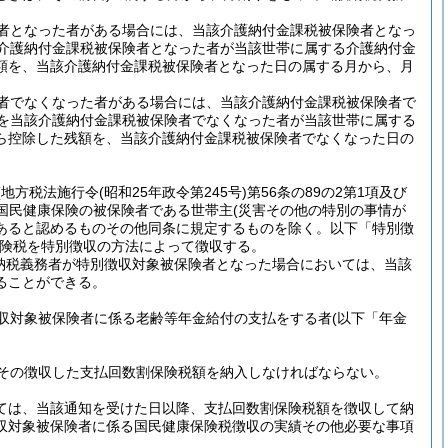
者となった者がある場合には、当該介護納付金課税被保険者となっ
介護納付金課税被保険者となった者が当該世帯に属する介護納付金
額を、当該介護納付金課税被保険者となった日の属する月から、月
者でなくなった者がある場合には、当該介護納付金課税被保険者で
を当該介護納付金課税被保険者でなくなった者が当該世帯に属する
ら控除した残額を、当該介護納付金課税被保険者でなくなった日の
(地方税法施行令
(昭和25年政令第245号)
第56条の89の2第1項及び
の国民健康保険の被保険者である世帯主
(災害その他の特別の事情が
あると認めるものその他同条に規定するものを除く。以下「特別徴
険税を特別徴収の方法によって徴収する。
の納税義務者が特別徴収対象被保険者となった場合においては、当該
ることができる。
収対象被保険者に係る老齢等年金給付の支払をする者
(以下「年金
その徴収した支払回数割保険税額を納入しなければならない。
いては、当該通知を受けた日以降、支払回数割保険税額を徴収して納
収対象被保険者に係る国民健康保険税徴収の実績その他必要な事項