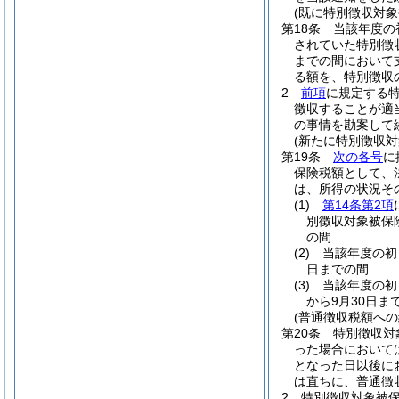
(既に特別徴収対
第18条
当該年度の
されていた特別徴
までの間において
る額を、特別徴収
2
前項
に規定する特
徴収することが適
の事情を勘案して
(新たに特別徴収
第19条
次の各号
に
保険税額として、
は、所得の状況そ
(1)
第14条第2項
別徴収対象被保
の間
(2)
当該年度の初
日までの間
(3)
当該年度の初
から9月30日ま
(普通徴収税額への
第20条
特別徴収対
った場合において
となった日以後に
は直ちに、普通徴
2
特別徴収対象被