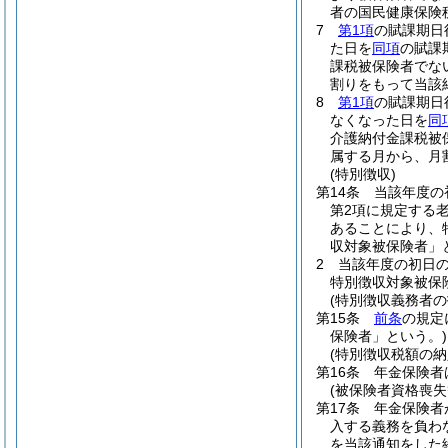
者の国民健康保険
7
第1項
の賦課期日
た日を
同項
の賦課
課税被保険者でな
割りをもって当該
8
第1項
の賦課期日
なくなった日を
同
介護納付金課税被
属する月から、月
(特別徴収)
第14条
当該年度の
第2項に規定する
あることにより、
収対象被保険者」
2
当該年度の初日の
特別徴収対象被保
(特別徴収義務者の
第15条
前条
の規定
保険者」という。)
(特別徴収税額の納
第16条
年金保険者
(被保険者資格喪失
第17条
年金保険者
入する義務を負わ
を当該通知をした