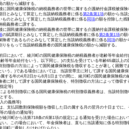
税の額から減額する。
後に国民健康保険税の納税義務者の世帯に属する介護納付金課税被保険
期日とみなして算定した当該納税義務者に係る
第2条第1項
の額から当該
いものとみなして算定した当該納税義務者に係る
同項
の額を控除した残
納税義務者に課する。
後に国民健康保険税の納税義務者の世帯に属する介護納付金課税被保険
項
の賦課期日とみなして算定した当該納税義務者に係る
第2条第1項
の額
保険者であるものとみなして算定した当該納税義務者に係る
同項
の額か
割りをもって当該納税義務者の国民健康保険税の額から減額する。
初日において、綾川町の国民健康保険税の納税義務者が老齢等年金給付
老齢等年金給付をいう。以下同じ。)
の支払を受けている年齢65歳以上
特別徴収の方法によって国民健康保険税を徴収することが著しく困難で
という。)
である場合においては、当該世帯主に対して課する国民健康保
属する年の4月2日から8月1日までの間に、綾川町の国民健康保険税
険者に対して課する国民健康保険税を、特別徴収の方法によって徴収す
指定等)
による特別徴収に係る国民健康保険税の特別徴収義務者は、当該特別徴
とする。
入の義務等)
は、支払回数割保険税額を徴収した日の属する月の翌月の十日までに、
等の場合の通知等)
が綾川町から法第718条の5第1項の規定による通知を受けた場合にお
ない。
この場合において、年金保険者は、直ちに当該通知に係る特別徴
綾川町に通知しなければならない。