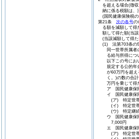
を超える場合
(徴
納に係る税額は、
(国民健康保険税の
第21条
次の各号
の
る額を減額して得
額して得た額
(当
(当該減額して得た
(1)
法第703条
同一世帯所属者
る給与所得につ
以下この号にお
規定する公的年
が60万円を超
く。)
の数の合計
万円を乗じて得
ア
国民健康保
イ
国民健康保
(ア)
特定世帯
(イ)
特定世帯
(ウ)
特定継続
ウ
国民健康保
7,000円
エ
国民健康保
(ア)
特定世帯