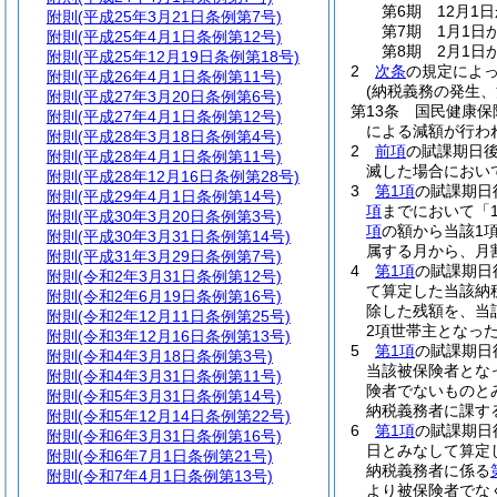
第6期 12月1
附則
(平成25年3月21日条例第7号)
第7期 1月1日
附則
(平成25年4月1日条例第12号)
第8期 2月1日
附則
(平成25年12月19日条例第18号)
2
次条
の規定によ
附則
(平成26年4月1日条例第11号)
(納税義務の発生、
附則
(平成27年3月20日条例第6号)
第13条
国民健康保
附則
(平成27年4月1日条例第12号)
による減額が行わ
附則
(平成28年3月18日条例第4号)
2
前項
の賦課期日
附則
(平成28年4月1日条例第11号)
滅した場合におい
附則
(平成28年12月16日条例第28号)
3
第1項
の賦課期日
附則
(平成29年4月1日条例第14号)
項
までにおいて「
附則
(平成30年3月20日条例第3号)
項
の額から当該1
附則
(平成30年3月31日条例第14号)
属する月から、月
附則
(平成31年3月29日条例第7号)
4
第1項
の賦課期日
附則
(令和2年3月31日条例第12号)
て算定した当該納
附則
(令和2年6月19日条例第16号)
除した残額を、当
附則
(令和2年12月11日条例第25号)
2項世帯主となっ
附則
(令和3年12月16日条例第13号)
5
第1項
の賦課期日
附則
(令和4年3月18日条例第3号)
当該被保険者とな
附則
(令和4年3月31日条例第11号)
険者でないものと
附則
(令和5年3月31日条例第14号)
納税義務者に課す
附則
(令和5年12月14日条例第22号)
6
第1項
の賦課期日
附則
(令和6年3月31日条例第16号)
日とみなして算定
附則
(令和6年7月1日条例第21号)
納税義務者に係る
附則
(令和7年4月1日条例第13号)
より被保険者でな