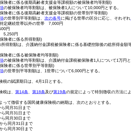
被保険者に係る後期高齢者支援金等課税額の被保険者均等割額)
項
の被保険者均等割額は、被保険者1人について10,000円とする。
被保険者に係る後期高齢者支援金等課税額の世帯別平等割額)
項
の世帯別平等割額は、
次の各号
に掲げる世帯の区分に応じ、それぞれ
特定継続世帯以外の世帯 7,000円
500円
5,250円
保険者に係る所得割額)
の所得割額は、介護納付金課税被保険者に係る基礎控除後の総所得金額等に
被保険者に係る被保険者均等割額)
項
の被保険者均等割額は、介護納付金課税被保険者1人について1万円
被保険者に係る世帯別平等割額)
項
の世帯別平等割額は、1世帯について6,000円とする。
険税の賦課期日は、4月1日とする。
険税は、
第14条
、
第18条
及び
第19条
の規定によって特別徴収の方法に
よって徴収する国民健康保険税の納期は、次のとおりとする。
から同月31日まで
から同月31日まで
から同月30日まで
日から同月31日まで
日から同月30日まで