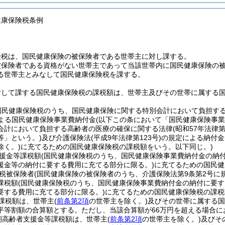
健康保険税条例
険税は、国民健康保険の被保険者である世帯主に対し課する。
被保険者である資格がない世帯主であって当該世帯内に国民健康保険の
る世帯主とみなして国民健康保険税を課する。
対して課する国民健康保険税の課税額は、世帯主及びその世帯に属する
国民健康保険税のうち、国民健康保険に関する特別会計において負担す
よる国民健康保険事業費納付金
(以下この条において「国民健康保険事業
会計において負担する高齢者の医療の確保に関する法律
(昭和57年法律第
等」という。)
及び介護保険法
(平成9年法律第123号)
の規定による納付金
除く。)
に充てるための国民健康保険税の課税額をいう。以下同じ。)
援金等課税額
(国民健康保険税のうち、国民健康保険事業費納付金の納
援金等の納付に要する費用に充てる部分に限る。)
に充てるための国民健
税被保険者
(国民健康保険の被保険者のうち、介護保険法第9条第2号に
課税額
(国民健康保険税のうち、国民健康保険事業費納付金の納付に要す
要する費用に充てる部分に限る。)
に充てるための国民健康保険税の課税
課税額は、世帯主
(
前条第2項
の世帯主を除く。)
及びその世帯に属する国
平等割額の合算額とする。
ただし、当該合算額が66万円を超える場合に
期高齢者支援金等課税額は、世帯主
(
前条第2項
の世帯主を除く。)
及びそ