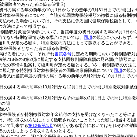
象被保険者であった者に係る仮徴収)
初日の属する年の前年の10月1日からその翌年の3月31日までの間に
収対象被保険者について、当該支払回数割保険税額の徴収に係る特別徴収
支払われる場合においては、その支払に係る国民健康保険税額として、
の方法によって徴収する。
別徴収対象被保険者について、当該年度の初日の属する年の6月1日から
当でない特別な事情がある場合においては、
同項
の規定にかかわらず、
綾川町が定める額を、特別徴収の方法によって徴収することができる。
対象被保険者となった者に係る仮徴収)
掲げる者について、それぞれ
当該各号
に定める期間において特別徴収対
法第718条の8第2項に規定する支払回数割保険税額の見込額
(当該額に
の他の事情を勘案して綾川町が定める額とする。)
を、特別徴収の方法に
に規定する特別徴収対象被保険者の国民健康保険税について
同項
の規定
険者又は当該年度の初日の属する年の前年の8月2日から10月1日までの
日の属する年の前年の10月2日から12月1日までの間に特別徴収対象被
日の属する年の前年の12月2日からその翌年の2月1日までの間に特別
での間
繰入)
象被保険者が特別徴収対象年金給付の支払を受けなくなったこと等によ
は、特別徴収の方法によって徴収されないこととなった額に相当する国
おいて到来する
第12条第1項
の納期がある場合においてはそれぞれの納
収の方法によって徴収するものとする。
保険者について、既に年金保険者から納入された特別徴収対象保険税額