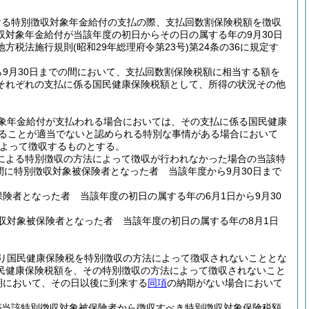
おける特別徴収対象年金給付の支払の際、支払回数割保険税額を徴収
対象年金給付が当該年度の初日からその日の属する年の9月30日
地方税法施行規則
(昭和29年総理府令第23号)
第24条の36に規定す
9月30日までの間において、支払回数割保険税額に相当する額を
それぞれの支払に係る国民健康保険税額として、所得の状況その他
象年金給付が支払われる場合においては、その支払に係る国民健康
よることが適当でないと認められる特別な事情がある場合において
よって徴収するものとする。
による特別徴収の方法によって徴収が行われなかった場合の当該特
間に特別徴収対象被保険者となった者 当該年度から9月30日まで
保険者となった者 当該年度の初日の属する年の6月1日から9月30
徴収対象被保険者となった者 当該年度の初日の属する年の8月1日
り国民健康保険税を特別徴収の方法によって徴収されないこととな
民健康保険税額を、その特別徴収の方法によって徴収されないこと
期において、その日以後に到来する
同項
の納期がない場合において
が当該特別徴収対象被保険者から徴収すべき特別徴収対象保険税額