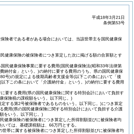
平成18年3月21日
条例第53号
被保険者である者がある場合においては、当該世帯主を国民健康保
国民健康保険の被保険者につき算定した次に掲げる額の合算額とす
る国民健康保険事業に要する費用
(国民健康保険法
(昭和33年法律第
費納付金」という。)
の納付に要する費用のうち、県の国民健康保
80号)
の規定による後期高齢者支援金等
(以下この条において「後
(以下この条において「介護納付金」という。)
の納付に要する費用
付に要する費用
(県の国民健康保険に関する特別会計において負担す
康保険税の課税額をいう。以下同じ。)
規定する第2号被保険者であるものをいう。以下同じ。)
につき算定
る費用
(県の国民健康保険に関する特別会計において負担する介護
額をいう。以下同じ。)
民健康保険の被保険者につき算定した所得割額並びに被保険者均
おいては、基礎課税額は、66万円とする。
の世帯に属する被保険者につき算定した所得割額並びに被保険者均