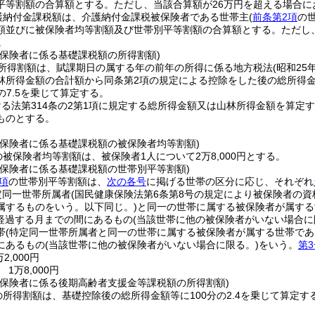
平等割額の合算額とする。
ただし、当該合算額が26万円を超える場合に
護納付金課税額は、介護納付金課税被保険者である世帯主
(
前条第2項
の
額並びに被保険者均等割額及び世帯別平等割額の合算額とする。
ただし
。
被保険者に係る基礎課税額の所得割額)
所得割額は、賦課期日の属する年の前年の所得に係る地方税法
(昭和25
林所得金額の合計額から同条第2項の規定による控除をした後の総所得
分の7.5を乗じて算定する。
る法第314条の2第1項に規定する総所得金額又は山林所得金額を算定す
ものとする。
被保険者に係る基礎課税額の被保険者均等割額)
の被保険者均等割額は、被保険者1人について2万8,000円とする。
被保険者に係る基礎課税額の世帯別平等割額)
項
の世帯別平等割額は、
次の各号
に掲げる世帯の区分に応じ、それぞれ
定同一世帯所属者
(国民健康保険法第6条第8号の規定により被保険者の
属するものをいう。以下同じ。)
と同一の世帯に属する被保険者が属する
経過する月までの間にあるもの
(当該世帯に他の被保険者がいない場合に
帯
(特定同一世帯所属者と同一の世帯に属する被保険者が属する世帯であ
にあるもの
(当該世帯に他の被保険者がいない場合に限る。)
をいう。
第3
2,000円
1万8,000円
被保険者に係る後期高齢者支援金等課税額の所得割額)
の所得割額は、基礎控除後の総所得金額等に100分の2.4を乗じて算定す