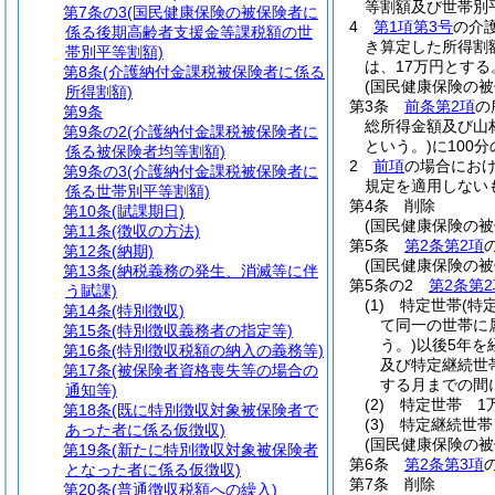
等割額及び世帯別
第7条の3
(国民健康保険の被保険者に
4
第1項第3号
の介
係る後期高齢者支援金等課税額の世
き算定した所得割
帯別平等割額)
は、17万円とする
第8条
(介護納付金課税被保険者に係る
(国民健康保険の
所得割額)
第3条
前条第2項
の
第9条
総所得金額及び山
第9条の2
(介護納付金課税被保険者に
という。)
に100
係る被保険者均等割額)
2
前項
の場合におけ
第9条の3
(介護納付金課税被保険者に
規定を適用しない
係る世帯別平等割額)
第4条
削除
第10条
(賦課期日)
(国民健康保険の
第11条
(徴収の方法)
第5条
第2条第2項
第12条
(納期)
(国民健康保険の
第13条
(納税義務の発生、消滅等に伴
第5条の2
第2条第2
う賦課)
(1)
特定世帯
(特
第14条
(特別徴収)
て同一の世帯に
第15条
(特別徴収義務者の指定等)
う。)
以後5年を
第16条
(特別徴収税額の納入の義務等)
及び特定継続世
第17条
(被保険者資格喪失等の場合の
する月までの間
通知等)
(2)
特定世帯 1万
第18条
(既に特別徴収対象被保険者で
(3)
特定継続世帯 
あった者に係る仮徴収)
(国民健康保険の
第19条
(新たに特別徴収対象被保険者
第6条
第2条第3項
となった者に係る仮徴収)
第7条
削除
第20条
(普通徴収税額への繰入)