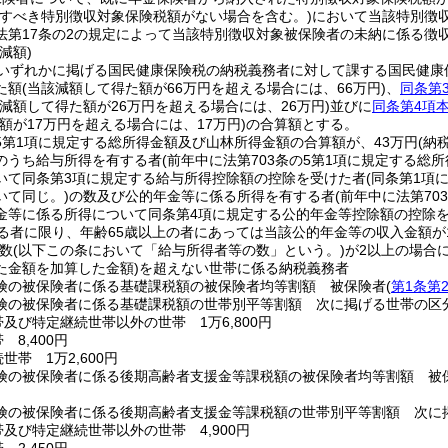
収すべき特別徴収対象保険税額がない場合を含む。)
において当該特別徴
法第17条の2の規定によって当該特別徴収対象被保険者の未納に係る徴
減額)
いずれかに掲げる国民健康保険税の納税義務者に対して課する国民健康
た額
(当該減額して得た額が66万円を超える場合には、66万円)
、
同条第
該減額して得た額が26万円を超える場合には、26万円)
並びに
同条第4項
額が17万円を超える場合には、17万円)
の合算額とする。
の5第1項に規定する総所得金額及び山林所得金額の合算額が、43万円
(納
のうち給与所得を有する者
(前年中に法第703条の5第1項に規定する総
いて同条第3項に規定する給与所得控除額の控除を受けた者
(同条第1項
いて同じ。)
の数及び公的年金等に係る所得を有する者
(前年中に法第7
金等に係る所得について同条第4項に規定する公的年金等控除額の控除
える者に限り、年齢65歳以上の者にあっては当該公的年金等の収入金額が1
数
(以下この条において「給与所得者等の数」という。)
が2以上の場合
た金額を加算した金額)
を超えない世帯に係る納税義務者
険の被保険者に係る基礎課税額の被保険者均等割額 被保険者
(
第1条第
険の被保険者に係る基礎課税額の世帯別平等割額 次に掲げる世帯の区
及び特定継続世帯以外の世帯 1万6,800円
 8,400円
世帯 1万2,600円
険の被保険者に係る後期高齢者支援金等課税額の被保険者均等割額 被
険の被保険者に係る後期高齢者支援金等課税額の世帯別平等割額 次に
及び特定継続世帯以外の世帯 4,900円