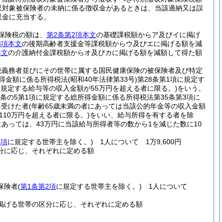
収対象被保険者の未納に係る徴収金があるときは、当該過納又は誤
収金に充当する。
保険税の額は、
第2条第2項本文
の基礎課税額からア及びイに掲げ
3項本文
の後期高齢者支援金等課税額からウ及びエに掲げる額を減
本文
の介護納付金課税額からオ及びカに掲げる額を減額して得た額
税義務者並びにその世帯に属する国民健康保険の被保険者及び特定
所得金額に係る所得税法
(昭和40年法律第33号)
第28条第1項に規定す
に規定する給与等の収入金額が55万円を超える者に限る。)
をいう。
03条の5第1項に規定する総所得金額に係る所得税法第35条第3項に
を受けた者
(年齢65歳未満の者にあっては当該公的年金等の収入金額
10万円を超える者に限る。)
をいい、給与所得を有する者を除
にあっては、43万円に当該給与所得者等の数から1を減じた数に10
2項
に規定する世帯主を除く。)
1人について 1万9,600円
分に応じ、それぞれに定める額
保険者
(
第1条第2項
に規定する世帯主を除く。)
1人について
掲げる世帯の区分に応じ、それぞれに定める額