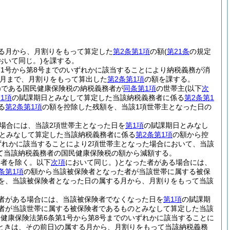
。
る月から、月割りをもって算定した
第2条第1項
の額
(
第21条
の規定
おいて同じ。)
を課する。
第1号から第8号までのいずれかに該当することにより納税義務が消
月まで、月割りをもって算出した
第2条第1項
の額を課する。
)
である国民健康保険税の納税義務者が
同条第1項
の世帯主
(以下
次
1項
の賦課期日とみなして算定した当該納税義務者に係る
第2条第1
る
第2条第1項
の額を控除した残額を、当該1項世帯主となった日の
場合には、当該2項世帯主となった日を
第1項
の賦課期日とみなし
主とみなして算定した当該納税義務者に係る
第2条第1項
の額から控
いずれかに該当することにより2項世帯主となった場合において、当該
て当該納税義務者の国民健康保険税の額から減額する。
務者を除く。以下
次項
において同じ。)
となった者がある場合には、
条第1項
の額から当該被保険者となった者が当該世帯に属する被保
を、当該被保険者となった日の属する月から、月割りをもって当該
者がある場合には、当該被保険者でなくなった日を
第1項
の賦課期
者が当該世帯に属する被保険者であるものとみなして算定した当該
民健康保険法第6条第1号から第8号までのいずれかに該当することに
ときは、その前日)
の属する月から、月割りをもって当該納税義務