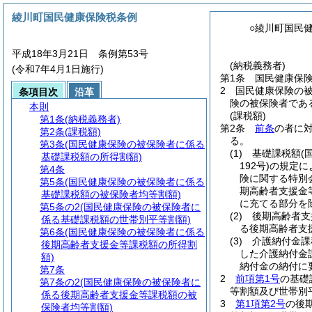
綾川町国民健康保険税条例
○綾川町国民
平成18年3月21日 条例第53号
(納税義務者)
(令和7年4月1日施行)
第1条
国民健康保
2
国民健康保険の
条項目次
沿革
険の被保険者であ
本則
(課税額)
第1条
(納税義務者)
第2条
前条
の者に
第2条
(課税額)
る。
第3条
(国民健康保険の被保険者に係る
(1)
基礎課税額
(
基礎課税額の所得割額)
192号)
の規定に
第4条
険に関する特別
第5条
(国民健康保険の被保険者に係る
期高齢者支援金
基礎課税額の被保険者均等割額)
に充てる部分を
第5条の2
(国民健康保険の被保険者に
(2)
後期高齢者支
係る基礎課税額の世帯別平等割額)
る後期高齢者支
第6条
(国民健康保険の被保険者に係る
(3)
介護納付金課
後期高齢者支援金等課税額の所得割
した介護納付金
額)
納付金の納付に
第7条
2
前項第1号
の基礎
第7条の2
(国民健康保険の被保険者に
等割額及び世帯別
係る後期高齢者支援金等課税額の被
3
第1項第2号
の後
保険者均等割額)