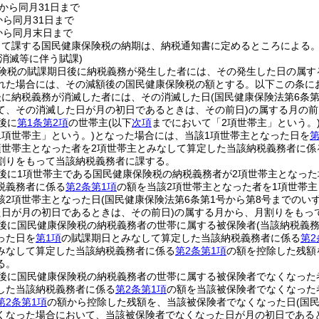
日から同月31日まで
から同月31日まで
から同月末日まで
って課する国民健康保険税の納期は、納税通知書に定めるところによる
消滅等に伴う賦課)
険税の賦課期日後に納税義務が発生した者には、その発生した日の属す
れた場合には、その減額後の国民健康保険税の額とする。以下この条に
後に納税義務が消滅した者には、その消滅した日
(国民健康保険法第6条
て、その消滅した日が月の初日であるときは、その前日)
の属する月の前
後に
第1条第2項
の世帯主
(以下
次項
までにおいて「2項世帯主」という。
1項世帯主」という。)
となった場合には、当該1項世帯主となった日を
第
項世帯主となった者を2項世帯主とみなして算定した当該納税義務者に係
割りをもって当該納税義務者に課する。
後に1項世帯主である国民健康保険税の納税義務者が2項世帯主となった
税義務者に係る
第2条第1項
の額を当該2項世帯主となった者を1項世帯
該2項世帯主となった日
(国民健康保険法第6条第1号から第8号までの
た日が月の初日であるときは、その前日)
の属する月から、月割りをもっ
後に国民健康保険税の納税義務者の世帯に属する被保険者
(当該納税義
った日を
第1項
の賦課期日とみなして算定した当該納税義務者に係る
第2
みなして算定した当該納税義務者に係る
第2条第1項
の額を控除した残額
る。
後に国民健康保険税の納税義務者の世帯に属する被保険者でなくなった
した当該納税義務者に係る
第2条第1項
の額を当該被保険者でなくなった
第2条第1項
の額から控除した残額を、当該被保険者でなくなった日
(国
くなった場合において、当該被保険者でなくなった日が月の初日である