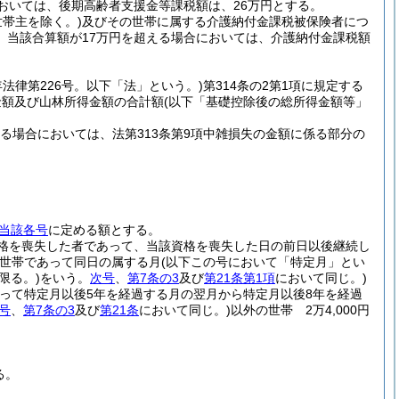
おいては、後期高齢者支援金等課税額は、26万円とする。
世帯主を除く。)
及びその世帯に属する介護納付金課税被保険者につ
、当該合算額が17万円を超える場合においては、介護納付金課税額
年法律第226号。以下「法」という。)
第314条の2第1項に規定する
金額及び山林所得金額の合計額
(以下「基礎控除後の総所得金額等」
る場合においては、法第313条第9項中雑損失の金額に係る部分の
当該各号
に定める額とする。
資格を喪失した者であって、当該資格を喪失した日の前日以後継続し
世帯であって同日の属する月
(以下この号において「特定月」とい
限る。)
をいう。
次号
、
第7条の3
及び
第21条第1項
において同じ。)
って特定月以後5年を経過する月の翌月から特定月以後8年を経過
号
、
第7条の3
及び
第21条
において同じ。)
以外の世帯 2万4,000円
る。