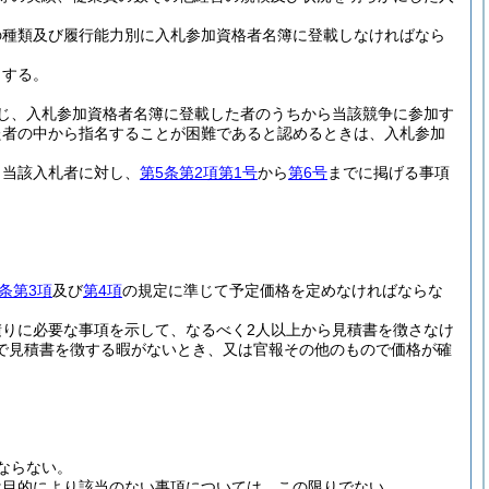
の種類及び履行能力別に入札参加資格者名簿に登載しなければなら
とする。
じ、入札参加資格者名簿に登載した者のうちから当該競争に参加す
た者の中から指名することが困難であると認めるときは、入札参加
、当該入札者に対し、
第5条第2項第1号
から
第6号
までに掲げる事項
。
1条第3項
及び
第4項
の規定に準じて予定価格を定めなければならな
りに必要な事項を示して、なるべく2人以上から見積書を徴さなけ
で見積書を徴する暇がないとき、又は官報その他のもので価格が確
ならない。
は目的により該当のない事項については、この限りでない。