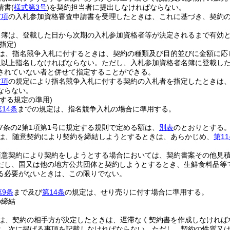
請書
(
様式第3号
)
を契約担当者に提出しなければならない。
前項
の入札参加資格審査申請書を受理したときは、これに基づき、契約
名簿は、登載した日から次期の入札参加資格者等が決定されるまで有効
指定)
は、指名競争入札に付するときは、契約の種類及び目的並びに金額に応
人以上指名しなければならない。
ただし、入札参加資格者名簿に登載し
されていない者と併せて指定することができる。
前項
の規定により指名競争入札に付する契約の入札者を指定したときは
ならない。
する規定の準用)
第14条
までの規定は、指名競争入札の場合に準用する。
67条の2第1項第1号に規定する規則で定める額は、
別表
のとおりとする
は、随意契約により契約を締結しようとするときは、あらかじめ、
第1
随意契約により契約をしようとする場合においては、契約書案その他見積
だし、国又は他の地方公共団体と契約しようとするとき、生鮮食料品等
る必要がないときは、この限りでない。
第9条
まで及び
第14条
の規定は、せり売りに付す場合に準用する。
の締結
は、契約の相手方が決定したときは、遅滞なく契約書を作成しなければ
は、次に掲げる事項を記載しなければならない。
ただし、契約の性質又