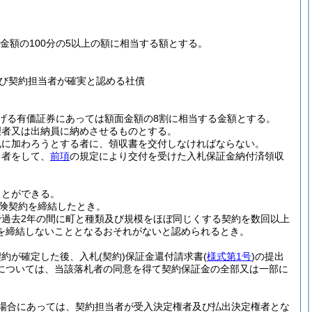
金額の100分の5以上の額に相当する額とする。
び契約担当者が確実と認める社債
げる有価証券にあっては額面金額の8割に相当する金額とする。
理者又は出納員に納めさせるものとする。
札に加わろうとする者に、領収書を交付しなければならない。
る者をして、
前項
の規定により交付を受けた入札保証金納付済領収
ことができる。
険契約を締結したとき。
で過去2年の間に町と種類及び規模をほぼ同じくする契約を数回以上
を締結しないこととなるおそれがないと認められるとき。
契約が確定した後、入札
(契約)
保証金還付請求書
(
様式第1号
)
の提出
については、当該落札者の同意を得て契約保証金の全部又は一部に
場合にあっては、契約担当者が受入決定権者及び払出決定権者とな