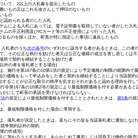
ついて、2以上の入札書を提出したもの
難いもの又はこれを改ざんして押印のないもの
いもの
と認められる者のした入札
テムによる入札にあっては、電子証明書を取得していない者がした入札
テムの不正利用及びICカード等の不正使用により行った入札
めるものを除くほか、町長が特に指定した事項に違反したもの
、入札者のうち
次の各号
のいずれかに該当する者があるときは、この者
て、その公正な執行を妨げた者又は公正な価格の成立を害し若しくは不
場所で契約を締結することを妨げた者
者以外の者を落札者とする場合)
は、施行令第167条の10第1項の規定により予定価格の制限の範囲内
低の価格をもって申込みをした者と契約を締結することにより当該契約
結することが公正な取引の秩序を乱すおそれがあると認める理由を付し
行令第167条の10第2項の規定により最低制限価格を付す必要がある
らかにして町長の承認を受けなければならない。
前項
の規定により最低制限価格を付することとされたときは、
第5条
の規
い。
は、最低制限価格を付した場合に準用する。
は、落札者が決定したときは、直ちにその旨を当該落札者に通知しなけ
般競争契約以外の契約
簿の作成等)
札に加わろうとする者は、あらかじめ工事若しくは請負又は物件の販売