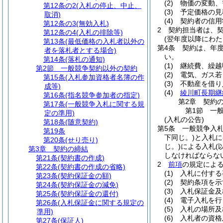
(2)
物価の変動、
第12条の2
(入札の停止、中止、
(3)
予定価格の見
取消)
(4)
契約者の信用
第12条の3
(無効入札)
2
契約担当者は、
第12条の4
(入札の排除等)
(翌年度以降にわた
第13条
(最低価格の入札者以外の
第4条
契約は、年
者を落札者とする場合)
い。
第14条
(落札の通知)
(1)
継続費、繰越
第2節
一般競争契約以外の契約
(2)
電気、ガス若
第15条
(入札参加資格者名簿の作
(3)
不動産を借り
成等)
(4)
綾川町長期継
第16条
(指名競争参加者の指定)
第2章
契約
第17条
(一般競争入札に関する規
第1節
一
定の準用)
(入札の公告)
第18条
(随意契約)
第5条
一般競争入
第19条
下同じ。)
と入札に
第20条
(せり売り)
じ。)
による入札
(
第3章
契約の締結
しなければならな
第21条
(契約書の作成)
2
前項
の規定によ
第22条
(契約書の作成の省略)
(1)
入札に付する
第23条
(契約保証金の額)
(2)
契約条項を示
第24条
(契約保証金の減免)
(3)
入札保証金及
第25条
(契約保証金の還付)
(4)
電子入札を行
第26条
(入札保証金に関する規定の
(5)
入札の場所及
準用)
(6)
入札者の資格
第27条
(保証人)