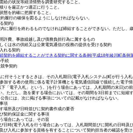
需給の状況等経済情勢を調査研究すること。
積りを厳正かつ適正に行うこと。
状態を的確に把握すること。
契約履行の確保を図るようにしなければならない。
る契約)
度内に履行を終わるものでなければ締結することができない。
ただし、
明許費、事故繰越し及び債務負担行為に属するもの
しくは水の供給又は公衆電気通信の役務の提供を受ける契約
入れる契約
続契約を締結することができる契約に関する条例
(平成18年綾川町条例第
の手続
般競争契約
札に付そうとするときは、その入札期日
(電子入札システム
(町が行う入
参加する者の使用に係る電子計算機とを電気通信回線で接続した電子情
以下「電子入札」という。)
を行う場合にあっては、入札期間の末日)
の前
い。
ただし、急を要する場合においては、その期間を3日前までに短縮
る公告には、次に掲げる事項についての記載がなければならない。
事項
す場所及び日時並びに契約書作成の要否
び契約保証金に関する事項
う場合にあっては、その旨
び日時
(電子入札を行う場合にあっては、入札期間並びに開札の日時及び
及び入札に参加する資格を有することについて契約担当者の確認を受け