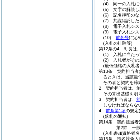
(4)
同一の入札に
(5)
文字の解読し
(6)
記名押印のな
(7)
共謀結託した
(8)
電子入札シス
(9)
電子入札シス
(10)
前各号
に定
(入札の排除等)
第12条の4
町長は
(1)
入札に当たっ
(2)
入札者がその
(最低価格の入札
第13条
契約担当者
るときは、当該最
その者と契約を締
2
契約担当者は、施
その算出基礎を明
3
契約担当者は、
しなければならな
4
前条第1項
の規定
(落札の通知)
第14条
契約担当者
第2節
一
(入札参加資格者名
第15条
指名競争入