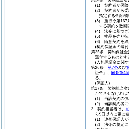
第24条
契約担当者
(1)
契約者が保険
(2)
契約者から委
指定する金融機
(3)
施行令第16
する契約を数回
(4)
法令に基づき
(5)
物品を売り払
(6)
随意契約を締
(契約保証金の還付
第25条
契約保証金
還付するものとす
(入札保証金に関す
第26条
第7条
及び
証金」、
同条第4
る。
(保証人)
第27条
契約担当者
たてさせなければ
(1)
当該契約の債
(2)
当該契約者に
2
契約担当者は、
ら5日以内に更に
(1)
連帯保証人が
(2)
法令の規定に