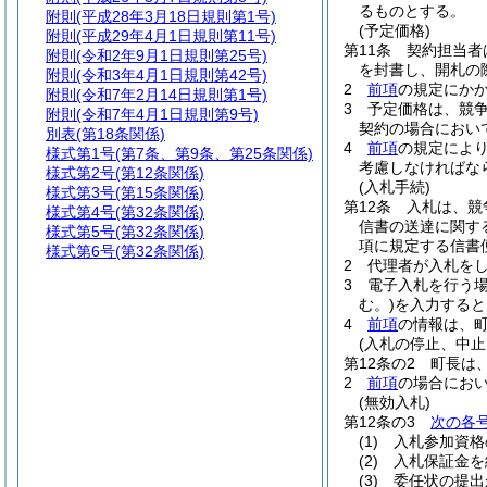
るものとする。
附則
(平成28年3月18日規則第1号)
(予定価格)
附則
(平成29年4月1日規則第11号)
第11条
契約担当者
附則
(令和2年9月1日規則第25号)
を封書し、開札の
附則
(令和3年4月1日規則第42号)
2
前項
の規定にか
附則
(令和7年2月14日規則第1号)
3
予定価格は、競
附則
(令和7年4月1日規則第9号)
契約の場合におい
別表
(第18条関係)
4
前項
の規定によ
様式第1号
(第7条、第9条、第25条関係)
考慮しなければな
様式第2号
(第12条関係)
(入札手続)
様式第3号
(第15条関係)
第12条
入札は、競
様式第4号
(第32条関係)
信書の送達に関す
様式第5号
(第32条関係)
項に規定する信書
様式第6号
(第32条関係)
2
代理者が入札を
3
電子入札を行う
む。)
を入力すると
4
前項
の情報は、
(入札の停止、中止
第12条の2
町長は
2
前項
の場合にお
(無効入札)
第12条の3
次の各
(1)
入札参加資格
(2)
入札保証金を
(3)
委任状の提出