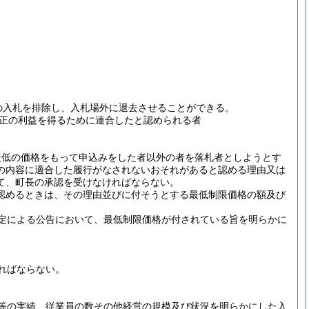
の入札を排除し、入札場外に退去させることができる。
正の利益を得るために連合したと認められる者
で最低の価格をもって申込みをした者以外の者を落札者としようとす
の内容に適合した履行がなされないおそれがあると認める理由又は
て、町長の承認を受けなければならない。
と認めるときは、その理由並びに付そうとする最低制限価格の額及び
定による公告において、最低制限価格が付されている旨を明らかに
ればならない。
等の実績、従業員の数その他経営の規模及び状況を明らかにした入