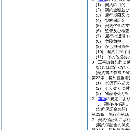
(1)
契約の目的
(2)
契約金額並び
(3)
履行期限又は
(4)
契約保証金
(5)
契約代金の支
(6)
監督及び検査
(7)
履行の遅滞そ
(8)
危険負担
(9)
かし担保責任
(10)
契約に関す
(11)
その他必要
3
工事請負契約に
なければならない
(契約書の作成の省
第22条
契約担当者
(1)
30万円を超
(2)
せり売りに付
(3)
物品を売り払
2
前項
の規定によ
し、契約の内容に
(契約保証金の額)
第23条
施行令第1
2
契約保証金には
(契約保証金の減免