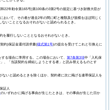
いことができる。
昭和22年勅令第165号)
第100条の3第2号の規定に基づき財務大臣が
場合において、その者が過去2年の間に町と種類及び規模をほぼ同じく
しないこととなるおそれがないと認められるとき。
約を履行しないこととなるおそれがないとき。
(契約)
保証金還付請求書
(
様式第1号
)
の提出を受けてこれと引換えに
をする場合に準用する。
この場合において、
第7条第3項
中「入札保
金」、「当該契約を締結しようとする者」と読み替えるものとす
がないと認めるときを除くほか、契約者に次に掲げる連帯保証人を
保証人
号
のいずれかに掲げる事由が生じたときは、その事由が生じた日か