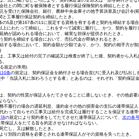
は、次に掲げるところにより、契約保証金の全部又は一部を納付させな
会社との間に町を被保険者とする履行保証保険契約を締結したとき。
託を受けた保険会社、銀行、農林中央金庫その他予算決算及び会計令
(
関と工事履行保証契約を締結したとき。
7条の5及び第167条の11に規定する資格を有する者と契約を締結する
以上にわたって締結し、これをすべて誠実に履行し、かつ、契約を履行
延納が認められる場合において、確実な担保が提供されたとき。
う契約を締結する場合において、売払代金が即納されるとき。
結する場合において、契約金額が少額であり、かつ、契約の相手方が契
)
は、工事又は給付の完了の確認又は検査が終了した後、契約者から入札
る。
る規定の準用)
第10条
の規定は、契約保証金を納付させる場合並びに受入れ及び払出し
項
中「当該入札に加わろうとする者」とあるのは、それぞれ「契約保証
は、契約の性質が保証人をたてさせることに適しないとき、その他必要
ならない。
務不履行の場合の遅延利息、違約金その他の損害金の支払の連帯保証人
代わって自らその工事又は給付を完成又は履行することを保証する連帯
前項
の規定により契約者をしてたてさせた連帯保証人について、
次の各
連帯保証人をたてる旨を約定させなければならない。
死亡し、又は解散したとき。
より別段の資格を必要とされる連帯保証人がその資格を失ったとき。