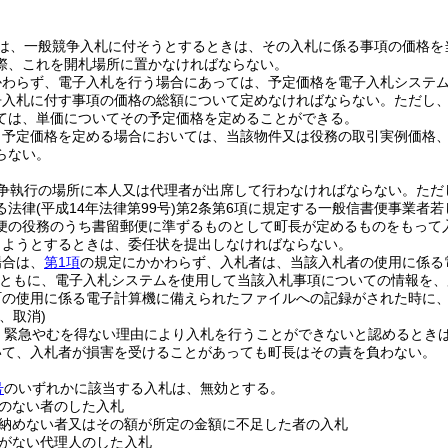
は、一般競争入札に付そうとするときは、その入札に係る事項の価格を
際、これを開札場所に置かなければならない。
かわらず、電子入札を行う場合にあっては、予定価格を電子入札システ
争入札に付す事項の価格の総額について定めなければならない。
ただし
ては、単価についてその予定価格を定めることができる。
り予定価格を定める場合においては、当該物件又は役務の取引実例価格
らない。
争執行の場所に本人又は代理者が出席して行わなければならない。
ただ
る法律
(平成14年法律第99号)
第2条第6項に規定する一般信書便事業者若
便の役務のうち書留郵便に準ずるものとして町長が定めるものをもって
しようとするときは、委任状を提出しなければならない。
場合は、
第1項
の規定にかかわらず、入札者は、当該入札者の使用に係る
ともに、電子入札システムを使用して当該入札事項についての情報を、
町の使用に係る電子計算機に備えられたファイルへの記録がされた時に
、取消)
、緊急やむを得ない理由により入札を行うことができないと認めるとき
いて、入札者が損害を受けることがあっても町長はその責を負わない。
号
のいずれかに該当する入札は、無効とする。
のない者のした入札
納めない者又はその額が所定の金額に不足した者の入札
がない代理人のした入札