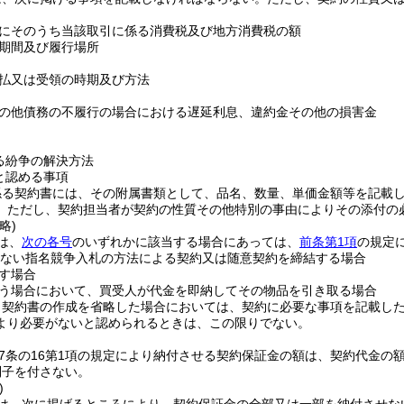
にそのうち当該取引に係る消費税及び地方消費税の額
期間及び履行場所
払又は受領の時期及び方法
の他債務の不履行の場合における遅延利息、違約金その他の損害金
る紛争の解決方法
と認める事項
係る契約書には、その附属書類として、品名、数量、単価金額等を記載
。
ただし、契約担当者が契約の性質その他特別の事由によりその添付の
略)
は、
次の各号
のいずれかに該当する場合にあっては、
前条第1項
の規定
えない指名競争入札の方法による契約又は随意契約を締結する場合
す場合
う場合において、買受人が代金を即納してその物品を引き取る場合
り契約書の作成を省略した場合においては、契約に必要な事項を記載し
より必要がないと認められるときは、この限りでない。
67条の16第1項の規定により納付させる契約保証金の額は、契約代金の額
利子を付さない。
)