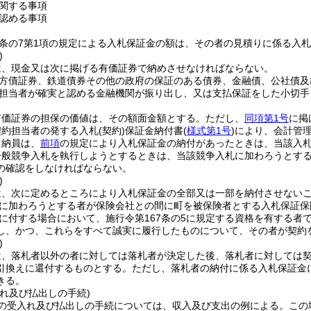
関する事項
認める事項
7条の7第1項の規定による入札保証金の額は、その者の見積りに係る入札
)
は、現金又は次に掲げる有価証券で納めさせなければならない。
方債証券、鉄道債券その他の政府の保証のある債券、金融債、公社債及
担当者が確実と認める金融機関が振り出し、又は支払保証をした小切手
有価証券の担保の価値は、その額面金額とする。
ただし、
同項第1号
に掲
契約担当者の発する入札
(契約)
保証金納付書
(
様式第1号
)
により、会計管
出納員は、
前項
の規定により入札保証金の納付があったときは、当該入
一般競争入札を執行しようとするときは、当該競争入札に加わろうとす
の確認をしなければならない。
)
は、次に定めるところにより入札保証金の全部又は一部を納付させない
に加わろうとする者が保険会社との間に町を被保険者とする入札保証保
に付する場合において、施行令第167条の5に規定する資格を有する者
し、かつ、これらをすべて誠実に履行したものについて、その者が契約
)
は、落札者以外の者に対しては落札者が決定した後、落札者に対しては
引換えに還付するものとする。
ただし、落札者の納付に係る入札保証金
きる。
れ及び払出しの手続)
の受入れ及び払出しの手続については、収入及び支出の例による。
この