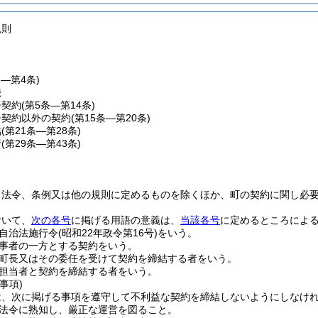
規則
条―第4条)
続
争契約
(第5条―第14条)
争契約以外の契約
(第15条―第20条)
結
(第21条―第28条)
行
(第29条―第43条)
、法令、条例又は他の規則に定めるものを除くほか、町の契約に関し必
おいて、
次の各号
に掲げる用語の意義は、
当該各号
に定めるところによ
自治法施行令
(昭和22年政令第16号)
をいう。
事者の一方とする契約をいう。
町長又はその委任を受けて契約を締結する者をいう。
担当者と契約を締結する者をいう。
事項)
は、次に掲げる事項を遵守して不利益な契約を締結しないようにしなけ
法令に熟知し、厳正な運営を図ること。