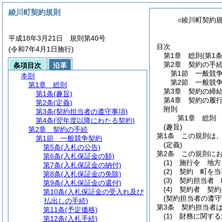
綾川町契約規則
○綾川町契約
平成18年3月21日 規則第40号
目次
(令和7年4月1日施行)
第1章
総則
(第1
第2章
契約の手
条項目次
沿革
第1節
一般競
本則
第2節
一般競
第1章
総則
第3章
契約の締
第1条
(趣旨)
第4章
契約の履
第2条
(定義)
附則
第3条
(契約担当者の遵守事項)
第1章
総則
第4条
(翌年度以降にわたる契約)
(趣旨)
第2章
契約の手続
第1条
この規則は
第1節
一般競争契約
(定義)
第5条
(入札の公告)
第2条
この規則に
第6条
(入札保証金の額)
(1)
施行令 地方
第7条
(入札保証金の納付)
(2)
契約 町を当
第8条
(入札保証金の免除)
(3)
契約担当者 
第9条
(入札保証金の還付)
(4)
契約者 契約
第10条
(入札保証金の受入れ及び
(契約担当者の遵守
払出しの手続)
第3条
契約担当者
第11条
(予定価格)
(1)
財務に関する
第12条
(入札手続)