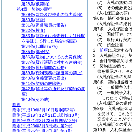
(7)
入札の無効に
第28条
(仮契約)
(8)
その他必要と
第4章
契約の履行
(入札保証金の額)
第29条
(監督及び検査の協力義務)
第6条
施行令第16
第30条
(監督)
(入札保証金の納付
第31条
(監督職員の報告)
第7条
入札保証金
第32条
(検査)
(1)
国債証券、地
第33条
(監督又は検査若しくは検収
(2)
銀行又は契約
を委託して行った場合の確認)
(3)
預金証書
第34条
(代価の支払)
2
前項
に規定する
第35条
(部分払)
3
入札保証金は、
第36条
(建物についての火災保険)
4
会計管理者又は
第37条
(履行遅延に対する違約金)
5
契約担当者は、
第38条
(履行期間の延長)
書を提示させ、そ
第39条
(権利義務の譲渡等の禁止)
(入札保証金の免除
第40条
(名義変更の届出)
第8条
契約担当者
第41条
(契約の解除等)
(1)
一般競争入札
第42条
(解除等の通知及び契約の変
(2)
一般競争入札
更)
にわたって締結
第43条
(その他)
(入札保証金の還付
附則
第9条
入札保証金
附則
(平成19年3月16日規則第2号)
を受けて、これと
附則
(平成19年12月21日規則第18号)
充当することがで
附則
(平成21年3月23日規則第12号)
(入札保証金の受入
附則
(平成23年3月3日規則第2号)
第10条
入札保証金
附則
(平成26年3月7日規則第8号)