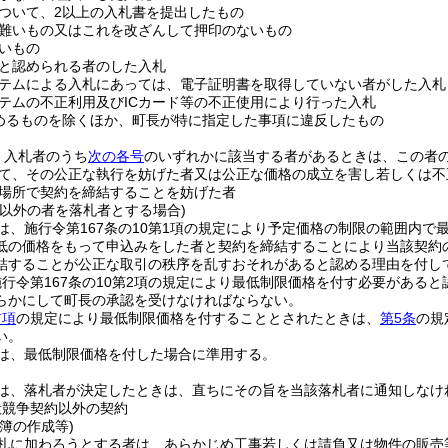
ついて、2以上の入札書を提出したもの
難いもの又はこれを改ざんして押印のないもの
いもの
と認められる者のした入札
テムによる入札にあっては、電子証明書を取得していない者がした入札
テムの不正利用及びICカード等の不正使用により行った入札
めるものを除くほか、町長が特に指定した事項に違反したもの
、入札者のうち
次の各号
のいずれかに該当する者があるときは、この者
て、その公正な執行を妨げた者又は公正な価格の成立を害し若しくは不
場所で契約を締結することを妨げた者
者以外の者を落札者とする場合)
は、施行令第167条の10第1項の規定により予定価格の制限の範囲内
低の価格をもって申込みをした者と契約を締結することにより当該契約
結することが公正な取引の秩序を乱すおそれがあると認める理由を付し
行令第167条の10第2項の規定により最低制限価格を付す必要がある
らかにして町長の承認を受けなければならない。
前項
の規定により最低制限価格を付することとされたときは、
第5条
の規
い。
は、最低制限価格を付した場合に準用する。
は、落札者が決定したときは、直ちにその旨を当該落札者に通知しなけ
般競争契約以外の契約
簿の作成等)
札に加わろうとする者は、あらかじめ工事若しくは請負又は物件の販売