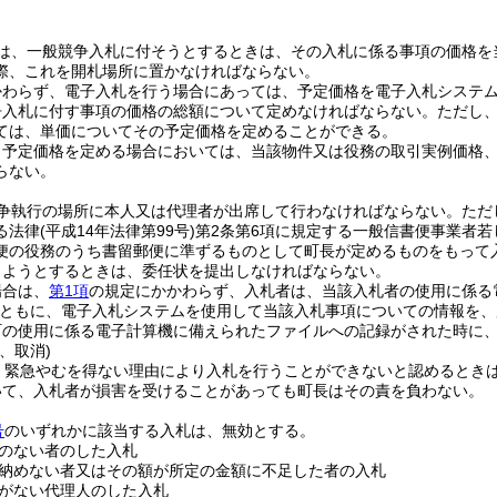
は、一般競争入札に付そうとするときは、その入札に係る事項の価格を
際、これを開札場所に置かなければならない。
かわらず、電子入札を行う場合にあっては、予定価格を電子入札システ
争入札に付す事項の価格の総額について定めなければならない。
ただし
ては、単価についてその予定価格を定めることができる。
り予定価格を定める場合においては、当該物件又は役務の取引実例価格
らない。
争執行の場所に本人又は代理者が出席して行わなければならない。
ただ
る法律
(平成14年法律第99号)
第2条第6項に規定する一般信書便事業者若
便の役務のうち書留郵便に準ずるものとして町長が定めるものをもって
しようとするときは、委任状を提出しなければならない。
場合は、
第1項
の規定にかかわらず、入札者は、当該入札者の使用に係る
ともに、電子入札システムを使用して当該入札事項についての情報を、
町の使用に係る電子計算機に備えられたファイルへの記録がされた時に
、取消)
、緊急やむを得ない理由により入札を行うことができないと認めるとき
いて、入札者が損害を受けることがあっても町長はその責を負わない。
号
のいずれかに該当する入札は、無効とする。
のない者のした入札
納めない者又はその額が所定の金額に不足した者の入札
がない代理人のした入札