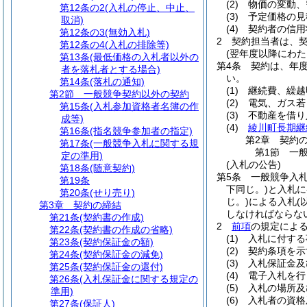
(2)
物価の変動、
第12条の2
(入札の停止、中止、
(3)
予定価格の見
取消)
(4)
契約者の信用
第12条の3
(無効入札)
2
契約担当者は、
第12条の4
(入札の排除等)
(翌年度以降にわた
第13条
(最低価格の入札者以外の
第4条
契約は、年
者を落札者とする場合)
い。
第14条
(落札の通知)
(1)
継続費、繰越
第2節
一般競争契約以外の契約
(2)
電気、ガス若
第15条
(入札参加資格者名簿の作
(3)
不動産を借り
成等)
(4)
綾川町長期継
第16条
(指名競争参加者の指定)
第2章
契約
第17条
(一般競争入札に関する規
第1節
一
定の準用)
(入札の公告)
第18条
(随意契約)
第5条
一般競争入
第19条
下同じ。)
と入札に
第20条
(せり売り)
じ。)
による入札
(
第3章
契約の締結
しなければならな
第21条
(契約書の作成)
2
前項
の規定によ
第22条
(契約書の作成の省略)
(1)
入札に付する
第23条
(契約保証金の額)
(2)
契約条項を示
第24条
(契約保証金の減免)
(3)
入札保証金及
第25条
(契約保証金の還付)
(4)
電子入札を行
第26条
(入札保証金に関する規定の
(5)
入札の場所及
準用)
(6)
入札者の資格
第27条
(保証人)