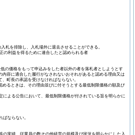
の入札を排除し、入札場外に退去させることができる。
正の利益を得るために連合したと認められる者
で最低の価格をもって申込みをした者以外の者を落札者としようとす
の内容に適合した履行がなされないおそれがあると認める理由又は
て、町長の承認を受けなければならない。
と認めるときは、その理由並びに付そうとする最低制限価格の額及び
定による公告において、最低制限価格が付されている旨を明らかに
ればならない。
等の実績、従業員の数その他経営の規模及び状況を明らかにした入