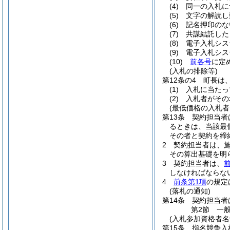
(4)
同一の入札に
(5)
文字の解読し
(6)
記名押印のな
(7)
共謀結託した
(8)
電子入札シス
(9)
電子入札シス
(10)
前各号
に定
(入札の排除等)
第12条の4
町長は
(1)
入札に当たっ
(2)
入札者がその
(最低価格の入札
第13条
契約担当者
るときは、当該最
その者と契約を締
2
契約担当者は、施
その算出基礎を明
3
契約担当者は、
しなければならな
4
前条第1項
の規定
(落札の通知)
第14条
契約担当者
第2節
一
(入札参加資格者名
第15条
指名競争入