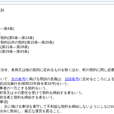
規則
条―第4条)
続
争契約
(第5条―第14条)
争契約以外の契約
(第15条―第20条)
結
(第21条―第28条)
行
(第29条―第43条)
、法令、条例又は他の規則に定めるものを除くほか、町の契約に関し必
おいて、
次の各号
に掲げる用語の意義は、
当該各号
に定めるところによ
自治法施行令
(昭和22年政令第16号)
をいう。
事者の一方とする契約をいう。
町長又はその委任を受けて契約を締結する者をいう。
担当者と契約を締結する者をいう。
事項)
は、次に掲げる事項を遵守して不利益な契約を締結しないようにしなけ
法令に熟知し、厳正な運営を図ること。