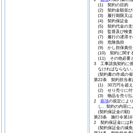
(1)
契約の目的
(2)
契約金額並び
(3)
履行期限又は
(4)
契約保証金
(5)
契約代金の支
(6)
監督及び検査
(7)
履行の遅滞そ
(8)
危険負担
(9)
かし担保責任
(10)
契約に関す
(11)
その他必要
3
工事請負契約に
なければならない
(契約書の作成の省
第22条
契約担当者
(1)
30万円を超
(2)
せり売りに付
(3)
物品を売り払
2
前項
の規定によ
し、契約の内容に
(契約保証金の額)
第23条
施行令第1
2
契約保証金には
(契約保証金の減免