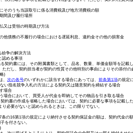
にそのうち当該取引に係る消費税及び地方消費税の額
期間及び履行場所
払又は受領の時期及び方法
の他債務の不履行の場合における遅延利息、違約金その他の損害金
る紛争の解決方法
と認める事項
係る契約書には、その附属書類として、品名、数量、単価金額等を記載
。
ただし、契約担当者が契約の性質その他特別の事由によりその添付の
略)
は、
次の各号
のいずれかに該当する場合にあっては、
前条第1項
の規定
えない指名競争入札の方法による契約又は随意契約を締結する場合
す場合
う場合において、買受人が代金を即納してその物品を引き取る場合
り契約書の作成を省略した場合においては、契約に必要な事項を記載し
より必要がないと認められるときは、この限りでない。
67条の16第1項の規定により納付させる契約保証金の額は、契約代金の額
利子を付さない。
)