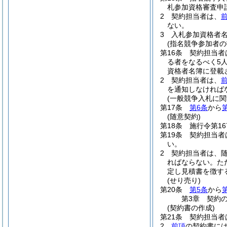
札参加資格審査申
2
契約担当者は、
ない。
3
入札参加資格者
(指名競争参加者の
第16条
契約担当者
る者をなるべく5
資格者名簿に登載
2
契約担当者は、
を通知しなければ
(一般競争入札に関
第17条
第6条
から
(随意契約)
第18条
施行令第1
第19条
契約担当者
い。
2
契約担当者は、
ればならない。
た
定し見積書を徴す
(せり売り)
第20条
第5条
から
第3章
契約
(契約書の作成)
第21条
契約担当者
2
前項
の契約書に