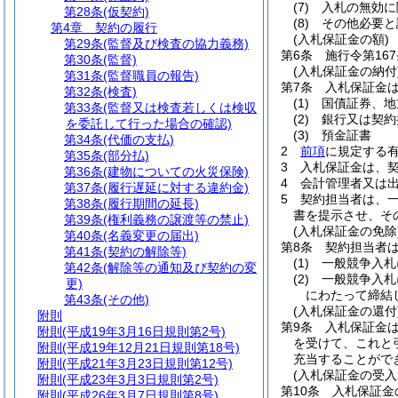
(7)
入札の無効に
第28条
(仮契約)
(8)
その他必要と
第4章
契約の履行
(入札保証金の額)
第29条
(監督及び検査の協力義務)
第6条
施行令第16
第30条
(監督)
(入札保証金の納付
第31条
(監督職員の報告)
第7条
入札保証金
第32条
(検査)
(1)
国債証券、地
第33条
(監督又は検査若しくは検収
(2)
銀行又は契約
を委託して行った場合の確認)
(3)
預金証書
第34条
(代価の支払)
2
前項
に規定する
第35条
(部分払)
3
入札保証金は、
第36条
(建物についての火災保険)
4
会計管理者又は
第37条
(履行遅延に対する違約金)
5
契約担当者は、
第38条
(履行期間の延長)
書を提示させ、そ
第39条
(権利義務の譲渡等の禁止)
(入札保証金の免除
第40条
(名義変更の届出)
第8条
契約担当者
第41条
(契約の解除等)
(1)
一般競争入札
第42条
(解除等の通知及び契約の変
(2)
一般競争入札
更)
にわたって締結
第43条
(その他)
(入札保証金の還付
附則
第9条
入札保証金
附則
(平成19年3月16日規則第2号)
を受けて、これと
附則
(平成19年12月21日規則第18号)
充当することがで
附則
(平成21年3月23日規則第12号)
(入札保証金の受入
附則
(平成23年3月3日規則第2号)
第10条
入札保証金
附則
(平成26年3月7日規則第8号)