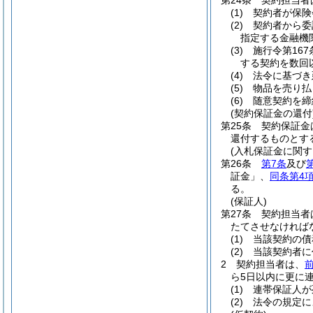
第24条
契約担当者
(1)
契約者が保険
(2)
契約者から委
指定する金融機
(3)
施行令第16
する契約を数回
(4)
法令に基づき
(5)
物品を売り払
(6)
随意契約を締
(契約保証金の還付
第25条
契約保証金
還付するものとす
(入札保証金に関す
第26条
第7条
及び
証金」、
同条第4
る。
(保証人)
第27条
契約担当者
たてさせなければ
(1)
当該契約の債
(2)
当該契約者に
2
契約担当者は、
ら5日以内に更に
(1)
連帯保証人が
(2)
法令の規定に