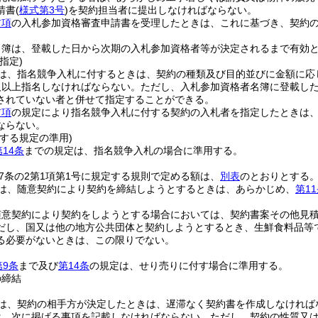
請書
(
様式第3号
)
を契約担当者に提出しなければならない。
前項
の入札参加資格審査申請書を受理したときは、これに基づき、契約
名簿は、登載した日から次期の入札参加資格者等が決定されるまで有効
指定)
は、指名競争入札に付するときは、契約の種類及び目的並びに金額に応
人以上指名しなければならない。
ただし、入札参加資格者名簿に登載し
されていない者と併せて指定することができる。
前項
の規定により指名競争入札に付する契約の入札者を指定したときは
ならない。
する規定の準用)
第14条
までの規定は、指名競争入札の場合に準用する。
67条の2第1項第1号に規定する規則で定める額は、
別表
のとおりとする
は、随意契約により契約を締結しようとするときは、あらかじめ、
第1
随意契約により契約をしようとする場合においては、契約書案その他見積
だし、国又は他の地方公共団体と契約しようとするとき、生鮮食料品等
る必要がないときは、この限りでない。
第9条
まで及び
第14条
の規定は、せり売りに付す場合に準用する。
の締結
は、契約の相手方が決定したときは、遅滞なく契約書を作成しなければ
は、次に掲げる事項を記載しなければならない。
ただし、契約の性質又