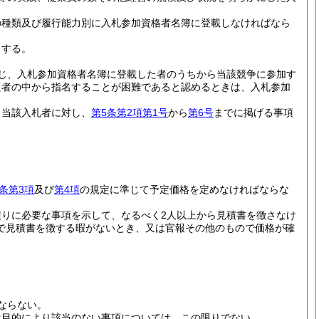
の種類及び履行能力別に入札参加資格者名簿に登載しなければなら
とする。
じ、入札参加資格者名簿に登載した者のうちから当該競争に参加す
た者の中から指名することが困難であると認めるときは、入札参加
、当該入札者に対し、
第5条第2項第1号
から
第6号
までに掲げる事項
。
1条第3項
及び
第4項
の規定に準じて予定価格を定めなければならな
りに必要な事項を示して、なるべく2人以上から見積書を徴さなけ
で見積書を徴する暇がないとき、又は官報その他のもので価格が確
ならない。
は目的により該当のない事項については、この限りでない。