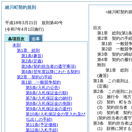
綾川町契約規則
○綾川町契約
平成18年3月21日 規則第40号
目次
(令和7年4月1日施行)
第1章
総則
(第1
第2章
契約の手
条項目次
沿革
第1節
一般競
本則
第2節
一般競
第1章
総則
第3章
契約の締
第1条
(趣旨)
第4章
契約の履
第2条
(定義)
附則
第3条
(契約担当者の遵守事項)
第1章
総則
第4条
(翌年度以降にわたる契約)
(趣旨)
第2章
契約の手続
第1条
この規則は
第1節
一般競争契約
(定義)
第5条
(入札の公告)
第2条
この規則に
第6条
(入札保証金の額)
(1)
施行令 地方
第7条
(入札保証金の納付)
(2)
契約 町を当
第8条
(入札保証金の免除)
(3)
契約担当者 
第9条
(入札保証金の還付)
(4)
契約者 契約
第10条
(入札保証金の受入れ及び
(契約担当者の遵守
払出しの手続)
第3条
契約担当者
第11条
(予定価格)
(1)
財務に関する
第12条
(入札手続)