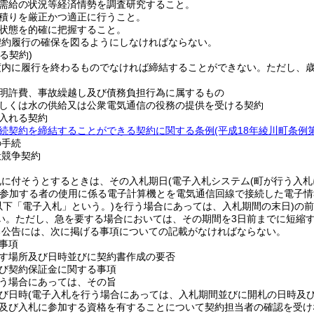
需給の状況等経済情勢を調査研究すること。
積りを厳正かつ適正に行うこと。
状態を的確に把握すること。
契約履行の確保を図るようにしなければならない。
る契約)
度内に履行を終わるものでなければ締結することができない。
ただし、
明許費、事故繰越し及び債務負担行為に属するもの
しくは水の供給又は公衆電気通信の役務の提供を受ける契約
入れる契約
続契約を締結することができる契約に関する条例
(平成18年綾川町条例第
の手続
般競争契約
札に付そうとするときは、その入札期日
(電子入札システム
(町が行う入
参加する者の使用に係る電子計算機とを電気通信回線で接続した電子情
以下「電子入札」という。)
を行う場合にあっては、入札期間の末日)
の前
い。
ただし、急を要する場合においては、その期間を3日前までに短縮
る公告には、次に掲げる事項についての記載がなければならない。
事項
す場所及び日時並びに契約書作成の要否
び契約保証金に関する事項
う場合にあっては、その旨
び日時
(電子入札を行う場合にあっては、入札期間並びに開札の日時及び
及び入札に参加する資格を有することについて契約担当者の確認を受け