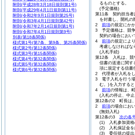
るものとする。
附則
(平成28年3月18日規則第1号)
(予定価格)
附則
(平成29年4月1日規則第11号)
第11条
契約担当者
附則
(令和2年9月1日規則第25号)
を封書し、開札の
附則
(令和3年4月1日規則第42号)
2
前項
の規定にか
附則
(令和7年2月14日規則第1号)
3
予定価格は、競
附則
(令和7年4月1日規則第9号)
契約の場合におい
別表
(第18条関係)
4
前項
の規定によ
様式第1号
(第7条、第9条、第25条関係)
考慮しなければな
様式第2号
(第12条関係)
(入札手続)
様式第3号
(第15条関係)
第12条
入札は、競
様式第4号
(第32条関係)
信書の送達に関す
様式第5号
(第32条関係)
項に規定する信書
様式第6号
(第32条関係)
2
代理者が入札を
3
電子入札を行う
む。)
を入力すると
4
前項
の情報は、
(入札の停止、中止
第12条の2
町長は
2
前項
の場合にお
(無効入札)
第12条の3
次の各
(1)
入札参加資格
(2)
入札保証金を
(3)
委任状の提出