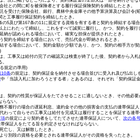
は、次に掲げるところにより、契約保証金の全部又は一部を納付させな
会社との間に町を被保険者とする履行保証保険契約を締結したとき。
託を受けた保険会社、銀行、農林中央金庫その他予算決算及び会計令
(
関と工事履行保証契約を締結したとき。
7条の5及び第167条の11に規定する資格を有する者と契約を締結する
以上にわたって締結し、これをすべて誠実に履行し、かつ、契約を履行
延納が認められる場合において、確実な担保が提供されたとき。
う契約を締結する場合において、売払代金が即納されるとき。
結する場合において、契約金額が少額であり、かつ、契約の相手方が契
)
は、工事又は給付の完了の確認又は検査が終了した後、契約者から入札
る。
る規定の準用)
第10条
の規定は、契約保証金を納付させる場合並びに受入れ及び払出し
項
中「当該入札に加わろうとする者」とあるのは、それぞれ「契約保証
は、契約の性質が保証人をたてさせることに適しないとき、その他必要
ならない。
務不履行の場合の遅延利息、違約金その他の損害金の支払の連帯保証人
代わって自らその工事又は給付を完成又は履行することを保証する連帯
前項
の規定により契約者をしてたてさせた連帯保証人について、
次の各
連帯保証人をたてる旨を約定させなければならない。
死亡し、又は解散したとき。
より別段の資格を必要とされる連帯保証人がその資格を失ったとき。