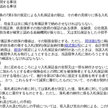
関する事項
認める事項
7条の7第1項の規定による入札保証金の額は、その者の見積りに係る入札
)
は、現金又は次に掲げる有価証券で納めさせなければならない。
方債証券、鉄道債券その他の政府の保証のある債券、金融債、公社債及
担当者が確実と認める金融機関が振り出し、又は支払保証をした小切手
有価証券の担保の価値は、その額面金額とする。
ただし、
同項第1号
に掲
契約担当者の発する入札
(契約)
保証金納付書
(
様式第1号
)
により、会計管
出納員は、
前項
の規定により入札保証金の納付があったときは、当該入
一般競争入札を執行しようとするときは、当該競争入札に加わろうとす
の確認をしなければならない。
)
は、次に定めるところにより入札保証金の全部又は一部を納付させない
に加わろうとする者が保険会社との間に町を被保険者とする入札保証保
に付する場合において、施行令第167条の5に規定する資格を有する者
し、かつ、これらをすべて誠実に履行したものについて、その者が契約
)
は、落札者以外の者に対しては落札者が決定した後、落札者に対しては
引換えに還付するものとする。
ただし、落札者の納付に係る入札保証金
きる。
れ及び払出しの手続)
の受入れ及び払出しの手続については、収入及び支出の例による。
この