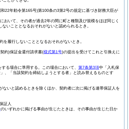
いことができる。
昭和22年勅令第165号)
第100条の3第2号の規定に基づき財務大臣が
場合において、その者が過去2年の間に町と種類及び規模をほぼ同じく
しないこととなるおそれがないと認められるとき。
約を履行しないこととなるおそれがないとき。
(契約)
保証金還付請求書
(
様式第1号
)
の提出を受けてこれと引換えに
をする場合に準用する。
この場合において、
第7条第3項
中「入札保
金」、「当該契約を締結しようとする者」と読み替えるものとす
がないと認めるときを除くほか、契約者に次に掲げる連帯保証人を
保証人
号
のいずれかに掲げる事由が生じたときは、その事由が生じた日か