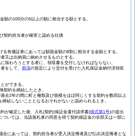
金額の100分の5以上の額に相当する額とする。
び契約担当者が確実と認める社債
げる有価証券にあっては額面金額の8割に相当する金額とする。
理者又は出納員に納めさせるものとする。
札に加わろうとする者に、領収書を交付しなければならない。
る者をして、
前項
の規定により交付を受けた入札保証金納付済領収
ことができる。
険契約を締結したとき。
で過去2年の間に町と種類及び規模をほぼ同じくする契約を数回以上
を締結しないこととなるおそれがないと認められるとき。
契約が確定した後、入札
(契約)
保証金還付請求書
(
様式第1号
)
の提出
については、当該落札者の同意を得て契約保証金の全部又は一部に
場合にあっては、契約担当者が受入決定権者及び払出決定権者とな