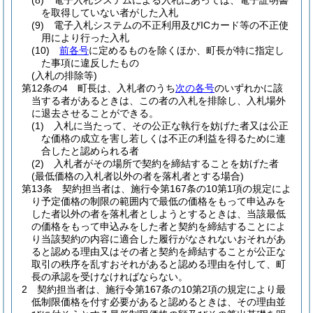
(8)
電子入札システムによる入札にあっては、電子証明書
を取得していない者がした入札
(9)
電子入札システムの不正利用及びICカード等の不正使
用により行った入札
(10)
前各号
に定めるものを除くほか、町長が特に指定し
た事項に違反したもの
(入札の排除等)
第12条の4
町長は、入札者のうち
次の各号
のいずれかに該
当する者があるときは、この者の入札を排除し、入札場外
に退去させることができる。
(1)
入札に当たって、その公正な執行を妨げた者又は公正
な価格の成立を害し若しくは不正の利益を得るために連
合したと認められる者
(2)
入札者がその場所で契約を締結することを妨げた者
(最低価格の入札者以外の者を落札者とする場合)
第13条
契約担当者は、施行令第167条の10第1項の規定によ
り予定価格の制限の範囲内で最低の価格をもって申込みを
した者以外の者を落札者としようとするときは、当該最低
の価格をもって申込みをした者と契約を締結することによ
り当該契約の内容に適合した履行がなされないおそれがあ
ると認める理由又はその者と契約を締結することが公正な
取引の秩序を乱すおそれがあると認める理由を付して、町
長の承認を受けなければならない。
2
契約担当者は、施行令第167条の10第2項の規定により最
低制限価格を付す必要があると認めるときは、その理由並