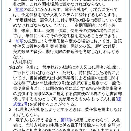
札の際、これを開札場所に置かなければならない。
2
前項
の規定にかかわらず、電子入札を行う場合にあって
は、予定価格を電子入札システムに登録するものとする。
3
予定価格は、競争入札に付す事項の価格の総額について定
めなければならない。
ただし、一定期間継続して行う製
造、修繕、加工、売買、供給、使用等の契約の場合におい
ては、単価についてその予定価格を定めることができる。
4
前項
の規定により予定価格を定める場合においては、当該
物件又は役務の取引実例価格、需給の状況、履行の難易、
契約数量の多少、履行期限の長短等を考慮しなければなら
ない。
(入札手続)
第12条
入札は、競争執行の場所に本人又は代理者が出席し
て行わなければならない。
ただし、特に指定した場合にお
いては、書留郵便又は民間事業者による信書の送達に関す
る法律
(平成14年法律第99号)
第2条第6項に規定する一般信
書便事業者若しくは同条第9項に規定する特定信書便事業者
の提供する同条第2項に規定する信書便の役務のうち書留郵
便に準ずるものとして町長が定めるものをもって入札書
(
様
式第2号
)
を送付することができる。
2
代理者が入札をしようとするときは、委任状を提出しなけ
ればならない。
3
電子入札を行う場合は、
第1項
の規定にかかわらず、入札
者は、当該入札者の使用に係る電子計算機から入札金額
(そ
の他契約担当者が別に定める事項を含む。)
を入力するとと