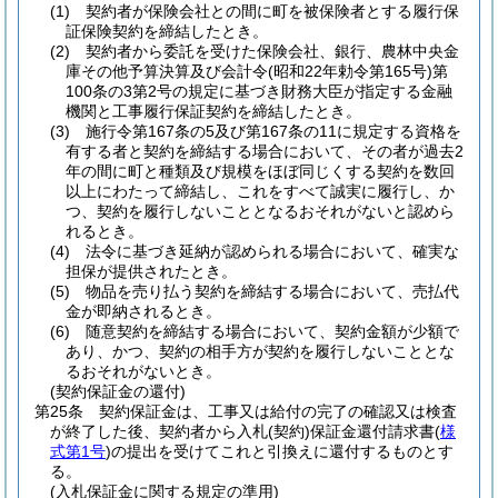
(1)
契約者が保険会社との間に町を被保険者とする履行保
証保険契約を締結したとき。
(2)
契約者から委託を受けた保険会社、銀行、農林中央金
庫その他予算決算及び会計令
(昭和22年勅令第165号)
第
100条の3第2号の規定に基づき財務大臣が指定する金融
機関と工事履行保証契約を締結したとき。
(3)
施行令第167条の5及び第167条の11に規定する資格を
有する者と契約を締結する場合において、その者が過去2
年の間に町と種類及び規模をほぼ同じくする契約を数回
以上にわたって締結し、これをすべて誠実に履行し、か
つ、契約を履行しないこととなるおそれがないと認めら
れるとき。
(4)
法令に基づき延納が認められる場合において、確実な
担保が提供されたとき。
(5)
物品を売り払う契約を締結する場合において、売払代
金が即納されるとき。
(6)
随意契約を締結する場合において、契約金額が少額で
あり、かつ、契約の相手方が契約を履行しないこととな
るおそれがないとき。
(契約保証金の還付)
第25条
契約保証金は、工事又は給付の完了の確認又は検査
が終了した後、契約者から入札
(契約)
保証金還付請求書
(
様
式第1号
)
の提出を受けてこれと引換えに還付するものとす
る。
(入札保証金に関する規定の準用)