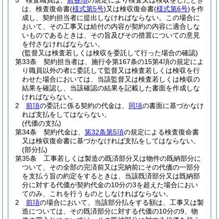
5
検査職員は、
前各項
の規定により検査又は検収をしたとき
は、検査復命書
(
様式第5号
)
又は検収復命書
(
様式第6号
)
を作
成し、契約担当者に提出しなければならない。
この場合に
おいて、その工事又は給付の内容が契約の内容に適合しな
いものであるときは、その旨及びその措置についての意見
を付さなければならない。
(監督又は検査若しくは検収を委託して行った場合の確認)
第33条
契約担当者は、施行令第167条の15第4項の規定によ
り職員以外の者に委託して監督又は検査若しくは検収を行
わせた場合においては、当該監督又は検査若しくは検収の
結果を確認し、当該確認の結果を記載した書面を作成しな
ければならない。
2
前項
の委託に係る契約の代金は、
同項
の書面に基づかなけ
れば支払をしてはならない。
(代価の支払)
第34条
契約代金は、
第32条第5項
の規定による検査復命書
又は検収復命書に基づかなければ支払をしてはならない。
(部分払)
第35条
工事若しくは製造の既済部分又は物件の既納部分に
ついて、その全部の完済前又は完納前にその代価の一部分
を支払う旨の約定をするときは、当該既済部分又は既納部
分に対する代価が契約代金の10分の3を超えた場合におい
てのみ、これを行うものとしなければならない。
2
前項
の場合において、当該部分払をする額は、工事又は製
造については、その既済部分に対する代価の10分の9、物