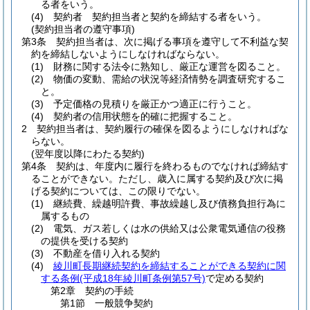
る者をいう。
(4)
契約者 契約担当者と契約を締結する者をいう。
(契約担当者の遵守事項)
第3条
契約担当者は、次に掲げる事項を遵守して不利益な契
約を締結しないようにしなければならない。
(1)
財務に関する法令に熟知し、厳正な運営を図ること。
(2)
物価の変動、需給の状況等経済情勢を調査研究するこ
と。
(3)
予定価格の見積りを厳正かつ適正に行うこと。
(4)
契約者の信用状態を的確に把握すること。
2
契約担当者は、契約履行の確保を図るようにしなければな
らない。
(翌年度以降にわたる契約)
第4条
契約は、年度内に履行を終わるものでなければ締結す
ることができない。
ただし、歳入に属する契約及び次に掲
げる契約については、この限りでない。
(1)
継続費、繰越明許費、事故繰越し及び債務負担行為に
属するもの
(2)
電気、ガス若しくは水の供給又は公衆電気通信の役務
の提供を受ける契約
(3)
不動産を借り入れる契約
(4)
綾川町長期継続契約を締結することができる契約に関
する条例
(平成18年綾川町条例第57号)
で定める契約
第2章
契約の手続
第1節
一般競争契約