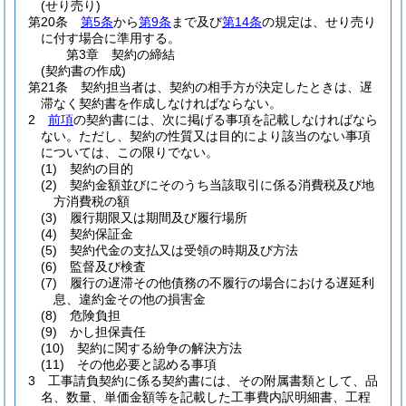
(せり売り)
第20条
第5条
から
第9条
まで及び
第14条
の規定は、せり売り
に付す場合に準用する。
第3章
契約の締結
(契約書の作成)
第21条
契約担当者は、契約の相手方が決定したときは、遅
滞なく契約書を作成しなければならない。
2
前項
の契約書には、次に掲げる事項を記載しなければなら
ない。
ただし、契約の性質又は目的により該当のない事項
については、この限りでない。
(1)
契約の目的
(2)
契約金額並びにそのうち当該取引に係る消費税及び地
方消費税の額
(3)
履行期限又は期間及び履行場所
(4)
契約保証金
(5)
契約代金の支払又は受領の時期及び方法
(6)
監督及び検査
(7)
履行の遅滞その他債務の不履行の場合における遅延利
息、違約金その他の損害金
(8)
危険負担
(9)
かし担保責任
(10)
契約に関する紛争の解決方法
(11)
その他必要と認める事項
3
工事請負契約に係る契約書には、その附属書類として、品
名、数量、単価金額等を記載した工事費内訳明細書、工程