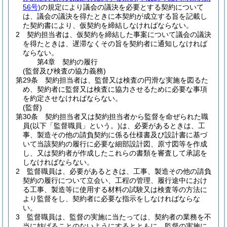
56号)
の規定により議会の議決を必要とする契約について
は、議会の議決を得たときに本契約が成立する旨を記載し
た契約書により、仮契約を締結しなければならない。
2
契約担当者は、仮契約を締結した事案について議会の議決
を得たときは、遅滞なくその旨を契約者に通知しなければ
ならない。
第4章
契約の履行
(監督及び検査の協力義務)
第29条
契約担当者は、監督又は検査の円滑な実施を図るた
め、契約者に監督又は検査に協力させるために必要な事項
を約定させなければならない。
(監督)
第30条
契約担当者又は契約担当者から監督を命ぜられた職
員
(以下「監督職員」という。)
は、必要があるときは、工
事、製造その他の請負契約に係る仕様書及び設計書に基づ
いて当該契約の履行に必要な細部設計図、原寸図等を作成
し、又は契約者が作成したこれらの書類を審査して承認を
しなければならない。
2
監督職員は、必要があるときは、工事、製造その他の請負
契約の履行について立会い、工程の管理、履行途中におけ
る工事、製造等に使用する材料の試験又は検査等の方法に
より監督をし、契約者に必要な指示をしなければならな
い。
3
監督職員は、監督の実施に当たっては、契約者の業務を不
当に妨げることのないようにするとともに、監督の実施に