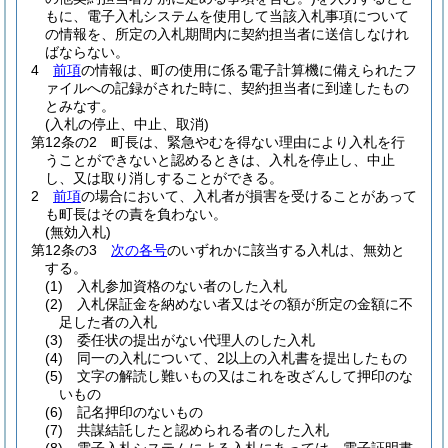
もに、電子入札システムを使用して当該入札事項について
の情報を、所定の入札期間内に契約担当者に送信しなけれ
ばならない。
4
前項
の情報は、町の使用に係る電子計算機に備えられたフ
ァイルへの記録がされた時に、契約担当者に到達したもの
とみなす。
(入札の停止、中止、取消)
第12条の2
町長は、緊急やむを得ない理由により入札を行
うことができないと認めるときは、入札を停止し、中止
し、又は取り消しすることができる。
2
前項
の場合において、入札者が損害を受けることがあって
も町長はその責を負わない。
(無効入札)
第12条の3
次の各号
のいずれかに該当する入札は、無効と
する。
(1)
入札参加資格のない者のした入札
(2)
入札保証金を納めない者又はその額が所定の金額に不
足した者の入札
(3)
委任状の提出がない代理人のした入札
(4)
同一の入札について、2以上の入札書を提出したもの
(5)
文字の解読し難いもの又はこれを改ざんして押印のな
いもの
(6)
記名押印のないもの
(7)
共謀結託したと認められる者のした入札