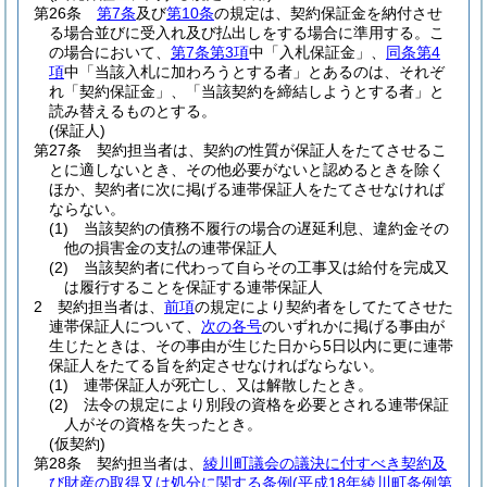
第26条
第7条
及び
第10条
の規定は、契約保証金を納付させ
る場合並びに受入れ及び払出しをする場合に準用する。
こ
の場合において、
第7条第3項
中「入札保証金」、
同条第4
項
中「当該入札に加わろうとする者」とあるのは、それぞ
れ「契約保証金」、「当該契約を締結しようとする者」と
読み替えるものとする。
(保証人)
第27条
契約担当者は、契約の性質が保証人をたてさせるこ
とに適しないとき、その他必要がないと認めるときを除く
ほか、契約者に次に掲げる連帯保証人をたてさせなければ
ならない。
(1)
当該契約の債務不履行の場合の遅延利息、違約金その
他の損害金の支払の連帯保証人
(2)
当該契約者に代わって自らその工事又は給付を完成又
は履行することを保証する連帯保証人
2
契約担当者は、
前項
の規定により契約者をしてたてさせた
連帯保証人について、
次の各号
のいずれかに掲げる事由が
生じたときは、その事由が生じた日から5日以内に更に連帯
保証人をたてる旨を約定させなければならない。
(1)
連帯保証人が死亡し、又は解散したとき。
(2)
法令の規定により別段の資格を必要とされる連帯保証
人がその資格を失ったとき。
(仮契約)
第28条
契約担当者は、
綾川町議会の議決に付すべき契約及
び財産の取得又は処分に関する条例
(平成18年綾川町条例第