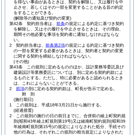
を得ない事由があるときは、契約を解除し、又は履行を中
止させ、若しくはその一部を変更することがある旨の約定
をすることができる。
(解除等の通知及び契約の変更)
第42条
契約担当者は、
前条
の規定による約定に基づき契約
を解除し、又はその履行を中止させるときは、その理由、
期間その他必要な事項を契約者に通知しなければならな
い。
2
契約担当者は、
前条第2項
の規定による約定に基づき契約
の一部を変更する必要があるときは、契約者と契約の変更
に関する契約を締結しなければならない。
(その他)
第43条
この規則に定めるもののほか、設計業務等委託及び
建築設計等業務委託については、別に定める契約約款によ
るものとする。
ただし、特に必要があると認められるとき
は、これによらないことができる。
2
前項
の別に定める契約約款は、町長が告示で定める。
附
則
(施行期日)
1
この規則は、平成18年3月21日から施行する。
(経過措置)
2
この規則の施行の日の前日までに、合併前の綾上町契約規
則
(昭和43年綾上町規則第19号)
又は綾南町契約規則
(昭和39
年綾南町規則第15号)
の規定によりなされた処分、手続その
他の行為は、それぞれこの規則の相当規定によりなされた