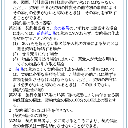
表、図面、設計書及び仕様書の添付がなければならない。
ただし、契約担当者が契約の性質その他特別の事由により
その添付の必要がないと認めるときは、その添付を省略す
ることができる。
(契約書の作成の省略)
第22条
契約担当者は、
次の各号
のいずれかに該当する場合
にあっては、
前条第1項
の規定にかかわらず、契約書の作成
を省略することができる。
(1)
30万円を超えない指名競争入札の方法による契約又は
随意契約を締結する場合
(2)
せり売りに付す場合
(3)
物品を売り払う場合において、買受人が代金を即納し
てその物品を引き取る場合
2
前項
の規定により契約書の作成を省略した場合において
は、契約に必要な事項を記載した請書その他これに準ずる
書類を提出させなければならない。
ただし、契約の内容に
より必要がないと認められるときは、この限りでない。
(契約保証金の額)
第23条
施行令第167条の16第1項の規定により納付させる契
約保証金の額は、契約代金の額の100分の10以上の額とす
る。
2
契約保証金には利子を付さない。
(契約保証金の減免)
第24条
契約担当者は、次に掲げるところにより、契約保証
金の全部又は一部を納付させないことができる。