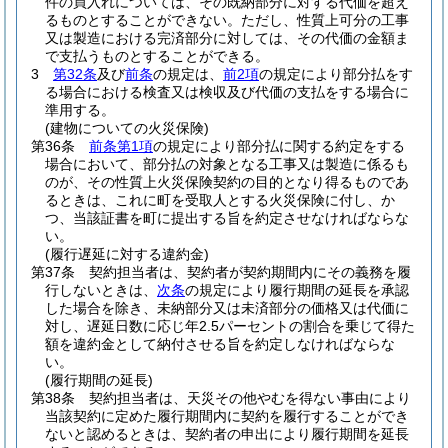
件の買入れについては、その既納部分に対する代価を超え
るものとすることができない。
ただし、性質上可分の工事
又は製造における完済部分に対しては、その代価の金額ま
で支払うものとすることができる。
3
第32条
及び
前条
の規定は、
前2項
の規定により部分払をす
る場合における検査又は検収及び代価の支払をする場合に
準用する。
(建物についての火災保険)
第36条
前条第1項
の規定により部分払に関する約定をする
場合において、部分払の対象となる工事又は製造に係るも
のが、その性質上火災保険契約の目的となり得るものであ
るときは、これに町を受取人とする火災保険に付し、か
つ、当該証書を町に提出する旨を約定させなければならな
い。
(履行遅延に対する違約金)
第37条
契約担当者は、契約者が契約期間内にその義務を履
行しないときは、
次条
の規定により履行期間の延長を承認
した場合を除き、未納部分又は未済部分の価格又は代価に
対し、遅延日数に応じ年2.5パーセントの割合を乗じて得た
額を違約金として納付させる旨を約定しなければならな
い。
(履行期間の延長)
第38条
契約担当者は、天災その他やむを得ない事由により
当該契約に定めた履行期間内に契約を履行することができ
ないと認めるときは、契約者の申出により履行期間を延長