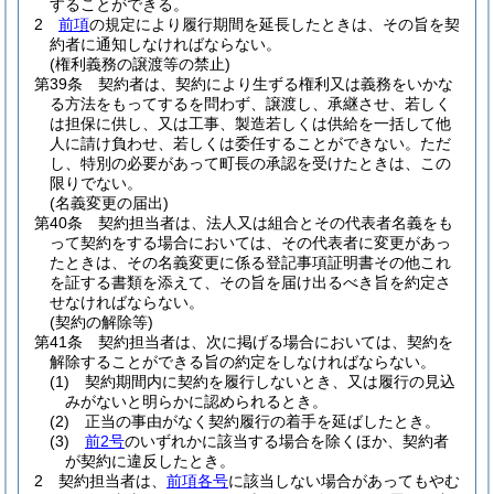
することができる。
2
前項
の規定により履行期間を延長したときは、その旨を契
約者に通知しなければならない。
(権利義務の譲渡等の禁止)
第39条
契約者は、契約により生ずる権利又は義務をいかな
る方法をもってするを問わず、譲渡し、承継させ、若しく
は担保に供し、又は工事、製造若しくは供給を一括して他
人に請け負わせ、若しくは委任することができない。
ただ
し、特別の必要があって町長の承認を受けたときは、この
限りでない。
(名義変更の届出)
第40条
契約担当者は、法人又は組合とその代表者名義をも
って契約をする場合においては、その代表者に変更があっ
たときは、その名義変更に係る登記事項証明書その他これ
を証する書類を添えて、その旨を届け出るべき旨を約定さ
せなければならない。
(契約の解除等)
第41条
契約担当者は、次に掲げる場合においては、契約を
解除することができる旨の約定をしなければならない。
(1)
契約期間内に契約を履行しないとき、又は履行の見込
みがないと明らかに認められるとき。
(2)
正当の事由がなく契約履行の着手を延ばしたとき。
(3)
前2号
のいずれかに該当する場合を除くほか、契約者
が契約に違反したとき。
2
契約担当者は、
前項各号
に該当しない場合があってもやむ