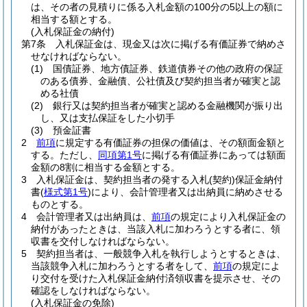
は、その者の見積りに係る入札金額の100分の5以上の額に
相当する額とする。
(入札保証金の納付)
第7条
入札保証金は、現金又は次に掲げる有価証券で納めさ
せなければならない。
(1)
国債証券、地方債証券、鉄道債券その他の政府の保証
のある債券、金融債、公社債及び契約担当者が確実と認
める社債
(2)
銀行又は契約担当者が確実と認める金融機関が振り出
し、又は支払保証をした小切手
(3)
預金証書
2
前項
に規定する有価証券の担保の価値は、その額面金額と
する。
ただし、
同項第1号
に掲げる有価証券にあっては額面
金額の8割に相当する金額とする。
3
入札保証金は、契約担当者の発する入札
(契約)
保証金納付
書
(
様式第1号
)
により、会計管理者又は出納員に納めさせる
ものとする。
4
会計管理者又は出納員は、
前項
の規定により入札保証金の
納付があったときは、当該入札に加わろうとする者に、領
収書を交付しなければならない。
5
契約担当者は、一般競争入札を執行しようとするときは、
当該競争入札に加わろうとする者をして、
前項
の規定によ
り交付を受けた入札保証金納付済領収書を提示させ、その
確認をしなければならない。
(入札保証金の免除)