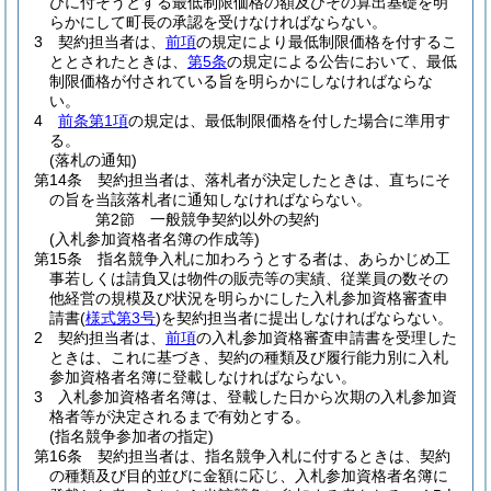
びに付そうとする最低制限価格の額及びその算出基礎を明
らかにして町長の承認を受けなければならない。
3
契約担当者は、
前項
の規定により最低制限価格を付するこ
ととされたときは、
第5条
の規定による公告において、最低
制限価格が付されている旨を明らかにしなければならな
い。
4
前条第1項
の規定は、最低制限価格を付した場合に準用す
る。
(落札の通知)
第14条
契約担当者は、落札者が決定したときは、直ちにそ
の旨を当該落札者に通知しなければならない。
第2節
一般競争契約以外の契約
(入札参加資格者名簿の作成等)
第15条
指名競争入札に加わろうとする者は、あらかじめ工
事若しくは請負又は物件の販売等の実績、従業員の数その
他経営の規模及び状況を明らかにした入札参加資格審査申
請書
(
様式第3号
)
を契約担当者に提出しなければならない。
2
契約担当者は、
前項
の入札参加資格審査申請書を受理した
ときは、これに基づき、契約の種類及び履行能力別に入札
参加資格者名簿に登載しなければならない。
3
入札参加資格者名簿は、登載した日から次期の入札参加資
格者等が決定されるまで有効とする。
(指名競争参加者の指定)
第16条
契約担当者は、指名競争入札に付するときは、契約
の種類及び目的並びに金額に応じ、入札参加資格者名簿に