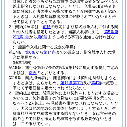
登載した者のうちから当該競争に参加する者をなるべく5人
以上指名しなければならない。
ただし、入札参加資格者名
簿に登載した者の中から指名することが困難であると認め
るときは、入札参加資格者名簿に登載されていない者と併
せて指定することができる。
2
契約担当者は、
前項
の規定により指名競争入札に付する契
約の入札者を指定したときは、当該入札者に対し、
第5条第
2項第1号
から
第6号
までに掲げる事項を通知しなければな
らない。
(一般競争入札に関する規定の準用)
第17条
第6条
から
第14条
までの規定は、指名競争入札の場
合に準用する。
(随意契約)
第18条
施行令第167条の2第1項第1号に規定する規則で定め
る額は、
別表
のとおりとする。
第19条
契約担当者は、随意契約により契約を締結しようと
するときは、あらかじめ、
第11条第3項
及び
第4項
の規定に
準じて予定価格を定めなければならない。
2
契約担当者は、随意契約により契約をしようとする場合に
おいては、契約書案その他見積りに必要な事項を示して、
なるべく2人以上から見積書を徴さなければならない。
ただ
し、国又は他の地方公共団体と契約しようとするとき、生
鮮食料品等で見積書を徴する暇がないとき、又は官報その
他のもので価格が確定し見積書を徴する必要がないとき
は、この限りでない。