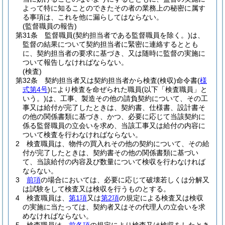
よって特に知ることのできたその者の業務上の秘密に属す
る事項は、これを他に漏らしてはならない。
(監督職員の報告)
第31条
監督職員
(契約担当者である監督職員を除く。)
は、
監督の結果について契約担当者に緊密に連絡するととも
に、契約担当者の要求に基づき、又は随時に監督の実施に
ついて報告しなければならない。
(検査)
第32条
契約担当者又は契約担当者から検査
(検収)
命令書
(
様
式第4号
)
により検査を命ぜられた職員
(以下「検査職員」と
いう。)
は、工事、製造その他の請負契約について、その工
事又は給付が完了したときは、契約書、仕様書、設計書そ
の他の関係書類に基づき、かつ、必要に応じて当該契約に
係る監督職員の立会いを求め、当該工事又は給付の内容に
ついて検査を行わなければならない。
2
検査職員は、物件の買入れその他の契約について、その給
付が完了したときは、契約書その他の関係書類に基づい
て、当該給付の内容及び数量について検収を行わなければ
ならない。
3
前項
の場合においては、必要に応じて破壊若しくは分解又
は試験をして検査又は検収を行うものとする。
4
検査職員は、
第1項
又は
第2項
の規定による検査又は検収
の実施に当たっては、契約者又はその代理人の立会いを求
めなければならない。