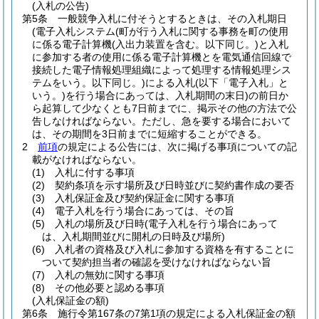
(入札の公告)
第5条
一般競争入札に付そうとするときは、その入札期日
(電子入札システム
(町が行う入札に関する事務を町の使用
に係る電子計算機
(入出力装置を含む。以下同じ。)
と入札
に参加する者の使用に係る電子計算機とを電気通信回線で
接続した電子情報処理組織によって処理する情報処理シス
テムをいう。以下同じ。)
による入札
(以下「電子入札」と
いう。)
を行う場合にあっては、入札期間の末日)
の前日か
ら起算して少なくとも7日前までに、掲示その他の方法で公
告しなければならない。
ただし、急を要する場合において
は、その期間を3日前までに短縮することができる。
2
前項
の規定による公告には、次に掲げる事項についての記
載がなければならない。
(1)
入札に付する事項
(2)
契約条項を示す場所及び日時並びに契約書作成の要否
(3)
入札保証金及び契約保証金に関する事項
(4)
電子入札を行う場合にあっては、その旨
(5)
入札の場所及び日時
(電子入札を行う場合にあって
は、入札期間並びに開札の日時及び場所)
(6)
入札者の資格及び入札に参加する資格を有することに
ついて契約担当者の確認を受けなければならない旨
(7)
入札の無効に関する事項
(8)
その他必要と認める事項
(入札保証金の額)
第6条
施行令第167条の7第1項の規定による入札保証金の額