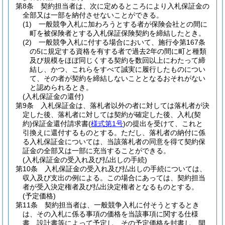
第8条
契約担当者は、次に定めるところにより入札保証金の
全部又は一部を納付させないことができる。
(1)
一般競争入札に加わろうとする者が保険会社との間に
町を被保険者とする入札保証保険契約を締結したとき。
(2)
一般競争入札に付する場合において、施行令第167条
の5に規定する資格を有する者で過去2年の間に町と種類
及び規模をほぼ同じくする契約を数回以上にわたって締
結し、かつ、これらをすべて誠実に履行したものについ
て、その者が契約を締結しないこととなるおそれがない
と認められるとき。
(入札保証金の還付)
第9条
入札保証金は、落札者以外の者に対しては落札者が決
定した後、落札者に対しては契約が確定した後、入札
(契
約)
保証金還付請求書
(
様式第1号
)
の提出を受けて、これと
引換えに還付するものとする。
ただし、落札者の納付に係
る入札保証金については、当該落札者の同意を得て契約保
証金の全部又は一部に充当することができる。
(入札保証金の受入れ及び払出しの手続)
第10条
入札保証金の受入れ及び払出しの手続については、
収入及び支出の例による。
この場合にあっては、契約担当
者が受入決定権者及び払出決定権者となるものとする。
(予定価格)
第11条
契約担当者は、一般競争入札に付そうとするとき
は、その入札に係る事項の価格を当該事項に関する仕様
書、設計書等によって予定し、その予定価格を封書し、開