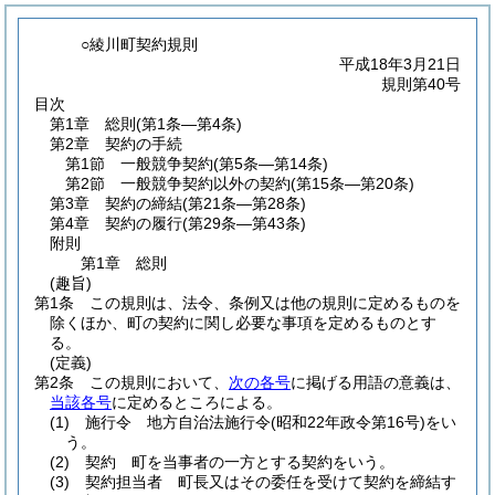
○綾川町契約規則
平成18年3月21日
規則第40号
目次
第1章
総則
(第1条―第4条)
第2章
契約の手続
第1節
一般競争契約
(第5条―第14条)
第2節
一般競争契約以外の契約
(第15条―第20条)
第3章
契約の締結
(第21条―第28条)
第4章
契約の履行
(第29条―第43条)
附則
第1章
総則
(趣旨)
第1条
この規則は、法令、条例又は他の規則に定めるものを
除くほか、町の契約に関し必要な事項を定めるものとす
る。
(定義)
第2条
この規則において、
次の各号
に掲げる用語の意義は、
当該各号
に定めるところによる。
(1)
施行令 地方自治法施行令
(昭和22年政令第16号)
をい
う。
(2)
契約 町を当事者の一方とする契約をいう。
(3)
契約担当者 町長又はその委任を受けて契約を締結す