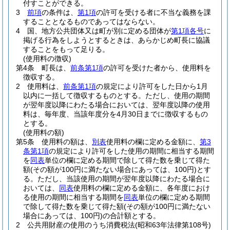
付すことができる。
3
前項
の条件は、
第1項
の許可を受ける者に不当な義務を課
することとなるものであってはならない。
4
国、地方公共団体又は町が別に定める団体が
第1項各号
に
掲げる行為をしようとするときは、あらかじめ町長に協議
することをもって足りる。
(使用料の徴収)
第4条
町長は、
前条第1項
の許可を受けた者から、使用料を
徴収する。
2
使用料は、
前条第1項
の規定により許可をした日から1月
以内に一括して徴収するものとする。
ただし、使用の期間
が翌年度以降にわたる場合においては、翌年度以降の使用
料は、毎年度、当該年度分を4月30日までに徴収するもの
とする。
(使用料の額)
第5条
使用料の額は、
別表
使用料の欄に定める金額に、
第3
条第1項
の規定により許可をした使用の期間に相当する期間
を
同表
単位の欄に定める期間で除して得た数を乗じて得た
額
(その額が100円に満たない場合にあっては、100円)
とす
る。
ただし、当該使用の期間が翌年度以降にわたる場合に
おいては、
同表
使用料の欄に定める金額に、各年度におけ
る使用の期間に相当する期間を
同表
単位の欄に定める期間
で除して得た数を乗じて得た額
(その額が100円に満たない
場合にあっては、100円)
の合計額とする。
2
公共用財産の使用のうち消費税法
(昭和63年法律第108号)