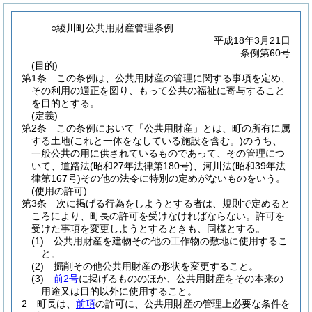
○綾川町公共用財産管理条例
平成18年3月21日
条例第60号
(目的)
第1条
この条例は、公共用財産の管理に関する事項を定め、
その利用の適正を図り、もって公共の福祉に寄与すること
を目的とする。
(定義)
第2条
この条例において「公共用財産」とは、町の所有に属
する土地
(これと一体をなしている施設を含む。)
のうち、
一般公共の用に供されているものであって、その管理につ
いて、道路法
(昭和27年法律第180号)
、河川法
(昭和39年法
律第167号)
その他の法令に特別の定めがないものをいう。
(使用の許可)
第3条
次に掲げる行為をしようとする者は、規則で定めると
ころにより、町長の許可を受けなければならない。
許可を
受けた事項を変更しようとするときも、同様とする。
(1)
公共用財産を建物その他の工作物の敷地に使用するこ
と。
(2)
掘削その他公共用財産の形状を変更すること。
(3)
前2号
に掲げるもののほか、公共用財産をその本来の
用途又は目的以外に使用すること。
2
町長は、
前項
の許可に、公共用財産の管理上必要な条件を