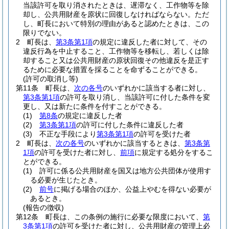
当該許可を取り消されたときは、遅滞なく、工作物等を除
却し、公共用財産を原状に回復しなければならない。
ただ
し、町長において特別の理由があると認めたときは、この
限りでない。
2
町長は、
第3条第1項
の規定に違反した者に対して、その
違反行為を中止すること、工作物等を移転し、若しくは除
却すること又は公共用財産の原状回復その他違反を是正す
るために必要な措置を採ることを命ずることができる。
(許可の取消し等)
第11条
町長は、
次の各号
のいずれかに該当する者に対し、
第3条第1項
の許可を取り消し、当該許可に付した条件を変
更し、又は新たに条件を付すことができる。
(1)
第8条
の規定に違反した者
(2)
第3条第1項
の許可に付した条件に違反した者
(3)
不正な手段により
第3条第1項
の許可を受けた者
2
町長は、
次の各号
のいずれかに該当するときは、
第3条第
1項
の許可を受けた者に対し、
前項
に規定する処分をするこ
とができる。
(1)
許可に係る公共用財産を国又は地方公共団体が使用す
る必要が生じたとき。
(2)
前号
に掲げる場合のほか、公益上やむを得ない必要が
あるとき。
(報告の徴収)
第12条
町長は、この条例の施行に必要な限度において、
第
3条第1項
の許可を受けた者に対し、公共用財産の管理上必