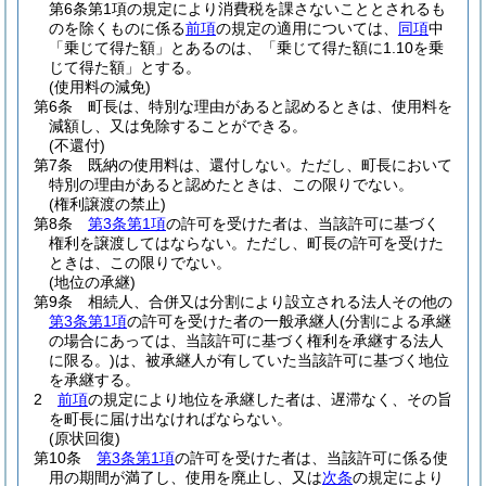
第6条第1項の規定により消費税を課さないこととされるも
のを除くものに係る
前項
の規定の適用については、
同項
中
「乗じて得た額」とあるのは、「乗じて得た額に1.10を乗
じて得た額」とする。
(使用料の減免)
第6条
町長は、特別な理由があると認めるときは、使用料を
減額し、又は免除することができる。
(不還付)
第7条
既納の使用料は、還付しない。
ただし、町長において
特別の理由があると認めたときは、この限りでない。
(権利譲渡の禁止)
第8条
第3条第1項
の許可を受けた者は、当該許可に基づく
権利を譲渡してはならない。
ただし、町長の許可を受けた
ときは、この限りでない。
(地位の承継)
第9条
相続人、合併又は分割により設立される法人その他の
第3条第1項
の許可を受けた者の一般承継人
(分割による承継
の場合にあっては、当該許可に基づく権利を承継する法人
に限る。)
は、被承継人が有していた当該許可に基づく地位
を承継する。
2
前項
の規定により地位を承継した者は、遅滞なく、その旨
を町長に届け出なければならない。
(原状回復)
第10条
第3条第1項
の許可を受けた者は、当該許可に係る使
用の期間が満了し、使用を廃止し、又は
次条
の規定により