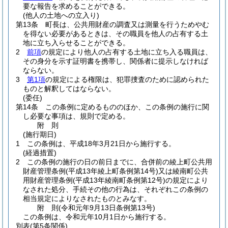
要な報告を求めることができる。
(他人の土地への立入り)
第13条
町長は、公共用財産の調査又は測量を行うためやむ
を得ない必要があるときは、その職員を他人の占有する土
地に立ち入らせることができる。
2
前項
の規定により他人の占有する土地に立ち入る職員は、
その身分を示す証明書を携帯し、関係者に提示しなければ
ならない。
3
第1項
の規定による権限は、犯罪捜査のために認められた
ものと解釈してはならない。
(委任)
第14条
この条例に定めるもののほか、この条例の施行に関
し必要な事項は、規則で定める。
附
則
(施行期日)
1
この条例は、平成18年3月21日から施行する。
(経過措置)
2
この条例の施行の日の前日までに、合併前の綾上町公共用
財産管理条例
(平成13年綾上町条例第14号)
又は綾南町公共
用財産管理条例
(平成13年綾南町条例第12号)
の規定により
なされた処分、手続その他の行為は、それぞれこの条例の
相当規定によりなされたものとみなす。
附
則
(令和元年9月13日
条例第13号)
この条例は、令和元年10月1日から施行する。
別表
(第5条関係)