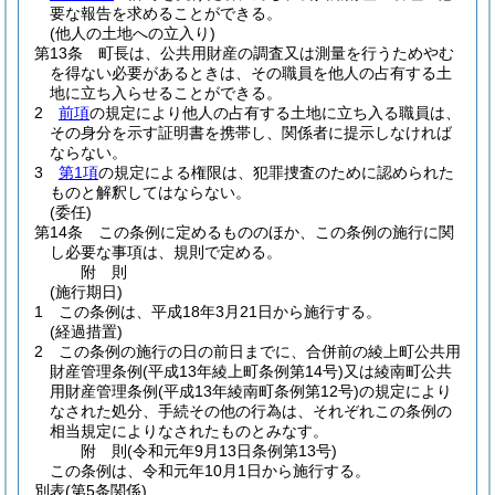
要な報告を求めることができる。
(他人の土地への立入り)
第13条
町長は、公共用財産の調査又は測量を行うためやむ
を得ない必要があるときは、その職員を他人の占有する土
地に立ち入らせることができる。
2
前項
の規定により他人の占有する土地に立ち入る職員は、
その身分を示す証明書を携帯し、関係者に提示しなければ
ならない。
3
第1項
の規定による権限は、犯罪捜査のために認められた
ものと解釈してはならない。
(委任)
第14条
この条例に定めるもののほか、この条例の施行に関
し必要な事項は、規則で定める。
附
則
(施行期日)
1
この条例は、平成18年3月21日から施行する。
(経過措置)
2
この条例の施行の日の前日までに、合併前の綾上町公共用
財産管理条例
(平成13年綾上町条例第14号)
又は綾南町公共
用財産管理条例
(平成13年綾南町条例第12号)
の規定により
なされた処分、手続その他の行為は、それぞれこの条例の
相当規定によりなされたものとみなす。
附
則
(令和元年9月13日
条例第13号)
この条例は、令和元年10月1日から施行する。
別表
(第5条関係)