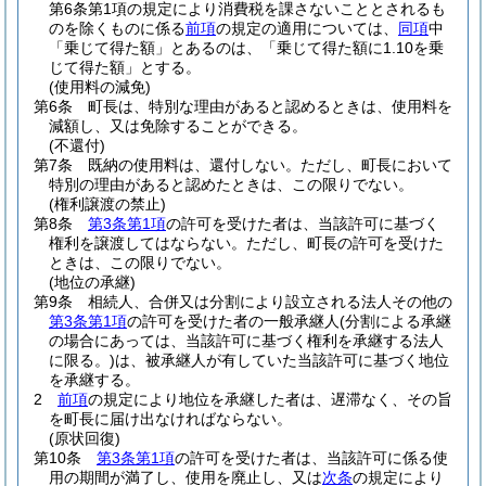
第6条第1項の規定により消費税を課さないこととされるも
のを除くものに係る
前項
の規定の適用については、
同項
中
「乗じて得た額」とあるのは、「乗じて得た額に1.10を乗
じて得た額」とする。
(使用料の減免)
第6条
町長は、特別な理由があると認めるときは、使用料を
減額し、又は免除することができる。
(不還付)
第7条
既納の使用料は、還付しない。
ただし、町長において
特別の理由があると認めたときは、この限りでない。
(権利譲渡の禁止)
第8条
第3条第1項
の許可を受けた者は、当該許可に基づく
権利を譲渡してはならない。
ただし、町長の許可を受けた
ときは、この限りでない。
(地位の承継)
第9条
相続人、合併又は分割により設立される法人その他の
第3条第1項
の許可を受けた者の一般承継人
(分割による承継
の場合にあっては、当該許可に基づく権利を承継する法人
に限る。)
は、被承継人が有していた当該許可に基づく地位
を承継する。
2
前項
の規定により地位を承継した者は、遅滞なく、その旨
を町長に届け出なければならない。
(原状回復)
第10条
第3条第1項
の許可を受けた者は、当該許可に係る使
用の期間が満了し、使用を廃止し、又は
次条
の規定により