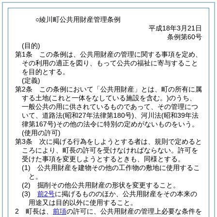
○綾川町公共用財産管理条例
平成18年3月21日
条例第60号
(目的)
第1条
この条例は、公共用財産の管理に関する事項を定め、
その利用の適正を図り、もって公共の福祉に寄与すること
を目的とする。
(定義)
第2条
この条例において「公共用財産」とは、町の所有に属
する土地
(これと一体をなしている施設を含む。)
のうち、
一般公共の用に供されているものであって、その管理につ
いて、道路法
(昭和27年法律第180号)
、河川法
(昭和39年法
律第167号)
その他の法令に特別の定めがないものをいう。
(使用の許可)
第3条
次に掲げる行為をしようとする者は、規則で定めると
ころにより、町長の許可を受けなければならない。
許可を
受けた事項を変更しようとするときも、同様とする。
(1)
公共用財産を建物その他の工作物の敷地に使用するこ
と。
(2)
掘削その他公共用財産の形状を変更すること。
(3)
前2号
に掲げるもののほか、公共用財産をその本来の
用途又は目的以外に使用すること。
2
町長は、
前項
の許可に、公共用財産の管理上必要な条件を