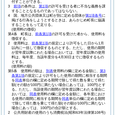
付すことができる。
3
前項
の条件は、
第1項
の許可を受ける者に不当な義務を課
することとなるものであってはならない。
4
国、地方公共団体又は町が別に定める団体が
第1項各号
に
掲げる行為をしようとするときは、あらかじめ町長に協議
することをもって足りる。
(使用料の徴収)
第4条
町長は、
前条第1項
の許可を受けた者から、使用料を
徴収する。
2
使用料は、
前条第1項
の規定により許可をした日から1月
以内に一括して徴収するものとする。
ただし、使用の期間
が翌年度以降にわたる場合においては、翌年度以降の使用
料は、毎年度、当該年度分を4月30日までに徴収するもの
とする。
(使用料の額)
第5条
使用料の額は、
別表
使用料の欄に定める金額に、
第3
条第1項
の規定により許可をした使用の期間に相当する期間
を
同表
単位の欄に定める期間で除して得た数を乗じて得た
額
(その額が100円に満たない場合にあっては、100円)
とす
る。
ただし、当該使用の期間が翌年度以降にわたる場合に
おいては、
同表
使用料の欄に定める金額に、各年度におけ
る使用の期間に相当する期間を
同表
単位の欄に定める期間
で除して得た数を乗じて得た額
(その額が100円に満たない
場合にあっては、100円)
の合計額とする。
2
公共用財産の使用のうち消費税法
(昭和63年法律第108号)