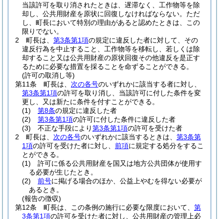
当該許可を取り消されたときは、遅滞なく、工作物等を除
却し、公共用財産を原状に回復しなければならない。
ただ
し、町長において特別の理由があると認めたときは、この
限りでない。
2
町長は、
第3条第1項
の規定に違反した者に対して、その
違反行為を中止すること、工作物等を移転し、若しくは除
却すること又は公共用財産の原状回復その他違反を是正す
るために必要な措置を採ることを命ずることができる。
(許可の取消し等)
第11条
町長は、
次の各号
のいずれかに該当する者に対し、
第3条第1項
の許可を取り消し、当該許可に付した条件を変
更し、又は新たに条件を付すことができる。
(1)
第8条
の規定に違反した者
(2)
第3条第1項
の許可に付した条件に違反した者
(3)
不正な手段により
第3条第1項
の許可を受けた者
2
町長は、
次の各号
のいずれかに該当するときは、
第3条第
1項
の許可を受けた者に対し、
前項
に規定する処分をするこ
とができる。
(1)
許可に係る公共用財産を国又は地方公共団体が使用す
る必要が生じたとき。
(2)
前号
に掲げる場合のほか、公益上やむを得ない必要が
あるとき。
(報告の徴収)
第12条
町長は、この条例の施行に必要な限度において、
第
3条第1項
の許可を受けた者に対し、公共用財産の管理上必