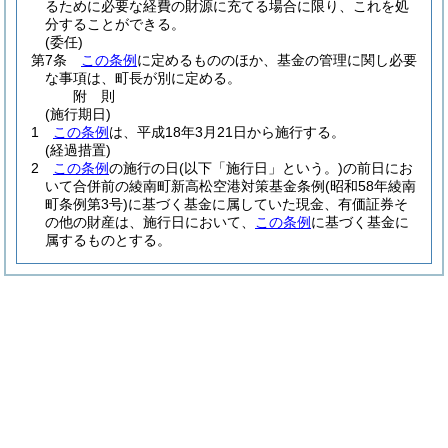
るために必要な経費の財源に充てる場合に限り、これを処
分することができる。
(委任)
第7条
この条例
に定めるもののほか、基金の管理に関し必要
な事項は、町長が別に定める。
附
則
(施行期日)
1
この条例
は、平成18年3月21日から施行する。
(経過措置)
2
この条例
の施行の日
(以下「施行日」という。)
の前日にお
いて合併前の綾南町新高松空港対策基金条例
(昭和58年綾南
町条例第3号)
に基づく基金に属していた現金、有価証券そ
の他の財産は、施行日において、
この条例
に基づく基金に
属するものとする。