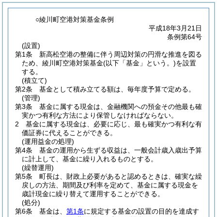
○綾川町空港対策基金条例
平成18年3月21日
条例第64号
(設置)
第1条
新高松空港の整備に伴う周辺対策の円滑な推進を図る
ため、綾川町空港対策基金
(以下「基金」という。)
を設置
する。
(積立て)
第2条
基金として積み立てる額は、毎年度予算で定める。
(管理)
第3条
基金に属する現金は、金融機関への預金その他最も確
実かつ有利な方法により保管しなければならない。
2
基金に属する現金は、必要に応じ、最も確実かつ有利な有
価証券に代えることができる。
(運用益金の処理)
第4条
基金の運用から生ずる収益は、一般会計歳入歳出予算
に計上して、基金に繰り入れるものとする。
(繰替運用)
第5条
町長は、財政上必要があると認めるときは、確実な繰
戻しの方法、期間及び利率を定めて、基金に属する現金を
歳計現金に繰り替えて運用することができる。
(処分)
第6条
基金は、
第1条
に規定する基金の設置の目的を達成す