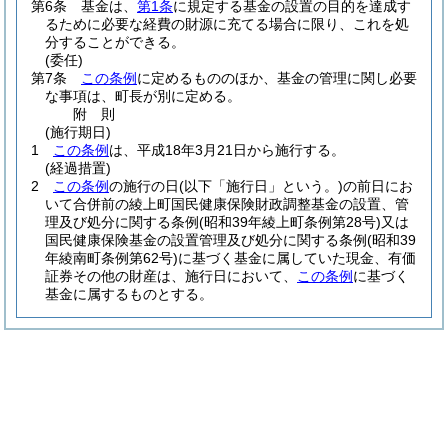
第6条
基金は、
第1条
に規定する基金の設置の目的を達成す
るために必要な経費の財源に充てる場合に限り、これを処
分することができる。
(委任)
第7条
この条例
に定めるもののほか、基金の管理に関し必要
な事項は、町長が別に定める。
附
則
(施行期日)
1
この条例
は、平成18年3月21日から施行する。
(経過措置)
2
この条例
の施行の日
(以下「施行日」という。)
の前日にお
いて合併前の綾上町国民健康保険財政調整基金の設置、管
理及び処分に関する条例
(昭和39年綾上町条例第28号)
又は
国民健康保険基金の設置管理及び処分に関する条例
(昭和39
年綾南町条例第62号)
に基づく基金に属していた現金、有価
証券その他の財産は、施行日において、
この条例
に基づく
基金に属するものとする。