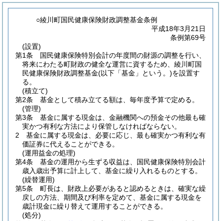
○綾川町国民健康保険財政調整基金条例
平成18年3月21日
条例第69号
(設置)
第1条
国民健康保険特別会計の年度間の財源の調整を行い、
将来にわたる町財政の健全な運営に資するため、綾川町国
民健康保険財政調整基金
(以下「基金」という。)
を設置す
る。
(積立て)
第2条
基金として積み立てる額は、毎年度予算で定める。
(管理)
第3条
基金に属する現金は、金融機関への預金その他最も確
実かつ有利な方法により保管しなければならない。
2
基金に属する現金は、必要に応じ、最も確実かつ有利な有
価証券に代えることができる。
(運用益金の処理)
第4条
基金の運用から生ずる収益は、国民健康保険特別会計
歳入歳出予算に計上して、基金に繰り入れるものとする。
(繰替運用)
第5条
町長は、財政上必要があると認めるときは、確実な繰
戻しの方法、期間及び利率を定めて、基金に属する現金を
歳計現金に繰り替えて運用することができる。
(処分)