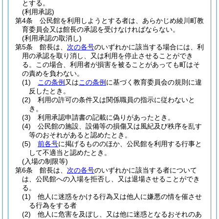
とする。
(利用承認)
第4条
公民館を利用しようとする者は、あらかじめ綾川町教
育委員会又は館長の承認を受けなければならない。
(利用承認の取消し)
第5条
館長は、
次の各号
のいずれかに該当する場合には、利
用の承認を取り消し、又は利用を停止させることができ
る。
この場合、利用者が損害を被ることがあっても町はそ
の責めを負わない。
(1)
この条例
又は
この条例
に基づく教育委員会の規則に違
反したとき。
(2)
利用の許可の条件又は関係職員の指示に従わないと
き。
(3)
利用承認申請書の記載に偽りがあったとき。
(4)
公民館の施設、設備等の損傷又は風紀及び秩序を乱す
等のおそれがあると認めたとき。
(5)
前各号
に掲げるもののほか、公民館を利用する行事と
して不適当と認めたとき。
(入場の制限等)
第6条
館長は、
次の各号
のいずれかに該当する者について
は、公民館への入場を拒否し、又は退場させることができ
る。
(1)
他人に迷惑をかける行為又は他人に嫌悪の情を催させ
る行為をする者
(2)
他人に危害を及ぼし、又は他に迷惑となるおそれのあ