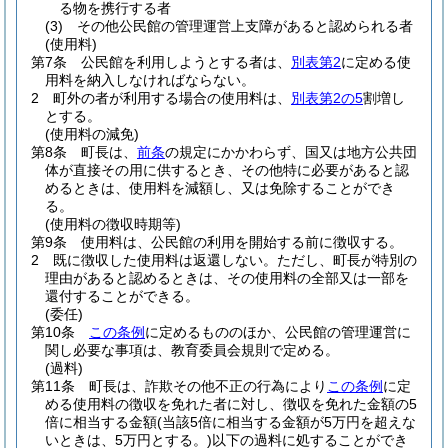
る物を携行する者
(3)
その他公民館の管理運営上支障があると認められる者
(使用料)
第7条
公民館を利用しようとする者は、
別表第2
に定める使
用料を納入しなければならない。
2
町外の者が利用する場合の使用料は、
別表第2の5
割増し
とする。
(使用料の減免)
第8条
町長は、
前条
の規定にかかわらず、国又は地方公共団
体が直接その用に供するとき、その他特に必要があると認
めるときは、使用料を減額し、又は免除することができ
る。
(使用料の徴収時期等)
第9条
使用料は、公民館の利用を開始する前に徴収する。
2
既に徴収した使用料は返還しない。
ただし、町長が特別の
理由があると認めるときは、その使用料の全部又は一部を
還付することができる。
(委任)
第10条
この条例
に定めるもののほか、公民館の管理運営に
関し必要な事項は、教育委員会規則で定める。
(過料)
第11条
町長は、詐欺その他不正の行為により
この条例
に定
める使用料の徴収を免れた者に対し、徴収を免れた金額の5
倍に相当する金額
(当該5倍に相当する金額が5万円を超えな
いときは、5万円とする。)
以下の過料に処することができ