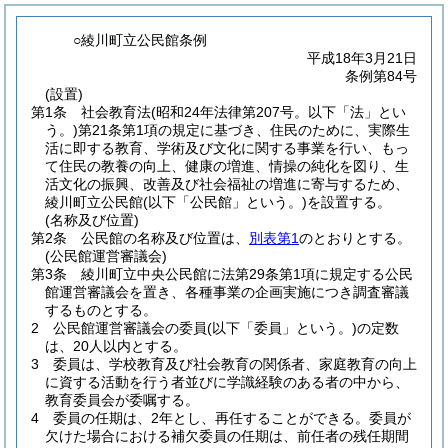
○綾川町立公民館条例
平成18年3月21日
条例第84号
(設置)
第1条
社会教育法
(昭和24年法律第207号。以下「法」とい
う。)
第21条第1項の規定に基づき、住民のために、実際生
活に即する教育、学術及び文化に関する事業を行い、もっ
て住民の教養の向上、健康の増進、情操の純化を図り、生
活文化の振興、改善及び社会福祉の増進に寄与するため、
綾川町立公民館
(以下「公民館」という。)
を設置する。
(名称及び位置)
第2条
公民館の名称及び位置は、
別表第1
のとおりとする。
(公民館運営審議会)
第3条
綾川町立中央公民館に法第29条第1項に規定する公民
館運営審議会を置き、各種事業の企画実施につき調査審議
するものとする。
2
公民館運営審議会の委員
(以下「委員」という。)
の定数
は、20人以内とする。
3
委員は、学校教育及び社会教育の関係者、家庭教育の向上
に資する活動を行う者並びに学識経験のある者の中から、
教育委員会が委嘱する。
4
委員の任期は、2年とし、再任することができる。
委員が
欠けた場合における補欠委員の任期は、前任者の残任期間