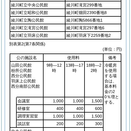
綾川町立中央公民館
綾川町滝宮299番地
綾川町立昭和公民館
綾川町畑田2390番地8
綾川町立陶公民館
綾川町陶5866番地1
綾川町立滝宮公民館
綾川町滝宮297番地6
綾川町立羽床公民館
綾川町羽床下2259番地2
別表第2
(第7条関係)
(単位：円)
公の施設名
使用料
備考
山田公民館
9時―12
13時―17
18時―2
冷暖房
枌所公民館
時
時
2時
を使用
西分公民館
する場
羽床上公民館
合は、
西分南部公民館
基本料
金の2
0％増と
会議室
1,000
1,000
1,500
する。
研修室
400
400
600
調理実習室
1,000
1,000
1,500
談話室
200
200
300