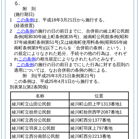
る。
附
則
(施行期日)
1
この条例
は、平成18年3月21日から施行する。
(経過措置)
2
この条例
の施行の日の前日までに、合併前の綾上町公民館
条例
(昭和30年綾上町条例第35号)
、綾南町公民館条例
(昭和
37年綾南町条例第51号)
又は綾南町使用料条例
(昭和55年綾
南町条例第9号)
(以下これらを「合併前の条例」という。)
の規定によりなされた処分、手続その他の行為は、それぞ
れ
この条例
の相当規定によりなされたものとみなす。
3
この条例
の施行の日の前日までにした行為に対する罰則の
適用については、なお合併前の条例の例による。
附
則
(平成25年3月21日
条例第21号)
この条例は、平成25年4月1日から施行する。
別表第1
(第2条関係)
名称
位置
綾川町立山田公民館
綾川町山田上甲1313番地1
綾川町立枌所公民館
綾川町枌所西甲2087番地1
綾川町立西分公民館
綾川町西分1377番地
綾川町立羽床上公民館
綾川町羽床上797番地
綾川町立西分南部公民館
綾川町西分2213番地