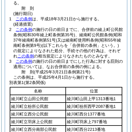
る。
附
則
(施行期日)
1
この条例
は、平成18年3月21日から施行する。
(経過措置)
2
この条例
の施行の日の前日までに、合併前の綾上町公民館
条例
(昭和30年綾上町条例第35号)
、綾南町公民館条例
(昭和
37年綾南町条例第51号)
又は綾南町使用料条例
(昭和55年綾
南町条例第9号)
(以下これらを「合併前の条例」という。)
の規定によりなされた処分、手続その他の行為は、それぞ
れ
この条例
の相当規定によりなされたものとみなす。
3
この条例
の施行の日の前日までにした行為に対する罰則の
適用については、なお合併前の条例の例による。
附
則
(平成25年3月21日
条例第21号)
この条例は、平成25年4月1日から施行する。
別表第1
(第2条関係)
名称
位置
綾川町立山田公民館
綾川町山田上甲1313番地1
綾川町立枌所公民館
綾川町枌所西甲2087番地1
綾川町立西分公民館
綾川町西分1377番地
綾川町立羽床上公民館
綾川町羽床上797番地
綾川町立西分南部公民館
綾川町西分2213番地