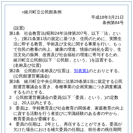
○綾川町立公民館条例
平成18年3月21日
条例第84号
(設置)
第1条
社会教育法
(昭和24年法律第207号。以下「法」とい
う。)
第21条第1項の規定に基づき、住民のために、実際生
活に即する教育、学術及び文化に関する事業を行い、もっ
て住民の教養の向上、健康の増進、情操の純化を図り、生
活文化の振興、改善及び社会福祉の増進に寄与するため、
綾川町立公民館
(以下「公民館」という。)
を設置する。
(名称及び位置)
第2条
公民館の名称及び位置は、
別表第1
のとおりとする。
(公民館運営審議会)
第3条
綾川町立中央公民館に法第29条第1項に規定する公民
館運営審議会を置き、各種事業の企画実施につき調査審議
するものとする。
2
公民館運営審議会の委員
(以下「委員」という。)
の定数
は、20人以内とする。
3
委員は、学校教育及び社会教育の関係者、家庭教育の向上
に資する活動を行う者並びに学識経験のある者の中から、
教育委員会が委嘱する。
4
委員の任期は、2年とし、再任することができる。
委員が
欠けた場合における補欠委員の任期は、前任者の残任期間