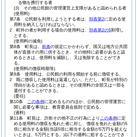
る物を携行する者
(3)
その他公民館の管理運営上支障があると認められる者
(使用料)
第7条
公民館を利用しようとする者は、
別表第2
に定める使
用料を納入しなければならない。
2
町外の者が利用する場合の使用料は、
別表第2の5
割増し
とする。
(使用料の減免)
第8条
町長は、
前条
の規定にかかわらず、国又は地方公共団
体が直接その用に供するとき、その他特に必要があると認
めるときは、使用料を減額し、又は免除することができ
る。
(使用料の徴収時期等)
第9条
使用料は、公民館の利用を開始する前に徴収する。
2
既に徴収した使用料は返還しない。
ただし、町長が特別の
理由があると認めるときは、その使用料の全部又は一部を
還付することができる。
(委任)
第10条
この条例
に定めるもののほか、公民館の管理運営に
関し必要な事項は、教育委員会規則で定める。
(過料)
第11条
町長は、詐欺その他不正の行為により
この条例
に定
める使用料の徴収を免れた者に対し、徴収を免れた金額の5
倍に相当する金額
(当該5倍に相当する金額が5万円を超えな
いときは、5万円とする。)
以下の過料に処することができ