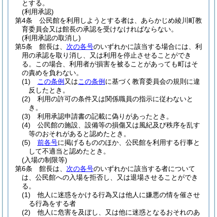
とする。
(利用承認)
第4条
公民館を利用しようとする者は、あらかじめ綾川町教
育委員会又は館長の承認を受けなければならない。
(利用承認の取消し)
第5条
館長は、
次の各号
のいずれかに該当する場合には、利
用の承認を取り消し、又は利用を停止させることができ
る。
この場合、利用者が損害を被ることがあっても町はそ
の責めを負わない。
(1)
この条例
又は
この条例
に基づく教育委員会の規則に違
反したとき。
(2)
利用の許可の条件又は関係職員の指示に従わないと
き。
(3)
利用承認申請書の記載に偽りがあったとき。
(4)
公民館の施設、設備等の損傷又は風紀及び秩序を乱す
等のおそれがあると認めたとき。
(5)
前各号
に掲げるもののほか、公民館を利用する行事と
して不適当と認めたとき。
(入場の制限等)
第6条
館長は、
次の各号
のいずれかに該当する者について
は、公民館への入場を拒否し、又は退場させることができ
る。
(1)
他人に迷惑をかける行為又は他人に嫌悪の情を催させ
る行為をする者
(2)
他人に危害を及ぼし、又は他に迷惑となるおそれのあ