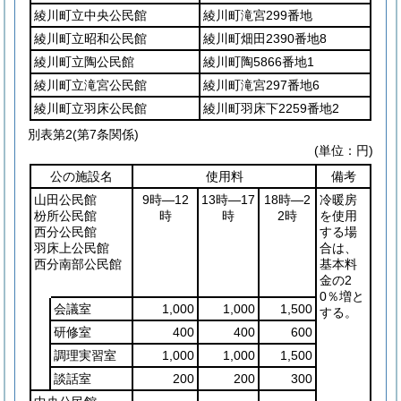
綾川町立中央公民館
綾川町滝宮299番地
綾川町立昭和公民館
綾川町畑田2390番地8
綾川町立陶公民館
綾川町陶5866番地1
綾川町立滝宮公民館
綾川町滝宮297番地6
綾川町立羽床公民館
綾川町羽床下2259番地2
別表第2
(第7条関係)
(単位：円)
公の施設名
使用料
備考
山田公民館
9時―12
13時―17
18時―2
冷暖房
枌所公民館
時
時
2時
を使用
西分公民館
する場
羽床上公民館
合は、
西分南部公民館
基本料
金の2
0％増と
会議室
1,000
1,000
1,500
する。
研修室
400
400
600
調理実習室
1,000
1,000
1,500
談話室
200
200
300