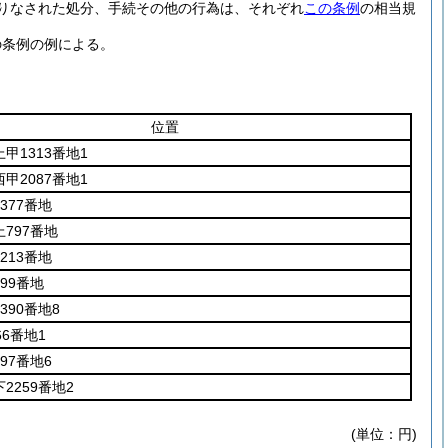
りなされた処分、手続その他の行為は、それぞれ
この条例
の相当規
の条例の例による。
位置
甲1313番地1
甲2087番地1
377番地
797番地
213番地
99番地
390番地8
66番地1
97番地6
2259番地2
(単位：円)