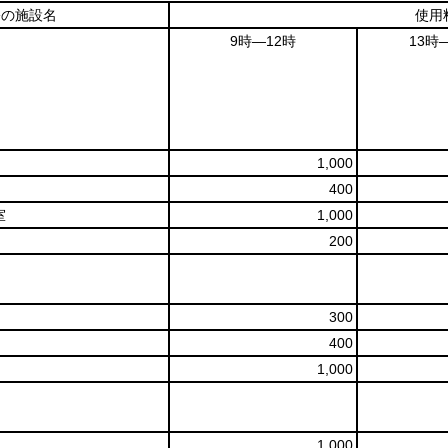
公の施設名
使用
9時―12時
13時
1,000
400
室
1,000
200
300
400
1,000
1,000