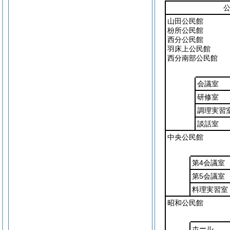
山田公民館
枌所公民館
西分公民館
羽床上公民館
西分南部公民館
会議室
研修室
調理実習
談話室
中央公民館
第4会議室
第5会議室
料理実習室
昭和公民館
ホール