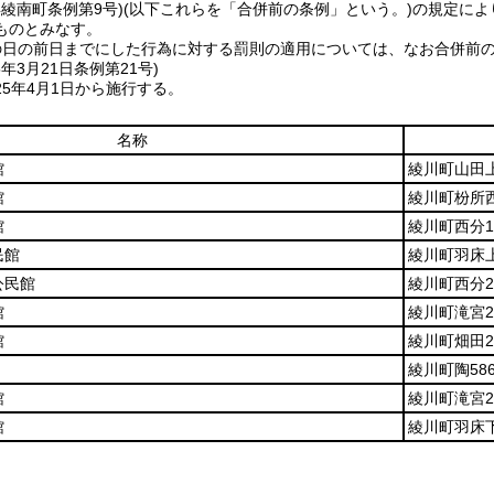
年綾南町条例第9号)
(以下これらを「合併前の条例」という。)
の規定によ
ものとみなす。
の日の前日までにした行為に対する罰則の適用については、なお合併前
5年3月21日
条例第21号)
5年4月1日から施行する。
名称
館
綾川町山田上
館
綾川町枌所西
館
綾川町西分1
民館
綾川町羽床上
公民館
綾川町西分2
館
綾川町滝宮2
館
綾川町畑田2
綾川町陶58
館
綾川町滝宮2
館
綾川町羽床下