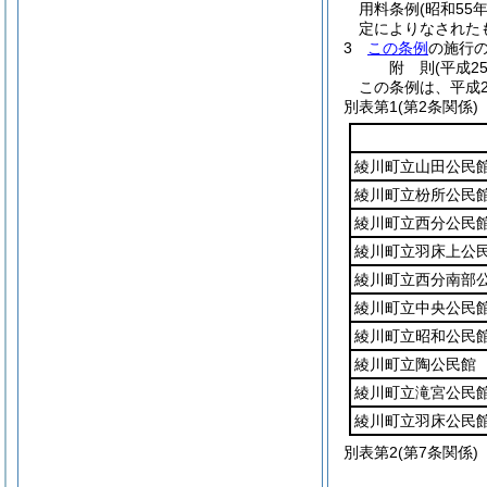
用料条例
(昭和55
定によりなされた
3
この条例
の施行
附
則
(平成2
この条例は、平成2
別表第1
(第2条関係)
綾川町立山田公民
綾川町立枌所公民
綾川町立西分公民
綾川町立羽床上公
綾川町立西分南部
綾川町立中央公民
綾川町立昭和公民
綾川町立陶公民館
綾川町立滝宮公民
綾川町立羽床公民
別表第2
(第7条関係)