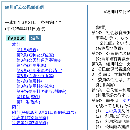
綾川町立公民館条例
○綾川町立公
平成18年3月21日 条例第84号
(設置)
(平成25年4月1日施行)
第1条
社会教育法
(
事業を行い、もっ
条項目次
沿革
「公民館」という。
本則
(名称及び位置)
第1条
(設置)
第2条
公民館の名
第2条
(名称及び位置)
(公民館運営審議会
第3条
(公民館運営審議会)
第3条
綾川町立中
第4条
(利用承認)
2
公民館運営審議
第5条
(利用承認の取消し)
3
委員は、学校教
第6条
(入場の制限等)
4
委員の任期は、2
第7条
(使用料)
(利用承認)
第8条
(使用料の減免)
第4条
公民館を利
第9条
(使用料の徴収時期等)
(利用承認の取消し
第10条
(委任)
第5条
館長は、
次
第11条
(過料)
があっても町はそ
附則
(1)
この条例
又は
附則
(平成25年3月21日条例第21号)
(2)
利用の許可の
別表第1
(第2条関係)
(3)
利用承認申請
別表第2
(第7条関係)
(4)
公民館の施設