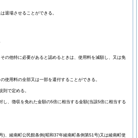
又は退場させることができる。
。
、その他特に必要があると認めるときは、使用料を減額し、又は免
その使用料の全部又は一部を還付することができる。
規則で定める。
対し、徴収を免れた金額の5倍に相当する金額
(当該5倍に相当する
号)
、綾南町公民館条例
(昭和37年綾南町条例第51号)
又は綾南町使