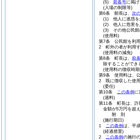
(5)
前各号
に掲げ
(入場の制限等)
第6条
館長は、
次
(1)
他人に迷惑を
(2)
他人に危害を
(3)
その他公民館
(使用料)
第7条
公民館を利
2
町外の者が利用
(使用料の減免)
第8条
町長は、
前
除することができ
(使用料の徴収時期
第9条
使用料は、
2
既に徴収した使
(委任)
第10条
この条例
に
(過料)
第11条
町長は、詐
金額が5万円を超え
附
則
(施行期日)
1
この条例
は、平成
(経過措置)
2
この条例
の施行