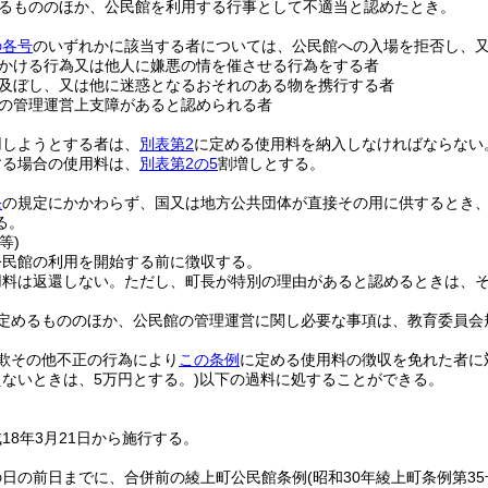
るもののほか、公民館を利用する行事として不適当と認めたとき。
の各号
のいずれかに該当する者については、公民館への入場を拒否し、
かける行為又は他人に嫌悪の情を催させる行為をする者
及ぼし、又は他に迷惑となるおそれのある物を携行する者
の管理運営上支障があると認められる者
用しようとする者は、
別表第2
に定める使用料を納入しなければならない
する場合の使用料は、
別表第2の5
割増しとする。
条
の規定にかかわらず、国又は地方公共団体が直接その用に供するとき
る。
等)
公民館の利用を開始する前に徴収する。
用料は返還しない。
ただし、町長が特別の理由があると認めるときは、
定めるもののほか、公民館の管理運営に関し必要な事項は、教育委員会
欺その他不正の行為により
この条例
に定める使用料の徴収を免れた者に
ないときは、5万円とする。)
以下の過料に処することができる。
18年3月21日から施行する。
の日の前日までに、合併前の綾上町公民館条例
(昭和30年綾上町条例第35