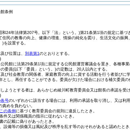
民館条例
昭和24年法律第207号。以下「法」という。)
第21条第1項の規定に基
て住民の教養の向上、健康の増進、情操の純化を図り、生活文化の振興
)
を設置する。
称及び位置は、
別表第1
のとおりとする。
)
央公民館に法第29条第1項に規定する公民館運営審議会を置き、各種事
会の委員
(以下「委員」という。)
の定数は、20人以内とする。
育及び社会教育の関係者、家庭教育の向上に資する活動を行う者並びに
年とし、再任することができる。
委員が欠けた場合における補欠委員の
用しようとする者は、あらかじめ綾川町教育委員会又は館長の承認を受
)
の各号
のいずれかに該当する場合には、利用の承認を取り消し、又は利
の責めを負わない。
この条例
に基づく教育委員会の規則に違反したとき。
条件又は関係職員の指示に従わないとき。
書の記載に偽りがあったとき。
、設備等の損傷又は風紀及び秩序を乱す等のおそれがあると認めたとき