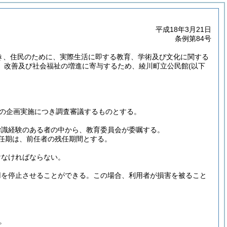
平成18年3月21日
条例第84号
づき、住民のために、実際生活に即する教育、学術及び文化に関する
、改善及び社会福祉の増進に寄与するため、綾川町立公民館
(以下
業の企画実施につき調査審議するものとする。
学識経験のある者の中から、教育委員会が委嘱する。
任期は、前任者の残任期間とする。
けなければならない。
用を停止させることができる。
この場合、利用者が損害を被ること
。