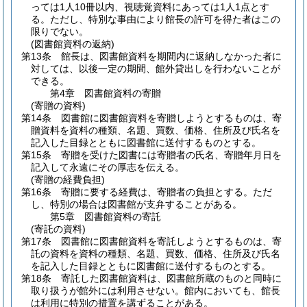
っては1人10冊以内、視聴覚資料にあっては1人1点とす
る。
ただし、特別な事由により館長の許可を得た者はこの
限りでない。
(図書館資料の返納)
第13条
館長は、図書館資料を期間内に返納しなかった者に
対しては、以後一定の期間、館外貸出しを行わないことが
できる。
第4章
図書館資料の寄贈
(寄贈の資料)
第14条
図書館に図書館資料を寄贈しようとするものは、寄
贈資料を資料の種類、名題、買数、価格、住所及び氏名を
記入した目録とともに図書館に送付するものとする。
第15条
寄贈を受けた図書には寄贈者の氏名、寄贈年月日を
記入して永遠にその厚志を伝える。
(寄贈の経費負担)
第16条
寄贈に要する経費は、寄贈者の負担とする。
ただ
し、特別の場合は図書館が支弁することがある。
第5章
図書館資料の寄託
(寄託の資料)
第17条
図書館に図書館資料を寄託しようとするものは、寄
託の資料を資料の種類、名題、買数、価格、住所及び氏名
を記入した目録とともに図書館に送付するものとする。
第18条
寄託した図書館資料は、図書館所蔵のものと同時に
取り扱うが館外には利用させない。
館内においても、館長
は利用に特別の措置を講ずることがある。