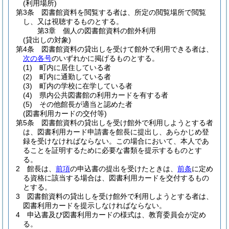
(利用場所)
第3条
図書館資料を閲覧する者は、所定の閲覧場所で閲覧
し、又は視聴するものとする。
第3章
個人の図書館資料の館外利用
(貸出しの対象)
第4条
図書館資料の貸出しを受けて館外で利用できる者は、
次の各号
のいずれかに掲げるものとする。
(1)
町内に居住している者
(2)
町内に通勤している者
(3)
町内の学校に在学している者
(4)
県内公共図書館の利用カードを有する者
(5)
その他館長が適当と認めた者
(図書利用カードの交付等)
第5条
図書館資料の貸出しを受け館外で利用しようとする者
は、図書利用カード申請書を館長に提出し、あらかじめ登
録を受けなければならない。
この場合において、本人であ
ることを証明するために必要な書類を提示するものとす
る。
2
館長は、
前項
の申込書の提出を受けたときは、
前条
に定め
る資格に該当する場合は、図書利用カードを交付するもの
とする。
3
図書館資料の貸出しを受け館外で利用しようとする者は、
図書利用カードを提示しなければならない。
4
申込書及び図書利用カードの様式は、教育委員会が定め
る。