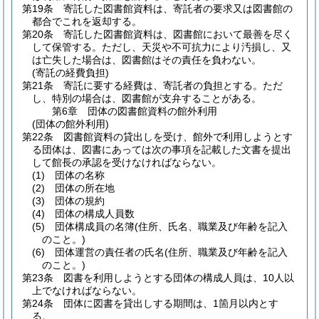
第19条
寄託した図書館資料は、寄託者の要求又は図書館の
都合でこれを返却する。
第20条
寄託した図書館資料は、図書館において最善を尽く
して保管する。
ただし、天災や不可抗力により汚損し、又
は亡失した場合は、図書館はその責任を負わない。
(寄託の経費負担)
第21条
寄託に要する経費は、寄託者の負担とする。
ただ
し、特別の場合は、図書館が支弁することがある。
第6章
団体の図書館資料の館外利用
(団体の館外利用)
第22条
図書館資料の貸出しを受け、館外で利用しようとす
る団体は、図書にあっては次の事項を記載した文書を提出
して館長の承認を受けなければならない。
(1)
団体の名称
(2)
団体の所在地
(3)
団体の規約
(4)
団体の構成人員数
(5)
団体構成員の名簿
(住所、氏名、職業及び年齢を記入
のこと。)
(6)
団体運営の責任者の氏名
(住所、職業及び年齢を記入
のこと。)
第23条
図書を利用しようとする団体の構成人員は、10人以
上でなければならない。
第24条
団体に図書を貸出しする期間は、1箇月以内とす
る。