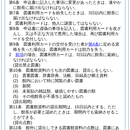
第6条
申込書に記入した事項に変更があったときは、速やか
に館長に届け出なければならない。
第7条
図書利用カードを紛失したときは、3日以内に館長に
届け出なければならない。
2
図書利用カードは、他人に譲渡してはならない。
第8条
申込書に虚偽の事項を記入し、図書利用カードを改ざ
んし、又は不正な方法で悪用した場合は、再び図書利用カ
ードを交付しない。
第9条
図書利用カードの交付を受けた者が
第4条
に定める資
格を失った場合は、図書利用カードは効力を失う。
2
前項
の場合、図書利用カードは、3日以内に館長に返納し
なければならない。
(貸出禁止図書)
第10条
図書館資料のうち次の図書は、貸出しをしない。
(1)
貴重図書、辞書辞典、法帳、目録及び郷土資料
(2)
館内において特に閲覧の多い図書
(3)
新聞
(4)
未装貼の雑誌類、破損しやすい図書の類
(5)
その他館長が不適当と認めたもの
(貸出期間)
第11条
図書館資料の貸出期間は、15日以内とする。
ただ
し、館長が必要と認めたときは、期間内でも返納させるこ
とができる。
(貸出点数)
第12条
館外に貸出しできる図書館資料の点数は、図書にあ