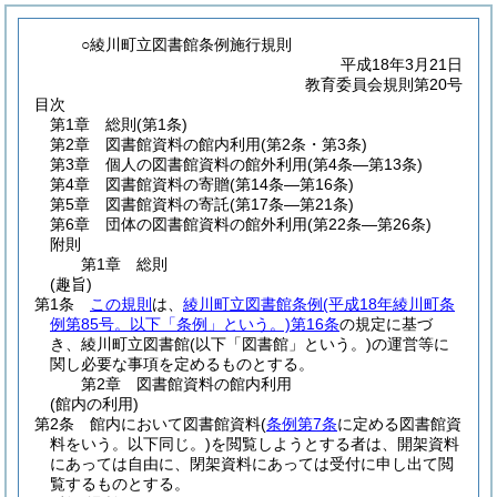
○綾川町立図書館条例施行規則
平成18年3月21日
教育委員会規則第20号
目次
第1章
総則
(第1条)
第2章
図書館資料の館内利用
(第2条・第3条)
第3章
個人の図書館資料の館外利用
(第4条―第13条)
第4章
図書館資料の寄贈
(第14条―第16条)
第5章
図書館資料の寄託
(第17条―第21条)
第6章
団体の図書館資料の館外利用
(第22条―第26条)
附則
第1章
総則
(趣旨)
第1条
この規則
は、
綾川町立図書館条例
(平成18年綾川町条
例第85号。以下「条例」という。)
第16条
の規定に基づ
き、綾川町立図書館
(以下「図書館」という。)
の運営等に
関し必要な事項を定めるものとする。
第2章
図書館資料の館内利用
(館内の利用)
第2条
館内において図書館資料
(
条例第7条
に定める図書館資
料をいう。以下同じ。)
を閲覧しようとする者は、開架資料
にあっては自由に、閉架資料にあっては受付に申し出て閲
覧するものとする。