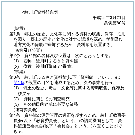
○綾川町資料館条例
平成18年3月21日
条例第86号
(設置)
第1条
郷土の歴史、文化等に関する資料の収集、保存、活用
を図り、郷土の歴史と文化に対する認識を深め、学術及び
地方文化の発展に寄与するため、資料館を設置する。
(名称及び位置)
第2条
資料館の名称及び位置は、次のとおりとする。
(1)
名称 綾川町ふるさと資料館
(2)
位置 綾川町陶5877番地1
(事業)
第3条
綾川町ふるさと資料館
(以下「資料館」という。)
は、
第1条
の設置の目的を達成するため、次の事業を行う。
(1)
郷土の歴史、考古、文化等に関する資料収集、保存及
び展示
(2)
資料に関しての調査研究
(3)
その他目的達成に必要な業務
(運営委員会)
第4条
資料館の運営管理の適正を期するため、綾川町教育委
員会
(以下「教育委員会」という。)
の諮問機関として、資
料館運営委員会
(以下「委員会」という。)
を置くことがで
きる。