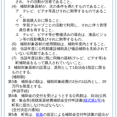
され、その活動が活発であること。
(4)
補助対象器材が、次の条件を満たすものであること。
ア
テレビ、ビデオ等及びそれに附帯するものであるこ
と。
イ
新規購入分に限ること。
ウ
学習グループごとの活動で利用し、それに伴う管理
責任者を有すること。
エ
テレビ、ビデオ等が整備済みの場合は、液晶ビジョ
ン等の投影機及びそれに附帯するもの。
(5)
補助対象器材の使用開始は、補助年度内とすること。
(6)
当該年度に公民館建設補助及び備品補助を支給されて
いない公民館であること。
(7)
当該年度以前に既に同種の器材
(テレビ、ビデオ等)
を
町補助金をもって購入されていないこと。
3
補助対象器材の設置は、原則として1自治会1指定に限る
ものとする。
(補助額)
第3条
補助金の額は、補助対象経費の2分の1以内とし、20
万円を限度とする。
(申請手続)
第4条
補助金の交付を受けようとする公民館は、自治
(公民
館・集会所)
視聴覚器材費補助金交付申請書
(
様式第1号
)
を
町長に提出しなければならない。
(交付決定の通知)
第5条
町長は、
前条
の規定による補助金交付申請書の提出が