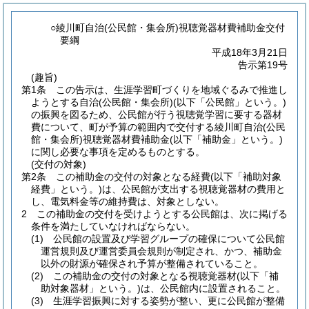
○綾川町自治(公民館・集会所)視聴覚器材費補助金交付
要綱
平成18年3月21日
告示第19号
(趣旨)
第1条
この告示は、生涯学習町づくりを地域ぐるみで推進し
ようとする自治
(公民館・集会所)
(以下「公民館」という。)
の振興を図るため、公民館が行う視聴覚学習に要する器材
費について、町が予算の範囲内で交付する綾川町自治
(公民
館・集会所)
視聴覚器材費補助金
(以下「補助金」という。)
に関し必要な事項を定めるものとする。
(交付の対象)
第2条
この補助金の交付の対象となる経費
(以下「補助対象
経費」という。)
は、公民館が支出する視聴覚器材の費用と
し、電気料金等の維持費は、対象としない。
2
この補助金の交付を受けようとする公民館は、次に掲げる
条件を満たしていなければならない。
(1)
公民館の設置及び学習グループの確保について公民館
運営規則及び運営委員会規則が制定され、かつ、補助金
以外の財源が確保され予算が整備されていること。
(2)
この補助金の交付の対象となる視聴覚器材
(以下「補
助対象器材」という。)
は、公民館内に設置されること。
(3)
生涯学習振興に対する姿勢が整い、更に公民館が整備