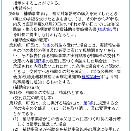
指示をすることができる。
(実績報告)
第9条
補助事業者は、補助対象器材の購入を完了したとき
(廃止の承認を受けたときを含む。)
は、その日から30日以
内又は当該年度の3月20日のいずれか早い日までに自治
(公
民館・集会所)
視聴覚器材費補助金実績報告書
(
様式第3号
)
を町長に提出しなければならない。
(補助金の額の確定)
第10条
町長は、
前条
の報告を受けた場合には、実績報告書
その他の書類の審査及び必要に応じて現地調査などを行
い、その報告に係る補助事業の実施結果が補助金の交付の
決定の内容
(
第7条
の規定に基づく承認をした場合は、その
承認された内容)
及びこれに付した条件に適合すると認めた
ときは、交付すべき補助金の額を確定し、自治
(公民館・集
会所)
視聴覚器材費補助金確定通知書
(
様式第4号
)
により補
助事業者に通知するものとする。
(補助金の支払)
第11条
補助金の支払は、精算払とする。
(交付決定の取消し等)
第12条
町長は、次に掲げる場合には、
第5条
に規定する交
付の決定の全部若しくは一部を取り消し、又は変更するこ
とができる。
(1)
補助事業者がこの告示又はこれに基づく町長の処分若
しくは指示に違反した場合
(2)
補助事業者が補助金を補助事業以外の用途に使用した