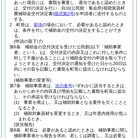
あった場合には、書類を審査し、適当であると認めたとき
は、交付の決定を行い、自治
(公民館・集会所)
視聴覚器材
費補助金交付決定書
(
様式第2号
)
を申請者に送付するものと
する。
2
町長は、
前項
の場合において、必要があると認めたとき
は、条件を付して補助金の交付の決定をすることができ
る。
(申請の取下げ)
第6条
補助金の交付決定を受けた公民館
(以下「補助事業
者」という。)
は、交付決定の内容又はこれに付した条件に
対して不服があることにより補助金交付の申請を取り下げ
ようとするときは、交付決定の通知を受けた日から20日以
内にその旨を記載した書面を町長に提出しなければならな
い。
(補助事業の変更等)
第7条
補助事業者は、
次の各号
いずれかに該当するときは、
あらかじめその内容及び理由を記載した書類を町長に提出
し、その承認を受けなければならない。
(1)
事業を廃止し、又は補助対象となる要件を欠くことと
なるとき。
(2)
補助対象器材を変更するとき、又は年度内使用が危ぶ
まれるとき。
(状況報告)
第8条
町長は、必要があると認めたときは、補助事業に関し
補助事業者から報告を求め、若しくは調査し、又は必要な