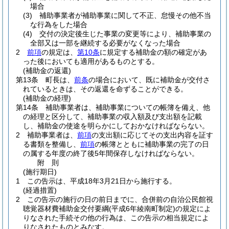
場合
(3)
補助事業者が補助事業に関して不正、怠慢その他不当
な行為をした場合
(4)
交付の決定後生じた事業の変更等により、補助事業の
全部又は一部を継続する必要がなくなった場合
2
前項
の規定は、
第10条
に規定する補助金の額の確定があ
った後においても適用があるものとする。
(補助金の返還)
第13条
町長は、
前条
の場合において、既に補助金が交付さ
れているときは、その返還を命ずることができる。
(補助金の経理)
第14条
補助事業者は、補助事業についての帳簿を備え、他
の経理と区分して、補助事業の収入額及び支出額を記載
し、補助金の使途を明らかにしておかなければならない。
2
補助事業者は、
前項
の支出額に応じてその支出内容を証す
る書類を整備し、
前項
の帳簿とともに補助事業の完了の日
の属する年度の終了後5年間保存しなければならない。
附
則
(施行期日)
1
この告示は、平成18年3月21日から施行する。
(経過措置)
2
この告示の施行の日の前日までに、合併前の自治公民館視
聴覚器材費補助金交付要綱
(平成6年綾南町制定)
の規定によ
りなされた手続その他の行為は、この告示の相当規定によ
りなされたものとみなす。