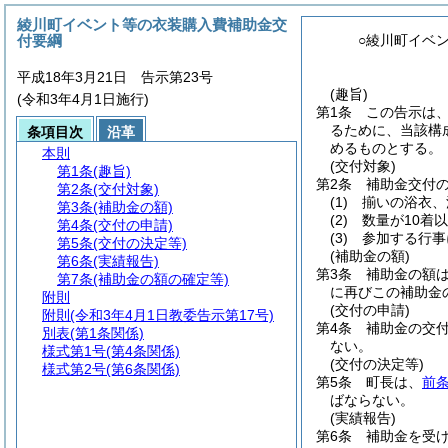
綾川町イベント等の衣装購入費補助金交
付要綱
○綾川町イベ
平成18年3月21日 告示第23号
(趣旨)
(令和3年4月1日施行)
第1条
この告示は
るために、当該構
条項目次
沿革
めるものとする。
本則
(交付対象)
第1条
(趣旨)
第2条
補助金交付
第2条
(交付対象)
(1)
揃いの浴衣、
第3条
(補助金の額)
(2)
数量が10着
第4条
(交付の申請)
(3)
参加する行事
第5条
(交付の決定等)
(補助金の額)
第6条
(実績報告)
第3条
補助金の額
第7条
(補助金の額の確定等)
に再びこの補助金
附則
(交付の申請)
附則
(令和3年4月1日教委告示第17号)
第4条
補助金の交
別表
(第1条関係)
ない。
様式第1号
(第4条関係)
(交付の決定等)
様式第2号
(第6条関係)
第5条
町長は、
前
ばならない。
(実績報告)
第6条
補助金を受