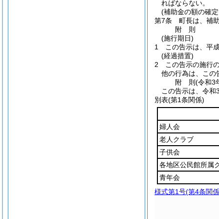
ればならない。
(補助金の額の確定
第7条
町長は、補
附
則
(施行期日)
1
この告示は、平成
(経過措置)
2
この告示の施行
他の行為は、この
附
則
(令和3
この告示は、令和
別表
(第1条関係)
婦人会
老人クラブ
子供会
各地区公民館所属
青年会
様式第1号
(第4条関係