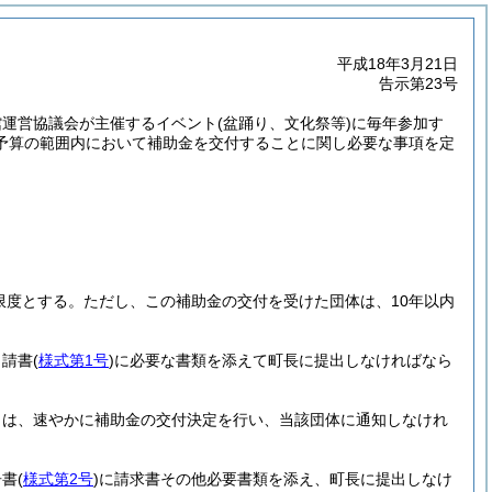
平成18年3月21日
告示第23号
館運営協議会が主催するイベント
(盆踊り、文化祭等)
に毎年参加す
予算の範囲内において補助金を交付することに関し必要な事項を定
限度とする。
ただし、この補助金の交付を受けた団体は、10年以内
申請書
(
様式第1号
)
に必要な書類を添えて町長に提出しなければなら
きは、速やかに補助金の交付決定を行い、当該団体に通知しなけれ
告書
(
様式第2号
)
に請求書その他必要書類を添え、町長に提出しなけ