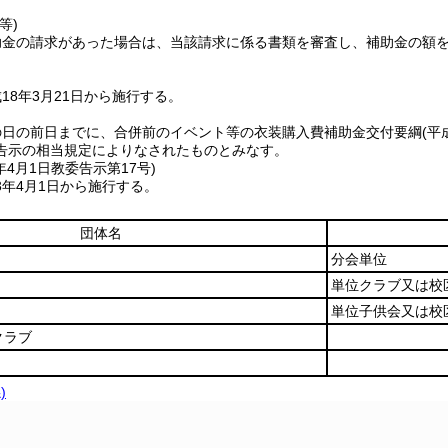
等)
助金の請求があった場合は、当該請求に係る書類を審査し、補助金の額
18年3月21日から施行する。
の日の前日までに、合併前のイベント等の衣装購入費補助金交付要綱
(平
告示の相当規定によりなされたものとみなす。
年4月1日
教委告示第17号)
3年4月1日から施行する。
団体名
分会単位
単位クラブ又は校
単位子供会又は校
クラブ
)