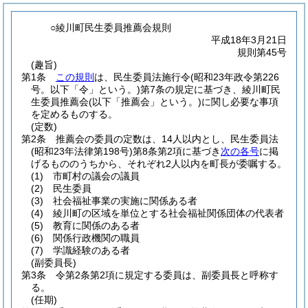
○綾川町民生委員推薦会規則
平成18年3月21日
規則第45号
(趣旨)
第1条
この規則
は、民生委員法施行令
(昭和23年政令第226
号。以下「令」という。)
第7条の規定に基づき、綾川町民
生委員推薦会
(以下「推薦会」という。)
に関し必要な事項
を定めるものする。
(定数)
第2条
推薦会の委員の定数は、14人以内とし、民生委員法
(昭和23年法律第198号)
第8条第2項に基づき
次の各号
に掲
げるもののうちから、それぞれ2人以内を町長が委嘱する。
(1)
市町村の議会の議員
(2)
民生委員
(3)
社会福祉事業の実施に関係ある者
(4)
綾川町の区域を単位とする社会福祉関係団体の代表者
(5)
教育に関係のある者
(6)
関係行政機関の職員
(7)
学識経験のある者
(副委員長)
第3条
令第2条第2項に規定する委員は、副委員長と呼称す
る。
(任期)