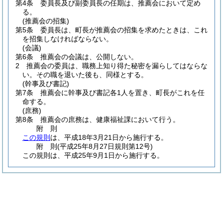
第4条
委員長及び副委員長の任期は、推薦会において定め
る。
(推薦会の招集)
第5条
委員長は、町長が推薦会の招集を求めたときは、これ
を招集しなければならない。
(会議)
第6条
推薦会の会議は、公開しない。
2
推薦会の委員は、職務上知り得た秘密を漏らしてはならな
い。
その職を退いた後も、同様とする。
(幹事及び書記)
第7条
推薦会に幹事及び書記各1人を置き、町長がこれを任
命する。
(庶務)
第8条
推薦会の庶務は、健康福祉課において行う。
附
則
この規則
は、平成18年3月21日から施行する。
附
則
(平成25年8月27日
規則第12号)
この規則は、平成25年9月1日から施行する。