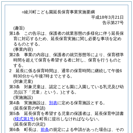
○綾川町こども園延長保育事業実施要綱
平成18年3月21日
告示第27号
(趣旨)
第1条
この告示は、保護者の就業形態の多様化に伴う延長保
育に対応するため、延長保育実施に関し必要な事項を定め
るものとする。
(事業内容)
第2条
事業の内容は、保護者の就労形態等により、保育標準
時間を超えて保育を希望する者に対し、保育を行うものと
する。
2
延長に係る保育時間は、通常の保育時間に継続して午後6
時30分から午後7時までとする。
(対象児童)
第3条
対象児童は、認定こども園に入園している乳児及び幼
児
(以下「児童」という。)
とする。
(実施施設)
第4条
実施施設は、
別表
に定める保育施設とする。
(延長保育の申請)
第5条
延長保育を希望する児童の保護者は、延長保育申請書
(
様式第1号
)
を町長に提出しなければならない。
(延長保育の決定)
第6条
町長は、
前条
の規定による申請があった場合は、その