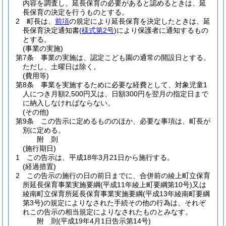
内容を調査し、延長保育の必要があると認めるときは、延
長保育の決定を行うものとする。
2
町長は、
前項
の規定により延長保育を決定したときは、延
長保育決定通知書
(
様式第2号
)
により保護者に通知するもの
とする。
(事業の実施)
第7条
事業の実施は、認定こども園の通常の開設日とする。
ただし、土曜日は除く。
(費用等)
第8条
事業を実施するために必要な経費として、対象児童1
人につき月額2,500円又は、日額300円を翌月の指定日まで
に納入しなければならない。
(その他)
第9条
この告示に定めるもののほか、必要な事項は、町長が
別に定める。
附
則
(施行期日)
1
この告示は、平成18年3月21日から施行する。
(経過措置)
2
この告示の施行の日の前日までに、合併前の綾上町立保育
所延長保育事業実施要綱
(平成11年綾上町要綱第10号)
又は
綾南町立保育所延長保育事業実施要綱
(平成13年綾南町要綱
第3号)
の規定によりなされた手続その他の行為は、それぞ
れこの告示の相当規定によりなされたものとみなす。
附
則
(平成19年4月1日
告示第14号)