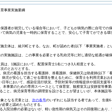
保育事業実施要綱
、保護者が就労している場合等において、子どもが病気の際に自宅での
いて病気の児童を一時的に保育することで、安心して子育てができる環
実施主体は、綾川町とする。
なお、町が認めた者
(以下「事業実施者」と
業の実施施設は、この事業を必要とする乳幼児等に対し適切な処遇が確
員は、1施設において、配置保育士1名につき3人程度とする。
、次のとおりとする。
、病児の看護を担当する看護師、准看護師、保健師又は助産師
(以下「
、病児が安心して過ごせる環境を整えるために、保育士を利用児童おおむ
い日等において、感染症流行状況、予防対策等の情報提供や巡回支援等
、本事業のための専用スペースとして保育室、観察室又は安静室等事業
ること。
病児保育専用の調理室を設けることが望ましいが、本体施設等
対象となる児童とは、
次の各号
のいずれにも該当する者であって、生後6
が必要と認めたものとする。
る入院治療の必要はないが、軽い急性期の病気又はその回復期にあり、