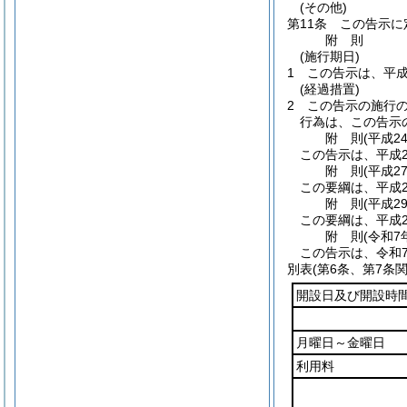
(その他)
第11条
この告示に
附
則
(施行期日)
1
この告示は、平成
(経過措置)
2
この告示の施行
行為は、この告示
附
則
(平成2
この告示は、平成2
附
則
(平成2
この要綱は、平成2
附
則
(平成2
この要綱は、平成2
附
則
(令和7
この告示は、令和
別表
(第6条、第7条関
開設日及び開設時
月曜日～金曜日
利用料