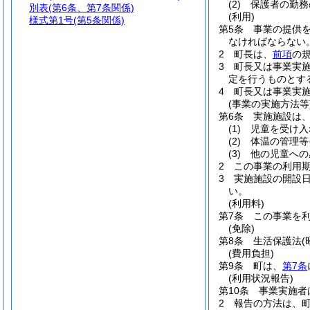
(2)
保護者の勤務
別表
(第6条、第7条関係)
(利用)
様式第1号
(第5条関係)
第5条
事業の提供
なければならない
2
町長は、
前項
の
3
町長又は事業実
定を行うものとす
4
町長又は事業実
(事業の実施方法等
第6条
実施施設は
(1)
児童を受け入
(2)
体温の管理等
(3)
他の児童への
2
この事業の利用
3
実施施設の開設
い。
(利用料)
第7条
この事業を
(免除)
第8条
生活保護法
(
(費用負担)
第9条
町は、
第7条
(利用状況報告)
第10条
事業実施者
2
報告の方法は、