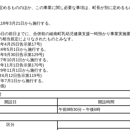
定めるもののほか、この事業に関し必要な事項は、町長が別に定めるも
18年3月21日から施行する。
の日の前日までに、合併前の綾南町乳幼児健康支援一時預かり事業実施
の相当規定によりなされたものとみなす。
4年4月25日
告示第17号)
4年5月1日から施行する。
7年9月30日
告示第129号)
7年10月1日から施行する。
9年11月1日
告示第170号)
9年11月1日から施行する。
年6月12日
告示第119号)
7年7月1日から施行する。
係)
間
開設日
開設時間
午前8時30分～午後6時
区分