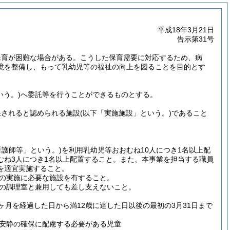
平成18年3月21日
告示第31号
保育が困難な場合がある。
こうした保育需要に対応するため、病
境を整備し、もって乳幼児等の福祉の向上を図ることを目的とす
いう。)
へ委託等を行うことができるものとする。
保されると認められる施設
(以下「実施施設」という。)
であること
看護師等」という。)
を利用乳幼児等おおむね10人につき1名以上配
ね3人につき1名以上配置すること。
また、本事業を担当する職員
を適宜実施すること。
の実施に必要な施設を有すること。
の調理室と兼用しても差し支えないこと。
ヶ月を経過した日から満12歳に達した日以後の最初の3月31日まで
安静の確保に配慮する必要がある児童