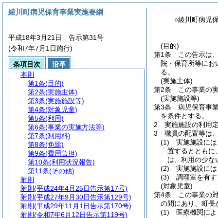
綾川町病児保育事業実施要綱
○綾川町病児
平成18年3月21日 告示第31号
(目的)
(令和7年7月1日施行)
第1条
この告示は
院・保育所等にお
条項目次
沿革
る。
本則
(実施主体)
第1条
(目的)
第2条
この事業の
第2条
(実施主体)
(実施施設等)
第3条
(実施施設等)
第3条
病児保育事
第4条
(対象児童)
を条件とする。
第5条
(利用)
2
実施施設の利用定
第6条
(事業の実施方法等)
3
職員の配置等は
第7条
(利用料)
(1)
実施施設には
第8条
(免除)
置するとともに
第9条
(費用負担)
は、利用の少な
第10条
(利用状況報告)
(2)
実施施設には
第11条
(その他)
(3)
調理室を有す
附則
(対象児童)
附則
(平成24年4月25日告示第17号)
第4条
この事業の
附則
(平成27年9月30日告示第129号)
の間にあり、町長
附則
(平成29年11月1日告示第170号)
(1)
医療機関によ
附則
(令和7年6月12日告示第119号)