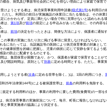
の都合、病気及び事故等社会的にやむを得ない理由により家庭で保育で
を受けようとする者は、病児保育事業利用申請書
(
様式第1号
)
を利用日の
。
ただし、利用日の前日が実施施設の休業日に当たる場合は、その休業
規定にかかわらず、定員に満たない場合で特に支障がないと認められる
施者は、
第1項
及び
前項
の規定による申込みがあった場合に、その内容を
る。
施者は、
前項
の決定を行ったときは、簡便な方法により、保護者に通知
)
、この事業の実施に当たり次に掲げる事項に留意しなければならない。
れるに当たっては、当該施設等の医師により病児保育事業の対象として
その健康状態を的確に把握し、児童の病状に応じて安静を保てるよう処
感染の防止に配慮するものとする。
期間は、集団保育が困難であり、かつ、保護者が家庭で保育することが
日及び開設時間は、原則として
別表
に定める時間とする。
ただし、事業
利用しようとする者
(
次条
に定める世帯を除く。)
は、1回の利用につき、
昭和25年法律第144号)
による被保護世帯は、
前条
の利用料を免除する。
に規定する利用料のほか、事業の利用中に要した費用
(食費等)
の一部を
は、病児保育事業の実施状況について、毎月、町長に報告しなければな
町長と事業実施者の協議により決定する。