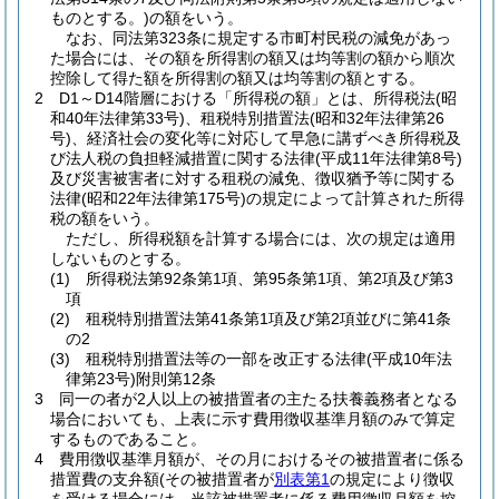
ものとする。)の額をいう。
なお、同法第323条に規定する市町村民税の減免があっ
た場合には、その額を所得割の額又は均等割の額から順次
控除して得た額を所得割の額又は均等割の額とする。
2 D1～D14階層における「所得税の額」とは、所得税法(昭
和40年法律第33号)、租税特別措置法(昭和32年法律第26
号)、経済社会の変化等に対応して早急に講ずべき所得税及
び法人税の負担軽減措置に関する法律(平成11年法律第8号)
及び災害被害者に対する租税の減免、徴収猶予等に関する
法律(昭和22年法律第175号)の規定によって計算された所得
税の額をいう。
ただし、所得税額を計算する場合には、次の規定は適用
しないものとする。
(1) 所得税法第92条第1項、第95条第1項、第2項及び第3
項
(2) 租税特別措置法第41条第1項及び第2項並びに第41条
の2
(3) 租税特別措置法等の一部を改正する法律(平成10年法
律第23号)附則第12条
3 同一の者が2人以上の被措置者の主たる扶養義務者となる
場合においても、上表に示す費用徴収基準月額のみで算定
するものであること。
4 費用徴収基準月額が、その月におけるその被措置者に係る
措置費の支弁額(その被措置者が
別表第1
の規定により徴収