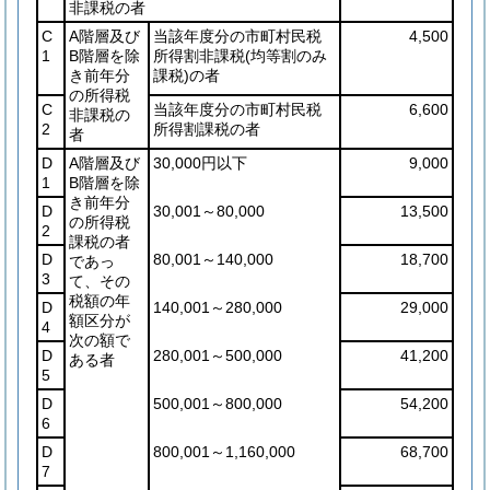
非課税の者
C
A階層及び
当該年度分の市町村民税
4,500
1
B階層を除
所得割非課税
(均等割のみ
き前年分
課税)
の者
の所得税
C
当該年度分の市町村民税
6,600
非課税の
2
所得割課税の者
者
D
A階層及び
30,000円以下
9,000
1
B階層を除
き前年分
D
30,001～80,000
13,500
の所得税
2
課税の者
D
80,001～140,000
18,700
であっ
3
て、その
税額の年
D
140,001～280,000
29,000
額区分が
4
次の額で
D
280,001～500,000
41,200
ある者
5
D
500,001～800,000
54,200
6
D
800,001～1,160,000
68,700
7