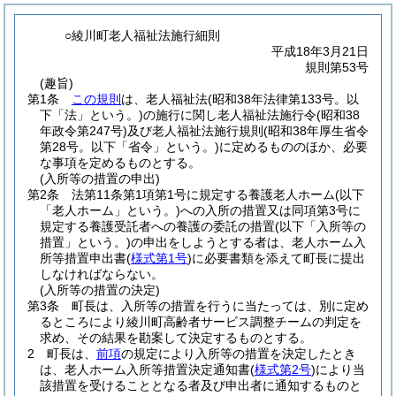
○綾川町老人福祉法施行細則
平成18年3月21日
規則第53号
(趣旨)
第1条
この規則
は、老人福祉法
(昭和38年法律第133号。以
下「法」という。)
の施行に関し老人福祉法施行令
(昭和38
年政令第247号)
及び老人福祉法施行規則
(昭和38年厚生省令
第28号。以下「省令」という。)
に定めるもののほか、必要
な事項を定めるものとする。
(入所等の措置の申出)
第2条
法第11条第1項第1号に規定する養護老人ホーム
(以下
「老人ホーム」という。)
への入所の措置又は同項第3号に
規定する養護受託者への養護の委託の措置
(以下「入所等の
措置」という。)
の申出をしようとする者は、老人ホーム入
所等措置申出書
(
様式第1号
)
に必要書類を添えて町長に提出
しなければならない。
(入所等の措置の決定)
第3条
町長は、入所等の措置を行うに当たっては、別に定め
るところにより綾川町高齢者サービス調整チームの判定を
求め、その結果を勘案して決定するものとする。
2
町長は、
前項
の規定により入所等の措置を決定したとき
は、老人ホーム入所等措置決定通知書
(
様式第2号
)
により当
該措置を受けることとなる者及び申出者に通知するものと