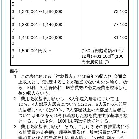
5
3
1,320,001～1,380,000
73,100
6
3
1,380,001～1,440,000
77,100
7
3
1,440,001～1,500,000
81,100
8
3
1,500,001円以上
(150万円超過額×0.9／
9
12月)
＋81,100円
(100
円未満切捨て)
備考
1 この表における「対象収入」とは前年の収入(社会通念
上収入として認定することが適当でないものを除く。)か
ら、租税、社会保険料、医療費等の必要経費を控除した
後の収入をいう。
2 費用徴収基準月額から、3人部屋入居者については
10％、4人部屋入居者については20％、5人及び6人部屋
入居者については30％、7人部屋以上の大部屋入居者に
ついては40％をそれぞれ減額した額を費用徴収基準月額
とする。この場合、100円未満は切捨てとする。
3 費用徴収基準月額が、その月におけるその被措置者に係
る措置費の支弁額(一般事務費及び一般生活費(地区別冬
季加算及び入院患者日用品費を除く。)の合計額をいう。