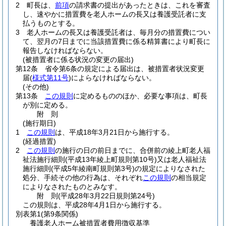
2
町長は、
前項
の請求書の提出があったときは、これを審査
し、速やかに措置費を老人ホームの長又は養護受託者に支
払うものとする。
3
老人ホームの長又は養護受託者は、毎月分の措置費につい
て、翌月の7日までに当該措置費に係る精算書により町長に
報告しなければならない。
(被措置者に係る状況の変更の届出)
第12条
省令第6条の規定による届出は、被措置者状況変更
届
(
様式第11号
)
によらなければならない。
(その他)
第13条
この規則
に定めるもののほか、必要な事項は、町長
が別に定める。
附
則
(施行期日)
1
この規則
は、平成18年3月21日から施行する。
(経過措置)
2
この規則
の施行の日の前日までに、合併前の綾上町老人福
祉法施行細則
(平成13年綾上町規則第10号)
又は老人福祉法
施行細則
(平成5年綾南町規則第3号)
の規定によりなされた
処分、手続その他の行為は、それぞれ
この規則
の相当規定
によりなされたものとみなす。
附
則
(平成28年3月22日
規則第24号)
この規則は、平成28年4月1日から施行する。
別表第1
(第9条関係)
養護老人ホーム被措置者費用徴収基準