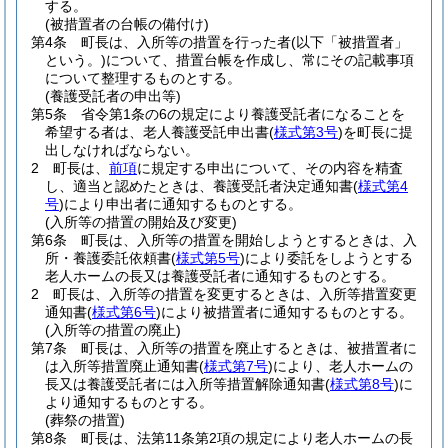
する。
(被措置者の台帳の備付け)
第4条
町長は、入所等の措置を行った者
(以下「被措置者」
という。)
について、措置台帳を作成し、常にその記載事項
について整理するものとする。
(養護受託者の申出等)
第5条
省令第1条の6の規定により養護受託者になることを
希望する者は、老人養護受託申出書
(
様式第3号
)
を町長に提
出しなければならない。
2
町長は、
前項
に規定する申出について、その内容を精査
し、適当と認めたときは、養護受託者決定通知書
(
様式第4
号
)
により申出者に通知するものとする。
(入所等の措置の開始及び変更)
第6条
町長は、入所等の措置を開始しようとするときは、入
所・養護委託依頼書
(
様式第5号
)
により委託をしようとする
老人ホームの長又は養護受託者に通知するものとする。
2
町長は、入所等の措置を変更するときは、入所等措置変更
通知書
(
様式第6号
)
により被措置者に通知するものとする。
(入所等の措置の廃止)
第7条
町長は、入所等の措置を廃止するときは、被措置者に
は入所等措置廃止通知書
(
様式第7号
)
により、老人ホームの
長又は養護受託者には入所等措置解除通知書
(
様式第8号
)
に
より通知するものとする。
(葬祭の措置)
第8条
町長は、法第11条第2項の規定により老人ホームの長