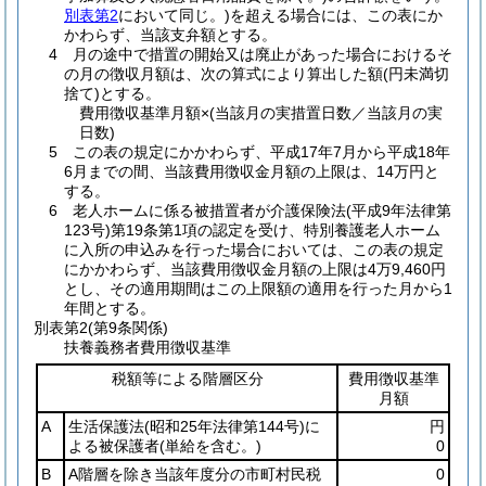
別表第2
において同じ。)を超える場合には、この表にか
かわらず、当該支弁額とする。
4 月の途中で措置の開始又は廃止があった場合におけるそ
の月の徴収月額は、次の算式により算出した額(円未満切
捨て)とする。
費用徴収基準月額×(当該月の実措置日数／当該月の実
日数)
5 この表の規定にかかわらず、平成17年7月から平成18年
6月までの間、当該費用徴収金月額の上限は、14万円と
する。
6 老人ホームに係る被措置者が介護保険法(平成9年法律第
123号)第19条第1項の認定を受け、特別養護老人ホーム
に入所の申込みを行った場合においては、この表の規定
にかかわらず、当該費用徴収金月額の上限は4万9,460円
とし、その適用期間はこの上限額の適用を行った月から1
年間とする。
別表第2
(第9条関係)
扶養義務者費用徴収基準
税額等による階層区分
費用徴収基準
月額
A
生活保護法
(昭和25年法律第144号)
に
円
よる被保護者
(単給を含む。)
0
B
A階層を除き当該年度分の市町村民税
0