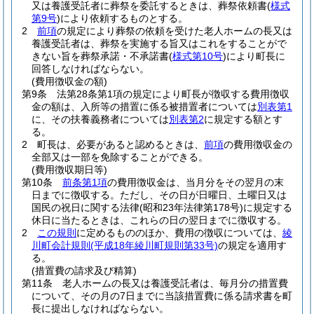
又は養護受託者に葬祭を委託するときは、葬祭依頼書
(
様式
第9号
)
により依頼するものとする。
2
前項
の規定により葬祭の依頼を受けた老人ホームの長又は
養護受託者は、葬祭を実施する旨又はこれをすることがで
きない旨を葬祭承諾・不承諾書
(
様式第10号
)
により町長に
回答しなければならない。
(費用徴収金の額)
第9条
法第28条第1項の規定により町長が徴収する費用徴収
金の額は、入所等の措置に係る被措置者については
別表第1
に、その扶養義務者については
別表第2
に規定する額とす
る。
2
町長は、必要があると認めるときは、
前項
の費用徴収金の
全部又は一部を免除することができる。
(費用徴収期日等)
第10条
前条第1項
の費用徴収金は、当月分をその翌月の末
日までに徴収する。
ただし、その日が日曜日、土曜日又は
国民の祝日に関する法律
(昭和23年法律第178号)
に規定する
休日に当たるときは、これらの日の翌日までに徴収する。
2
この規則
に定めるもののほか、費用の徴収については、
綾
川町会計規則
(平成18年綾川町規則第33号)
の規定を適用す
る。
(措置費の請求及び精算)
第11条
老人ホームの長又は養護受託者は、毎月分の措置費
について、その月の7日までに当該措置費に係る請求書を町
長に提出しなければならない。