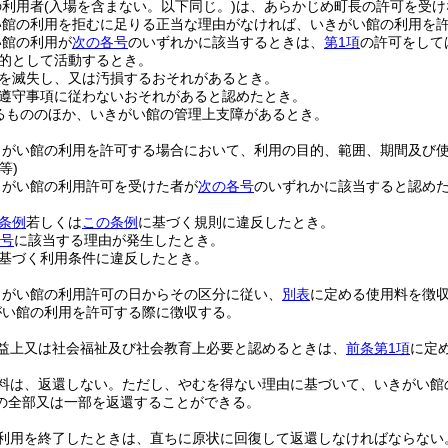
の利用者
(入場を含まない。以下同じ。)
は、あらかじめ町長の許可を受け
い館の利用を拒むに足りる正当な理由がなければ、いきがい館の利用を
い館の利用が
次の各号
のいずれかに該当するときは、
第1項
の許可をして
的として活動するとき。
を滅失し、又は汚損するおそれがあるとき。
遵守事項に従わないおそれがあると認めたとき。
るもののほか、いきがい館の管理上支障があるとき。
きがい館の利用を許可する場合において、利用の目的、範囲、期間及び
等)
きがい館の利用許可を受けた者が
次の各号
のいずれかに該当すると認め
条例
若しくは
この条例
に基づく規則に違反したとき。
各号
に該当する理由が発生したとき。
基づく利用条件に違反したとき。
きがい館の利用許可の日からその区分に従い、
別表
に定める使用料を徴
がい館の利用を許可する際に徴収する。
益上又は社会福祉及び社会教育上必要と認めるときは、
前条第1項
に定
料は、返還しない。
ただし、やむを得ない理由に基づいて、いきがい館
の全部又は一部を返還することができる。
利用を終了したときは、直ちに原状に回復して返還しなければならない