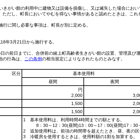
いきがい館の利用中に建物又は設備を損傷し、又は滅失した場合におい
。
ただし、町長においてやむを得ない事情があると認めたときは、これ
施行に関し必要な事項は、町長が別に定める。
18年3月21日から施行する。
の日の前日までに、合併前の綾上町高齢者生きがい館の設置、管理及び
他の行為は、
この条例
の相当規定によりなされたものとみなす。
区分
基本使用料
昼間
夜間
円
2,000
3,0
1,500
2,0
1,500
2,0
1 基本使用料は、利用時間4時間までの額とする。
8：30～12：30
(昼間)
13：00～17：00
(昼間)
17：30
2 追加使用料は、前項の時間帯を超えたとき、昼、夜の区
3 冷暖房を使用するときは、使用料額の1割を加算する。