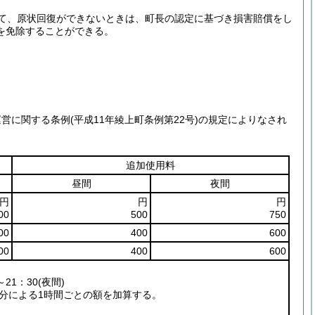
て、原状回復ができないときは、町長の認定に基づき損害賠償をし
を免除することができる。
運営に関する条例
(平成11年綾上町条例第22号)
の規定によりなされ
追加使用料
昼間
夜間
円
円
円
00
500
750
00
400
600
00
400
600
～21：30
(夜間)
分による1時間ごとの額を加算する。