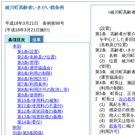
綾川町高齢者いきがい館条例
○綾川町高齢
平成18年3月21日 条例第98号
(設置)
(平成18年3月21日施行)
第1条
高齢者が要
を中心とした多目
条項目次
沿革
(名称及び位置)
本則
第2条
高齢者いき
第1条
(設置)
(1)
名称 綾川町
第2条
(名称及び位置)
(2)
位置 綾川町
第3条
(管理)
(管理)
第4条
(運営協議会)
第3条
綾川町高齢
第5条
(利用の制限)
(運営協議会)
第6条
(利用許可)
第4条
町長は、施
第7条
(利用条件)
(利用の制限)
第8条
(利用許可の取消し等)
第5条
町長は、正
第9条
(使用料)
2
町長は、
次の各
第10条
(使用料の減免)
(1)
風紀を害し、
第11条
(使用料の不還付)
(2)
感染症の疾患
第12条
(原状回復の義務)
(3)
他人に危害を
第13条
(損害賠償の義務)
(4)
規則又は指示
第14条
(委任)
(5)
前各号
に掲げ
附則
(利用許可)
別表
(第9条関係)