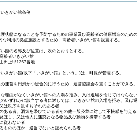
者いきがい館条例
介護状態になることを予防するための事業及び高齢者の健康増進のため
的な利用の拠点施設とするため、高齢者いきがい館を設置する。
がい館の名称及び位置は、次のとおりとする。
高齢者いきがい館
山田上甲1267番地
者いきがい館
(以下「いきがい館」という。)
は、町長が管理する。
設の運営を円滑かつ総合的に行うため、運営協議会を置くことができる
当な理由がなくいきがい館への入場を拒み、又は退場を命じてはならな
号
のいずれかに該当する者に対しては、いきがい館の入場を拒み、又は
又は秩序を乱すおそれのある者
のある者、酒気を帯びている者その他一般公衆に対して不快感を与える
及ぼし、又は他人に迷惑となる物品及び動物を携帯する者
に従わない者
るもののほか、適当でないと認められる者