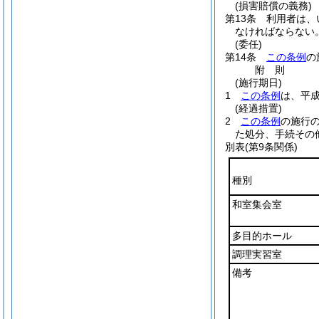
(損害賠償の義務)
第13条
利用者は、
なければならない
(委任)
第14条
この条例
の
附
則
(施行期日)
1
この条例
は、平成
(経過措置)
2
この条例
の施行
た処分、手続その
別表
(第9条関係)
種別
和室集会室
多目的ホール
調理実習室
備考