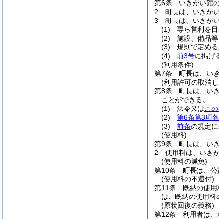
第6条
いきがい館
2
町長は、いきが
3
町長は、いきが
(1)
専ら営利を目
(2)
施設、備品等
(3)
規則で定める
(4)
前3号
に掲げ
(利用条件)
第7条
町長は、い
(利用許可の取消し
第8条
町長は、い
ことができる。
(1)
法令又は
この
(2)
第6条第3項
(3)
前条
の規定に
(使用料)
第9条
町長は、い
2
使用料は、いき
(使用料の減免)
第10条
町長は、公
(使用料の不還付)
第11条
既納の使用
は、既納の使用料
(原状回復の義務)
第12条
利用者は、