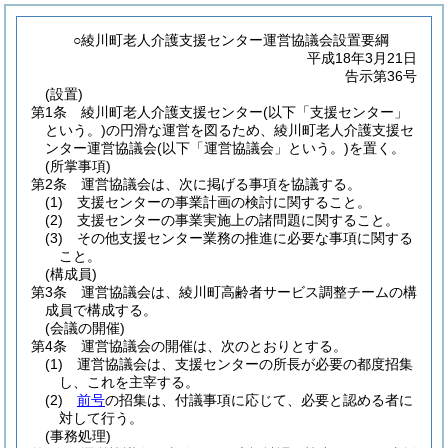
○綾川町老人介護支援センター運営協議会設置要綱
平成18年3月21日
告示第36号
(設置)
第1条
綾川町老人介護支援センター
(以下「支援センター」
という。)
の円滑な運営を図るため、綾川町老人介護支援セ
ンター運営協議会
(以下「運営協議会」という。)
を置く。
(所掌事項)
第2条
運営協議会は、次に掲げる事項を協議する。
(1)
支援センターの事業計画の検討に関すること。
(2)
支援センターの事業実施上の諸問題に関すること。
(3)
その他支援センター業務の推進に必要な事項に関する
こと。
(構成員)
第3条
運営協議会は、綾川町高齢者サービス調整チームの構
成員で構成する。
(会議の開催)
第4条
運営協議会の開催は、次のとおりとする。
(1)
運営協議会は、支援センターの所長が必要の都度招集
し、これを主宰する。
(2)
前号
の招集は、付議事項に応じて、必要と認める者に
対して行う。
(事務処理)