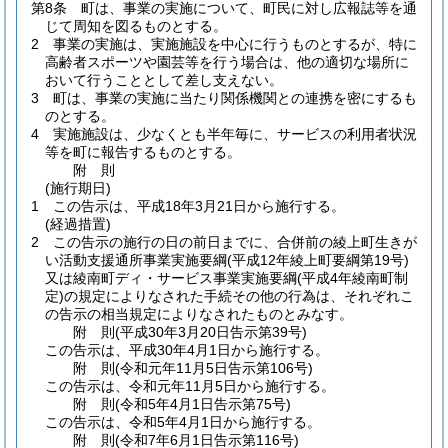
第8条
町は、事業の実施について、町民に対し広報誌等を通
じて周知を図るものとする。
2
事業の実施は、実施施設を中心に行うものとするが、特に
高齢者スポーツや園芸等を行う場合は、他の適切な場所に
おいて行うこととして差し支えない。
3
町は、事業の実施に当たり関係機関との連携を密にするも
のとする。
4
実施施設は、少なくとも半年毎に、サービスの利用者状況
等を町に報告するものとする。
附
則
(施行期日)
1
この告示は、平成18年3月21日から施行する。
(経過措置)
2
この告示の施行の日の前日までに、合併前の綾上町生きが
い活動支援通所事業実施要綱
(平成12年綾上町要綱第19号)
又は綾南町ディ・サービス事業実施要綱
(平成4年綾南町制
定)
の規定によりなされた手続その他の行為は、それぞれこ
の告示の相当規定によりなされたものとみなす。
附
則
(平成30年3月20日
告示第39号)
この告示は、平成30年4月1日から施行する。
附
則
(令和元年11月5日
告示第106号)
この告示は、令和元年11月5日から施行する。
附
則
(令和5年4月1日
告示第75号)
この告示は、令和5年4月1日から施行する。
附
則
(令和7年6月1日
告示第116号)