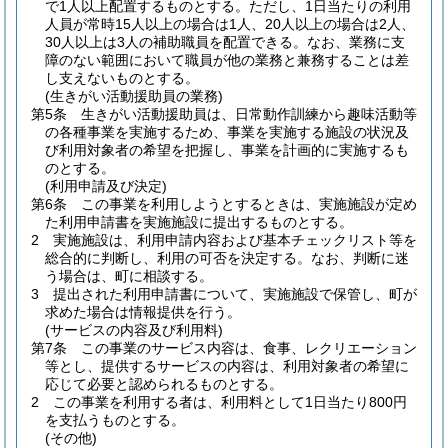
で1人以上配置するものとする。
ただし、1日当たりの利用
人員が常時15人以上の場合は1人、20人以上の場合は2人、
30人以上は3人の補助職員を配置できる。
なお、業務に支
障のない範囲において職員が他の業務と兼務することは差
し支えないものとする。
(生きがい活動援助員の業務)
第5条
生きがい活動援助員は、日常動作訓練から趣味活動等
の各種事業を実施するため、事業を実施する施設の状況及
び利用対象者の希望を把握し、事業を計画的に実施するも
のとする。
(利用申請及び決定)
第6条
この事業を利用しようとするときは、実施施設が定め
た利用申請書を実施施設に提出するものとする。
2
実施施設は、利用申請内容および基本チェックリスト等を
総合的に判断し、利用の可否を決定する。なお、判断に迷
う場合は、町に相談する。
3
提出された利用申請書について、実施施設で保管し、町が
求めた場合は情報提供を行う。
(サービスの内容及び利用料)
第7条
この事業のサービス内容は、食事、レクリエーション
等とし、提供するサービスの内容は、利用対象者の希望に
応じて必要と認められるものとする。
2
この事業を利用する者は、利用料として1日当たり800円
を支払うものとする。
(その他)