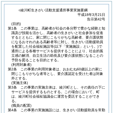
○綾川町生きがい活動支援通所事業実施要綱
平成18年3月21日
告示第42号
(目的)
第1条
この事業は、高齢者が社会の各分野で豊かな経験と知
識及び技能を活かし、高齢者の生きがいと社会参加を促進
するとともに、家に閉じこもりがちな高齢者、要介護状態
になるおそれのある高齢者等に対し、生きがい活動援助員
を配置した社会福祉施設等
(以下「実施施設」という。)
で
通所による各種サービスを提供することにより、社会的孤
立感の解消、自立生活の助長及び要介護状態になることの
予防を図ることを目的とする。
(利用対象者)
第2条
この事業の利用対象者は、おおむね60歳以上の家に
閉じこもりがちな者等とし、要介護認定を受けた者は対象
外とする。
(実施主体)
第3条
この事業の実施主体は、綾川町とし、その責任の下に
サービスを提供するものとする。
この場合において、町
は、綾川町社会福祉協議会に運営を委託することができ
る。
(職員の配置)
第4条
この事業の実施施設には、生きがい活動援助員を常勤