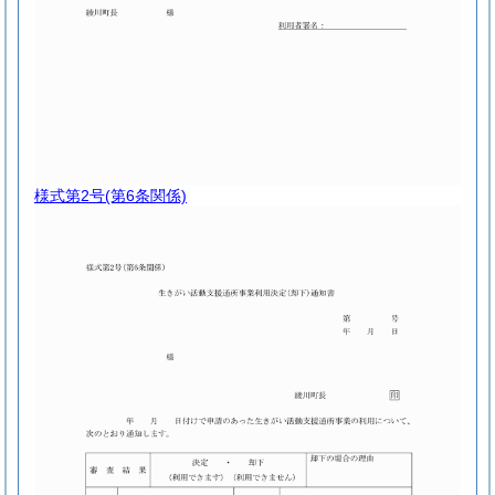
様式第2号
(第6条関係)