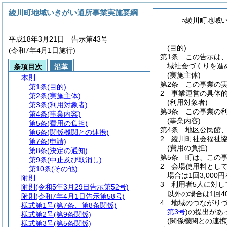
綾川町地域いきがい通所事業実施要綱
○綾川町地域
平成18年3月21日 告示第43号
(目的)
(令和7年4月1日施行)
第1条
この告示は
域社会づくりを進
条項目次
沿革
(実施主体)
本則
第2条
この事業の
第1条
(目的)
2
事業運営の具体
第2条
(実施主体)
(利用対象者)
第3条
(利用対象者)
第3条
この事業の
第4条
(事業内容)
(事業内容)
第5条
(費用の負担)
第4条
地区公民館
第6条
(関係機関との連携)
2
綾川町社会福祉
第7条
(申請)
(費用の負担)
第8条
(決定の通知)
第5条
町は、この
第9条
(中止及び取消し)
2
会場使用料として
第10条
(その他)
場合は1回3,000
附則
3
利用者5人に対し
附則
(令和5年3月29日告示第52号)
以外の場合は1回4
附則
(令和7年4月1日告示第58号)
4
地域のつながり
様式第1号
(第7条、第8条関係)
第3号
)
の提出があっ
様式第2号
(第9条関係)
(関係機関との連携
様式第3号
(第5条関係)