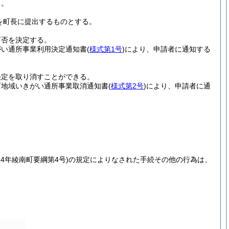
る。
を町長に提出するものとする。
可否を決定する。
がい通所事業利用決定通知書
(
様式第1号
)
により、申請者に通知する
決定を取り消すことができる。
町地域いきがい通所事業取消通知書
(
様式第2号
)
により、申請者に通
14年綾南町要綱第4号)
の規定によりなされた手続その他の行為は、