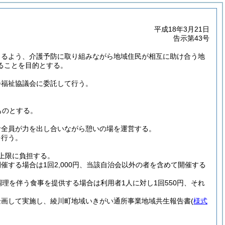
平成18年3月21日
告示第43号
きるよう、介護予防に取り組みながら地域住民が相互に助け合う地
ることを目的とする。
会福祉協議会に委託して行う。
ものとする。
者全員が力を出し合いながら憩いの場を運営する。
を行う。
上限に負担する。
する場合は1回2,000円、当該自治会以外の者を含めて開催する
理を伴う食事を提供する場合は利用者1人に対し1回550円、それ
企画して実施し、綾川町地域いきがい通所事業地域共生報告書
(
様式