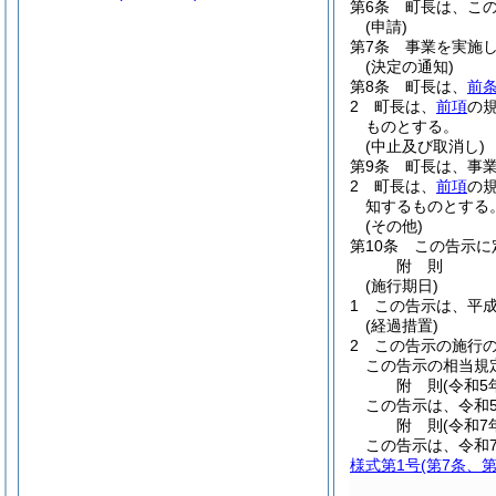
第6条
町長は、こ
(申請)
第7条
事業を実施
(決定の通知)
第8条
町長は、
前
2
町長は、
前項
の
ものとする。
(中止及び取消し)
第9条
町長は、事
2
町長は、
前項
の
知するものとする
(その他)
第10条
この告示に
附
則
(施行期日)
1
この告示は、平成
(経過措置)
2
この告示の施行
この告示の相当規
附
則
(令和5
この告示は、令和
附
則
(令和7
この告示は、令和
様式第1号
(第7条、第