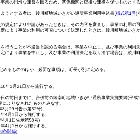
の事業の円滑な運営を図るため、関係機関と密接な連携を保つものとす
しようとする者は、綾川町地域いきがい通所事業利用申込書
(
様式第1号
)
条
の規定により申請があったときは、その内容を審査し、事業の利用の
規定により事業の利用の可否について決定したときは、綾川町地域いき
業を行うことが不適当と認める場合は、事業を中止し、及び事業の利用
規定により事業を中止し、及び事業の利用決定を取り消す場合は、綾川
。
定めるもののほか、必要な事項は、町長が別に定める。
18年3月21日から施行する。
の日の前日までに、合併前の綾南町地域いきがい通所事業実施要綱
(平成
定によりなされたものとみなす。
年3月29日
告示第52号)
5年4月1日から施行する。
年4月1日
告示第58号)
7年4月1日から施行する。
8条関係)