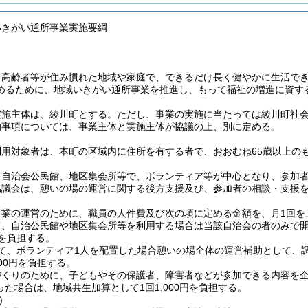
いきがい通所事業実施要綱
、高齢者等が住み慣れた地域や家庭で、できるだけ長く健やかに生活で
めるために、地域いきがい通所事業を推進し、もって福祉の増進に資す
実施主体は、綾川町とする。
ただし、事業の実施に当たっては綾川町社
的事項については、事業主体と実施主体が協議の上、別に定める。
利用対象者は、本町の区域内に住所を有する者で、おおむね65歳以上の
、自治会公民館、地区集会所等で、ボランティア等が中心となり、参加
協議会は、憩いの場の運営に関する後方支援及び、参加者の相談・支援
事業の運営のために、職員の人件費及び次の項に定める金額を、月1回を
、自治公民館や地区集会所等を利用する場合は当該自治会の者のみで開催
円を負担する。
て、ボランティア1人を配置した場合憩いの場全体の運営補助として、調
00円を負担する。
づくりのために、子どもやその保護者、障害者などが参加できる内容を
た場合は、地域共生加算として1回1,000円を負担する。
)