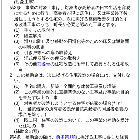
(対象工事)
第3条
事業の対象工事は、対象者が高齢者の日常生活を容易
にするために行う、高齢者が現に居住し、又は事業終了後
居住しようとする住宅の、次に掲げる整備改善を目的とす
る改造工事のうち、町長が必要と認めた工事とする。
(1)
手すりの取付け
(2)
段差解消
(3)
滑りの防止及び移動の円滑化等のための床又は通路面
の材料の変更
(4)
引き戸等への扉の取替え
(5)
洋式便器等への便器の取替え
(6)
その他
前各号
の住宅改造に附帯して必要となる住宅改
造
2
この補助金は、次に掲げる住宅改造の場合には、交付しな
い。
(1)
住宅の購入、新築、全面的な建替工事及び増築
(2)
この事業の目的に直接関係のない工事及び事業の目的
を果たす以上の工事
(3)
対象者が改造しようとする住宅が借家の場合
(ただ
し、当該借家の所有者名義が当該高齢者の同居者名義の
場合を除く。)
(4)
既に同一住宅の改造において、この事業の補助を受け
た住宅の工事
(補助金の額)
第4条
補助金の額は、
前条第1項
に掲げる工事に要した経費