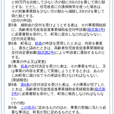
と80万円を比較して少ない方の額に3分の2を乗じて得た額
とする。
ただし、住宅改造に介護保険等を使った場合は、
その対象事業額を少ない方の額から減額し3分の2を乗じて
得た額とする。
(交付の申請)
第5条
補助金の交付を受けようとする者は、その事業開始前
に、高齢者住宅改造促進事業補助金交付申請書
(
様式第1号
)
に必要書類を添付して、町長に提出しなければならない。
(交付決定通知)
第6条
町長は、
前条
の申請を受理したときは、内容を審査
し、適当と認めたときは、高齢者住宅改造促進事業補助金
交付決定通知書
(
様式第2号
)
により申請者に通知するものと
する。
(事業の中止又は変更)
第7条
前条
の交付決定を受けた者は、その事業を中止し、又
は事業の内容を変更して実施しようとするときは、あらか
じめ町長に届け出てその承認を受けなければならない。
(実績報告)
第8条
第6条
の交付決定を受けた者は、その事業が完了した
ときは、高齢者住宅改造促進事業補助金実績報告書
(
様式第
3号
)
に必要書類を添付して、町長に報告しなければならな
い。
(その他)
第9条
この告示
に定めるもののほか、事業の実施に当たり必
要な事項は、町長が別に定めるものとする。