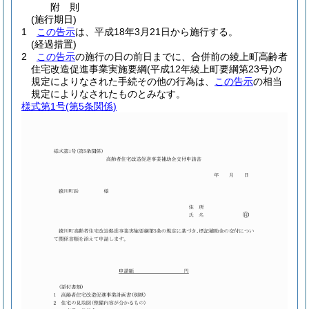
附
則
(施行期日)
1
この告示
は、平成18年3月21日から施行する。
(経過措置)
2
この告示
の施行の日の前日までに、合併前の綾上町高齢者
住宅改造促進事業実施要綱
(平成12年綾上町要綱第23号)
の
規定によりなされた手続その他の行為は、
この告示
の相当
規定によりなされたものとみなす。
様式第1号
(第5条関係)