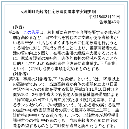
○綾川町高齢者住宅改造促進事業実施要綱
平成18年3月21日
告示第46号
(趣旨)
第1条
この告示
は、綾川町に在住する介護を要する身体が虚
弱な高齢者など、日常生活を営むのに支障がある高齢者が
いる世帯が、生活しやすくするために住宅改造を行おうと
する場合に対して助成を行うことにより、当該高齢者の生
活の質の向上を図り、在宅の生活の継続を支援するととも
に、家族介護者の精神的、肉体的負担の軽減を図ることを
目的として行われる高齢者住宅改造促進事業
(以下「事業」
という。)
に関し必要な事項を定めるものとする。
(対象者)
第2条
事業の対象者
(以下「対象者」という。)
は、65歳以上
の高齢者であって、当該高齢者が身体の虚弱化により日常
生活で何らかの介助を要する状態
(平成3年11月18日付け老
健第102―2号厚生省大臣官房老人保健福祉部長通知による
「障害老人の日常生活自立度
(寝たきり度)
判定基準」によ
るランクJからCまでの状態をいう。)
にある者の属する世帯
の生計中心者
(当該高齢者の属する世帯を事実上主宰し、生
計維持の中軸となる者)
であり、かつ、当該世帯が所得税非
課税世帯の生計中心者のうち、当該高齢者のために住宅改
造を希望するものとして町長が適当と認めたものとする。