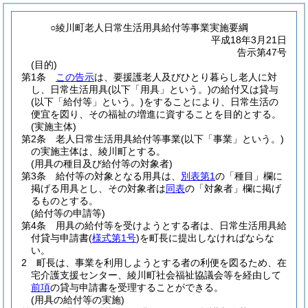
○綾川町老人日常生活用具給付等事業実施要綱
平成18年3月21日
告示第47号
(目的)
第1条
この告示
は、要援護老人及びひとり暮らし老人に対
し、日常生活用具
(以下「用具」という。)
の給付又は貸与
(以下「給付等」という。)
をすることにより、日常生活の
便宜を図り、その福祉の増進に資することを目的とする。
(実施主体)
第2条
老人日常生活用具給付等事業
(以下「事業」という。)
の実施主体は、綾川町とする。
(用具の種目及び給付等の対象者)
第3条
給付等の対象となる用具は、
別表第1
の「種目」欄に
掲げる用具とし、その対象者は
同表
の「対象者」欄に掲げ
るものとする。
(給付等の申請等)
第4条
用具の給付等を受けようとする者は、日常生活用具給
付貸与申請書
(
様式第1号
)
を町長に提出しなければならな
い。
2
町長は、事業を利用しようとする者の利便を図るため、在
宅介護支援センター、綾川町社会福祉協議会等を経由して
前項
の貸与申請書を受理することができる。
(用具の給付等の実施)