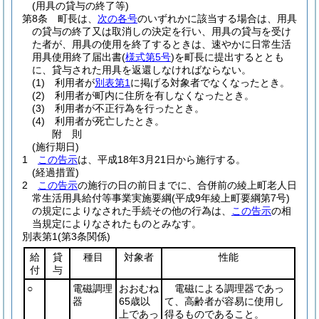
(用具の貸与の終了等)
第8条
町長は、
次の各号
のいずれかに該当する場合は、用具
の貸与の終了又は取消しの決定を行い、用具の貸与を受け
た者が、用具の使用を終了するときは、速やかに日常生活
用具使用終了届出書
(
様式第5号
)
を町長に提出するととも
に、貸与された用具を返還しなければならない。
(1)
利用者が
別表第1
に掲げる対象者でなくなったとき。
(2)
利用者が町内に住所を有しなくなったとき。
(3)
利用者が不正行為を行ったとき。
(4)
利用者が死亡したとき。
附
則
(施行期日)
1
この告示
は、平成18年3月21日から施行する。
(経過措置)
2
この告示
の施行の日の前日までに、合併前の綾上町老人日
常生活用具給付等事業実施要綱
(平成9年綾上町要綱第7号)
の規定によりなされた手続その他の行為は、
この告示
の相
当規定によりなされたものとみなす。
別表第1
(第3条関係)
給
貸
種目
対象者
性能
付
与
○
電磁調理
おおむね
電磁による調理器であっ
器
65歳以
て、高齢者が容易に使用し
上であっ
得るものであること。