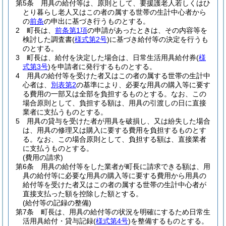
第5条
用具の給付等は、原則として、要援護老人若しくはひ
とり暮らし老人又はこの者の属する世帯の生計中心者から
の
前条
の申出に基づき行うものとする。
2
町長は、
前条第1項
の申請があったときは、その内容等を
検討した調査書
(
様式第2号
)
に基づき給付等の決定を行うも
のとする。
3
町長は、給付を決定した場合は、日常生活用具給付券
(
様
式第3号
)
を申請者に発行するものとする。
4
用具の給付等を受けた者又はこの者の属する世帯の生計中
心者は、
別表第2
の基準により、必要な用具の購入等に要す
る費用の一部又は全部を負担するものとする。
なお、この
場合原則として、負担する額は、用具の引渡しの日に直接
業者に支払うものとする。
5
用具の貸与を受けた者が用具を破損し、又は紛失した場合
は、用具の修理又は購入に要する費用を負担するものとす
る。
なお、この場合原則として、負担する額は、直接業者
に支払うものとする。
(費用の請求)
第6条
用具の給付等をした業者が町長に請求できる額は、用
具の給付等に必要な用具の購入等に要する費用から用具の
給付等を受けた者又はこの者の属する世帯の生計中心者が
直接支払った額を控除した額とする。
(給付等の記録の整備)
第7条
町長は、用具の給付等の状況を明確にするため日常生
活用具給付・貸与記録
(
様式第4号
)
を整備するものとする。