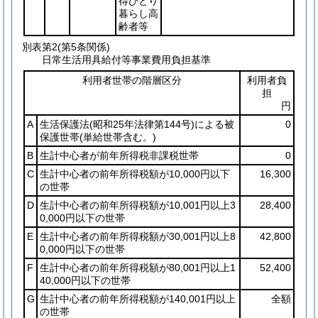
得ひとり
暮らし高
齢者等
別表第2
(第5条関係)
日常生活用具給付等事業費用負担基準
利用者世帯の階層区分
利用者負
担
円
A
生活保護法
(昭和25年法律第144号)
による被
0
保護世帯
(単給世帯含む。)
B
生計中心者が前年所得税非課税世帯
0
C
生計中心者の前年所得税額が10,000円以下
16,300
の世帯
D
生計中心者の前年所得税額が10,001円以上3
28,400
0,000円以下の世帯
E
生計中心者の前年所得税額が30,001円以上8
42,800
0,000円以下の世帯
F
生計中心者の前年所得税額が80,001円以上1
52,400
40,000円以下の世帯
G
生計中心者の前年所得税額が140,001円以上
全額
の世帯