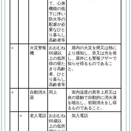
て、心身
機能の低
下に伴い
防火等の
配慮が必
要なひと
り暮らし
高齢者等
○
火災警報
おおむね
屋内の火災を煙又は熱に
機
65歳以
より感知し、音又は光を発
上の低所
し、屋外にも警報ブザーで
得の寝た
知らせ得るものであるこ
きり高齢
と。
者、ひと
り暮らし
高齢者等
○
自動消火
同上
室内温度の異常上昇又は
器
炎の接触で自動的に消火液
を噴出し、初期消火をし得
るものであること。
○
老人電話
おおむね
加入電話
65歳以
上の低所