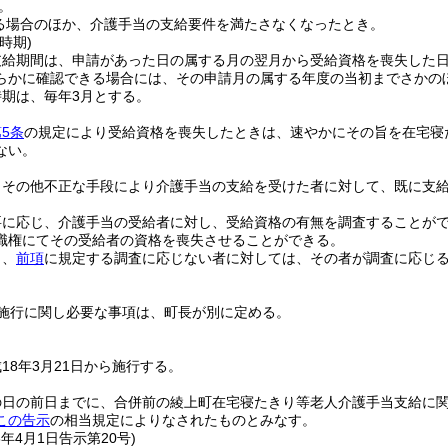
。
る場合のほか、介護手当の支給要件を満たさなくなったとき。
時期)
支給期間は、申請があった日の属する月の翌月から受給資格を喪失した
らかに確認できる場合には、その申請月の属する年度の当初までさかの
期は、毎年3月とする。
5条
の規定により受給資格を喪失したときは、速やかにその旨を在宅寝
ない。
りその他不正な手段により介護手当の支給を受けた者に対して、既に支
要に応じ、介護手当の受給者に対し、受給資格の有無を調査することが
職権にてその受給者の資格を喪失させることができる。
く、
前項
に規定する調査に応じない者に対しては、その者が調査に応じ
施行に関し必要な事項は、町長が別に定める。
18年3月21日から施行する。
の日の前日までに、合併前の綾上町在宅寝たきり等老人介護手当支給に
この告示
の相当規定によりなされたものとみなす。
6年4月1日
告示第20号)