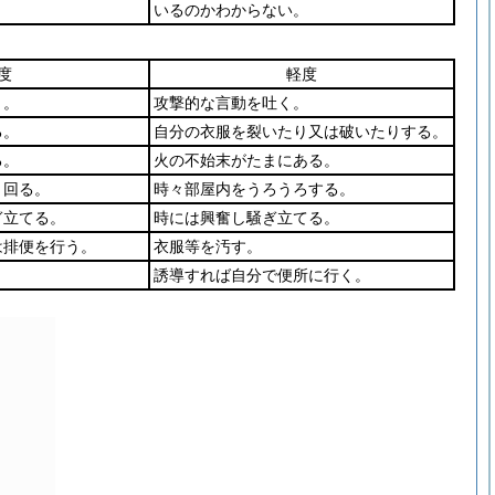
いるのかわからない。
度
軽度
う。
攻撃的な言動を吐く。
る。
自分の衣服を裂いたり又は破いたりする。
る。
火の不始末がたまにある。
き回る。
時々部屋内をうろうろする。
ぎ立てる。
時には興奮し騒ぎ立てる。
は排便を行う。
衣服等を汚す。
誘導すれば自分で便所に行く。