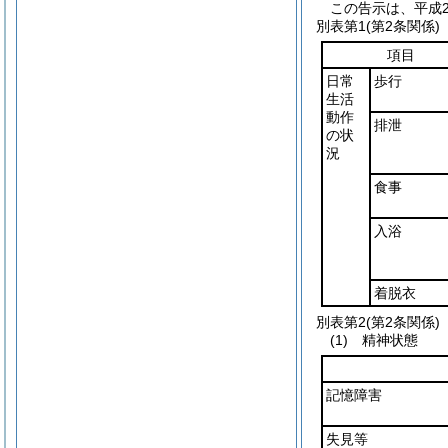
この告示は、平成2
別表第1
(第2条関係)
項目
日常
歩行
生活
動作
排泄
の状
況
食事
入浴
着脱衣
別表第2
(第2条関係)
(1) 精神状態
記憶障害
失見等