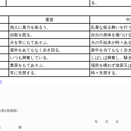
る。
重度
中
他人に暴力を振るう。
乱暴な振る舞いを行
自殺を図る。
自分の身体を傷つけ
火を常にもてあそぶ。
火の不始末が時々あ
屋外をあてもなく歩き回る。
家中を当てもなく歩
いつも興奮している。
しばしば興奮し、騒
糞尿をもてあそぶ。
場所を構わず放尿又
常に失禁する。
時々失禁する。
)