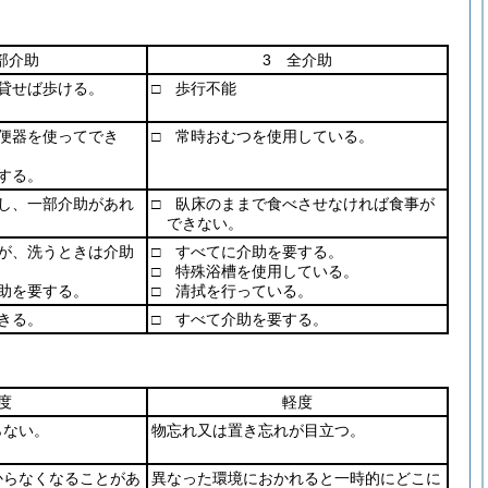
部介助
3 全介助
貸せば歩ける。
□ 歩行不能
便器を使ってでき
□ 常時おむつを使用している。
する。
し、一部介助があれ
□ 臥床のままで食べさせなければ食事が
できない。
が、洗うときは介助
□ すべてに介助を要する。
□ 特殊浴槽を使用している。
助を要する。
□ 清拭を行っている。
きる。
□ すべて介助を要する。
度
軽度
らない。
物忘れ又は置き忘れが目立つ。
からなくなることがあ
異なった環境におかれると一時的にどこに