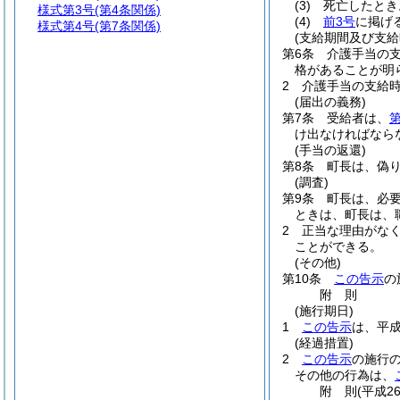
(3)
死亡したとき
様式第3号
(第4条関係)
(4)
前3号
に掲げ
様式第4号
(第7条関係)
(支給期間及び支給
第6条
介護手当の
格があることが明
2
介護手当の支給時
(届出の義務)
第7条
受給者は、
第
け出なければなら
(手当の返還)
第8条
町長は、偽
(調査)
第9条
町長は、必
ときは、町長は、
2
正当な理由がな
ことができる。
(その他)
第10条
この告示
の
附
則
(施行期日)
1
この告示
は、平成
(経過措置)
2
この告示
の施行
その他の行為は、
附
則
(平成2