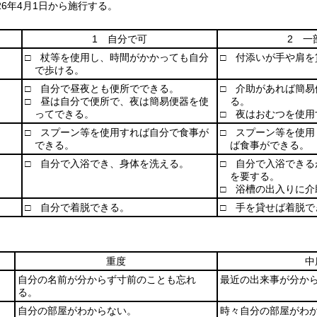
6年4月1日から施行する。
1 自分で可
2 一
□ 杖等を使用し、時間がかかっても自分
□ 付添いが手や肩を
で歩ける。
□ 自分で昼夜とも便所でできる。
□ 介助があれば簡易
□ 昼は自分で便所で、夜は簡易便器を使
る。
ってできる。
□ 夜はおむつを使用
□ スプーン等を使用すれば自分で食事が
□ スプーン等を使用
できる。
ば食事ができる。
□ 自分で入浴でき、身体を洗える。
□ 自分で入浴できる
を要する。
□ 浴槽の出入りに介
□ 自分で着脱できる。
□ 手を貸せば着脱で
重度
中
自分の名前が分からず寸前のことも忘れ
最近の出来事が分か
る。
自分の部屋がわからない。
時々自分の部屋がわ