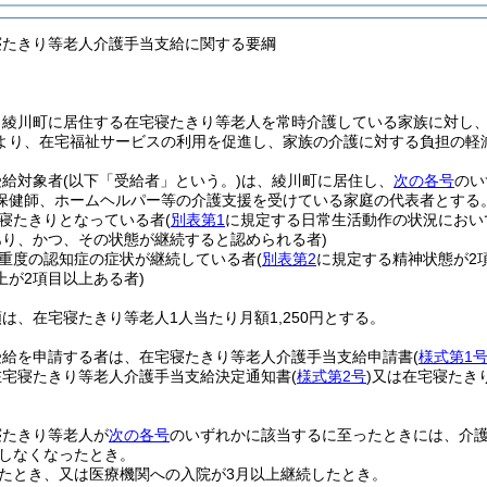
寝たきり等老人介護手当支給に関する要綱
、綾川町に居住する在宅寝たきり等老人を常時介護している家族に対し
より、在宅福祉サービスの利用を促進し、家族の介護に対する負担の軽
受給対象者
(以下「受給者」という。)
は、綾川町に居住し、
次の各号
のい
保健師、ホームヘルパー等の介護支援を受けている家庭の代表者とする
寝たきりとなっている者
(
別表第1
に規定する日常生活動作の状況におい
あり、かつ、その状態が継続すると認められる者)
重度の認知症の症状が継続している者
(
別表第2
に規定する精神状態が2
上が2項目以上ある者)
は、在宅寝たきり等老人1人当たり月額1,250円とする。
受給を申請する者は、在宅寝たきり等老人介護手当支給申請書
(
様式第1
在宅寝たきり等老人介護手当支給決定通知書
(
様式第2号
)
又は在宅寝たき
寝たきり等老人が
次の各号
のいずれかに該当するに至ったときには、介
しなくなったとき。
たとき、又は医療機関への入院が3月以上継続したとき。