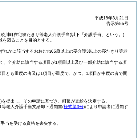
平成18年3月21日
告示第55号
、綾川町在宅寝たきり等老人介護手当
(以下「介護手当」という。)
減を図ることを目的とする。
ずれかに該当するおおむね65歳以上の要介護3以上の寝たきり等老
。
て、全介助に該当する項目が1項目以上及び一部介助に該当する項
項目とも重度の者又は1項目が重度で、かつ、1項目が中度の者で問
号
)
を提出し、その申請に基づき、町長が支給を決定する。
り等老人介護手当支給却下通知書
(
様式第3号
)
により申請者に通知す
護手当を受ける資格を喪失する。