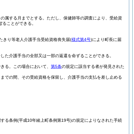
日の属する月までとする。
ただし、保健師等の調査により、受給資
ぼることができる。
たきり等老人介護手当受給資格喪失届
(
様式第4号
)
により町長に届
給した介護手当の全部又は一部の返還を命ずることができる。
できる。
この場合において、
第5条
の規定に該当する者が発見された
るまでの間、その受給資格を保留し、介護手当の支払を差し止める
関する条例
(平成10年綾上町条例第19号)
の規定によりなされた手続