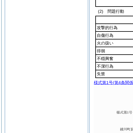
(2) 問題行動
攻撃的行為
自傷行為
火の扱い
徘徊
不穏興奮
不潔行為
失禁
様式第1号
(第4条関係