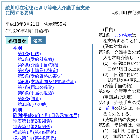
綾川町在宅寝たきり等老人介護手当支給
に関する要綱
○綾川町在宅
平成18年3月21日 告示第55号
(目的)
(平成26年4月1日施行)
第1条
この告示
は
を支給することに
条項目次
沿革
(受給対象者)
本則
第2条
介護手当の
第1条
(目的)
人を常時介護し、
第2条
(受給対象者)
(1)
在宅において
第3条
(介護手当の額)
目が2項目以上
第4条
(申請及び決定)
(2)
在宅において
第5条
(受給資格の喪失)
題行動の中度以
第6条
(支給期間及び支給時期)
(介護手当の額)
第7条
(届出の義務)
第3条
介護手当の額
第8条
(手当の返還)
(申請及び決定)
第9条
(調査)
第4条
介護手当の
第10条
(その他)
2
前項
の決定は、
附則
るものとする。
附則
(平成26年4月1日告示第20号)
(受給資格の喪失)
別表第1
(第2条関係)
第5条
受給者は、
別表第2
(第2条関係)
(1)
綾川町に居住
様式第1号
(第4条関係)
(2)
施設に入所し
様式第2号
(第4条関係)