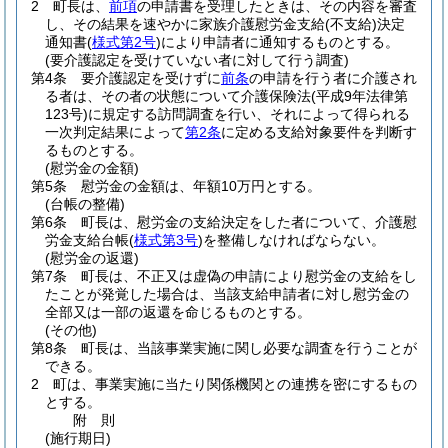
2
町長は、
前項
の申請書を受理したときは、その内容を審査
し、その結果を速やかに家族介護慰労金支給
(不支給)
決定
通知書
(
様式第2号
)
により申請者に通知するものとする。
(要介護認定を受けていない者に対して行う調査)
第4条
要介護認定を受けずに
前条
の申請を行う者に介護され
る者は、その者の状態について介護保険法
(平成9年法律第
123号)
に規定する訪問調査を行い、それによって得られる
一次判定結果によって
第2条
に定める支給対象要件を判断す
るものとする。
(慰労金の金額)
第5条
慰労金の金額は、年額10万円とする。
(台帳の整備)
第6条
町長は、慰労金の支給決定をした者について、介護慰
労金支給台帳
(
様式第3号
)
を整備しなければならない。
(慰労金の返還)
第7条
町長は、不正又は虚偽の申請により慰労金の支給をし
たことが発覚した場合は、当該支給申請者に対し慰労金の
全部又は一部の返還を命じるものとする。
(その他)
第8条
町長は、当該事業実施に関し必要な調査を行うことが
できる。
2
町は、事業実施に当たり関係機関との連携を密にするもの
とする。
附
則
(施行期日)