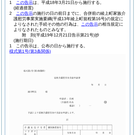
1
この告示
は、平成18年3月21日から施行する。
(経過措置)
2
この告示
の施行の日の前日までに、合併前の綾上町家族介
護慰労事業実施要綱
(平成13年綾上町規程第16号)
の規定に
よりなされた手続その他の行為は、
この告示
の相当規定に
よりなされたものとみなす。
附
則
(平成19年12月21日
告示第21号)
抄
(施行期日)
1
この告示は、公布の日から施行する。
様式第1号
(第3条関係)