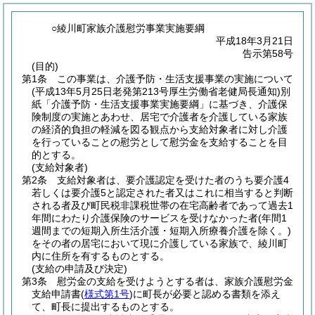
○綾川町家族介護慰労事業実施要綱
平成18年3月21日
告示第58号
(目的)
第1条
この事業は、介護予防・生活支援事業の実施について
(平成13年5月25日老発第213号厚生労働省老健局長通知)
別
紙「介護予防・生活支援事業実施要綱」に基づき、介護保
険制度の実施とあわせ、居宅で介護者を介護している家族
の経済的負担の軽減を図る観点から支給対象者に対し介護
を行っていることの慰労として慰労金を支給することを目
的とする。
(支給対象者)
第2条
支給対象者は、要介護認定を受けた者のうち要介護4
若しくは要介護5と認定された者又はこれに相当すると判断
される者及び町民税非課税世帯の在宅高齢者であって過去1
年間にわたり介護保険のサービスを受けなかった者
(年間1
週間までの短期入所生活介護・短期入所療養介護を除く。)
をその者の居宅において現に介護している家族で、綾川町
内に住所を有するものとする。
(支給の申請及び決定)
第3条
慰労金の支給を受けようとする者は、家族介護慰労金
支給申請書
(
様式第1号
)
に町長が必要と認める書類を添え
て、町長に提出するものとする。